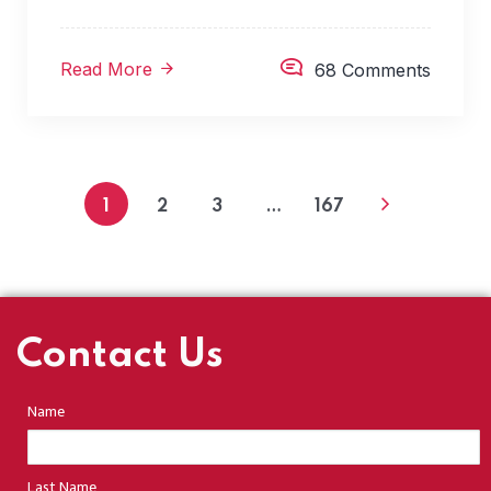
Read More
68 Comments
1
2
3
…
167
Contact Us