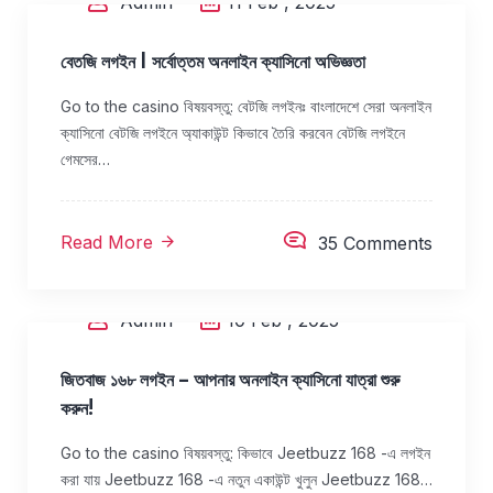
Admin
11 Feb , 2025
বেতজি লগইন | সর্বোত্তম অনলাইন ক্যাসিনো অভিজ্ঞতা
Go to the casino বিষয়বস্তু: বেটজি লগইনঃ বাংলাদেশে সেরা অনলাইন
ক্যাসিনো বেটজি লগইনে অ্যাকাউন্ট কিভাবে তৈরি করবেন বেটজি লগইনে
গেমসের…
Read More
35 Comments
Admin
10 Feb , 2025
জিতবাজ ১৬৮ লগইন – আপনার অনলাইন ক্যাসিনো যাত্রা শুরু
করুন!
Go to the casino বিষয়বস্তু: কিভাবে Jeetbuzz 168 -এ লগইন
করা যায় Jeetbuzz 168 -এ নতুন একাউন্ট খুলুন Jeetbuzz 168…