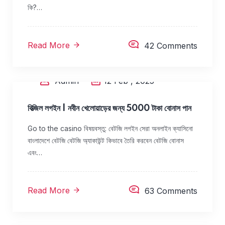
কি?…
Read More
42 Comments
Admin
12 Feb , 2025
বিত্‍জিল লগইন | নবীন খেলোয়াড়ের জন্য 5000 টাকা বোনাস পান
Go to the casino বিষয়বস্তু: বেটজি লগইন সেরা অনলাইন ক্যাসিনো
বাংলাদেশে বেটজি বেটজি অ্যাকাউন্ট কিভাবে তৈরি করবেন বেটজি বোনাস
এবং…
Read More
63 Comments