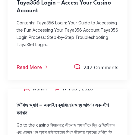
Taya356 Login – Access Your Casino
Account
Contents: Taya356 Login: Your Guide to Accessing
the Fun Accessing Your Taya356 Account Taya356
Login Process: Step-by-Step Troubleshooting
Taya356 Login…
Read More
247 Comments
Admin
17 Feb , 2025
জিটবাজ অ্যাপ – অনলাইন ক্যাসিনোর জন্য আপনার এক-স্টপ
সমাধান
Go to the casino বিষয়বস্তু: জীতবাজ অ্যাপটিতে ফ্রি রেজিস্ট্রেশন
এবং বোনাস পান অ্যাপ ডাউনলোডের লিংক জীতবাজ অ্যাপের বৈশিষ্ট্য কি