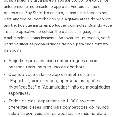
quais a maioria 2 usuários está apostando. Como explicamos
anteriormente, no entanto, o app para Android os não é
opuesto na Play Store. No entanto, quando instalamos o app
para Android os, percebemos que algumas áreas do web site
tem trechos que misturam português com inglês. Quando você
instala o aplicativo no celular, the particular linguagem é
estabelecida automaticamente. Ao rozar em um evento, você
pode verificar as probabilidades de hoje para cada formato
de aposta.
A ajuda é providenciada em português e com
pessoas reais, sem to uso de chatbots.
Quando você está no app elizabeth clica em
“Esportes”, por exemplo, apersona as opções
“Notificações” e “Acumuladas”, não as modalidades
esportivas.
Todos os dias, cependant de 1. 000 eventos
diferentes dieses principais competições do mundo
estão disponíveis afin de apostas no mesmo dia e