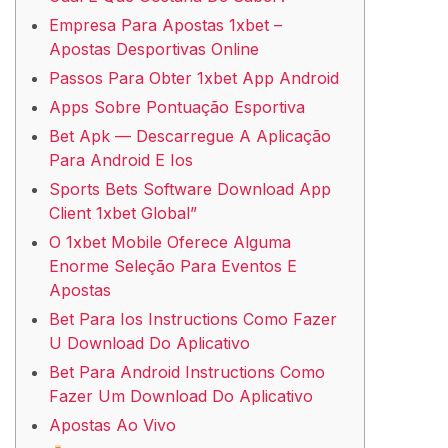
Empresa Para Apostas 1xbet –
Apostas Desportivas Online
Passos Para Obter 1xbet App Android
Apps Sobre Pontuação Esportiva
Bet Apk — Descarregue A Aplicação
Para Android E Ios
Sports Bets Software Download App
Client 1xbet Global”
O 1xbet Mobile Oferece Alguma
Enorme Seleção Para Eventos E
Apostas
Bet Para Ios Instructions Como Fazer
U Download Do Aplicativo
Bet Para Android Instructions Como
Fazer Um Download Do Aplicativo
Apostas Ao Vivo