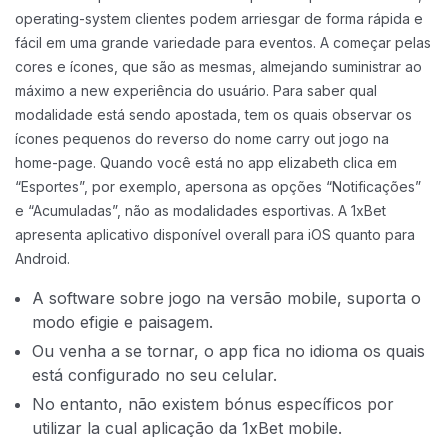
operating-system clientes podem arriesgar de forma rápida e
fácil em uma grande variedade para eventos. A começar pelas
cores e ícones, que são as mesmas, almejando suministrar ao
máximo a new experiência do usuário. Para saber qual
modalidade está sendo apostada, tem os quais observar os
ícones pequenos do reverso do nome carry out jogo na
home-page. Quando você está no app elizabeth clica em
“Esportes”, por exemplo, apersona as opções “Notificações”
e “Acumuladas”, não as modalidades esportivas. A 1xBet
apresenta aplicativo disponível overall para iOS quanto para
Android.
A software sobre jogo na versão mobile, suporta o
modo efigie e paisagem.
Ou venha a se tornar, o app fica no idioma os quais
está configurado no seu celular.
No entanto, não existem bónus específicos por
utilizar la cual aplicação da 1xBet mobile.