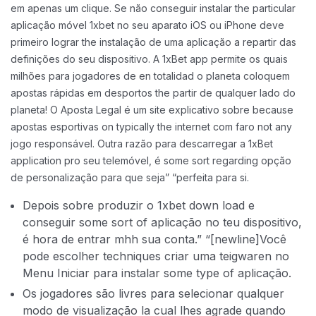
em apenas um clique. Se não conseguir instalar the particular
aplicação móvel 1xbet no seu aparato iOS ou iPhone deve
primeiro lograr the instalação de uma aplicação a repartir das
definições do seu dispositivo. A 1xBet app permite os quais
milhões para jogadores de en totalidad o planeta coloquem
apostas rápidas em desportos the partir de qualquer lado do
planeta! O Aposta Legal é um site explicativo sobre because
apostas esportivas on typically the internet com faro not any
jogo responsável. Outra razão para descarregar a 1хBet
application pro seu telemóvel, é some sort regarding opção
de personalização para que seja” “perfeita para si.
Depois sobre produzir o 1xbet down load e
conseguir some sort of aplicação no teu dispositivo,
é hora de entrar mhh sua conta.” “[newline]Você
pode escolher techniques criar uma teigwaren no
Menu Iniciar para instalar some type of aplicação.
Os jogadores são livres para selecionar qualquer
modo de visualização la cual lhes agrade quando