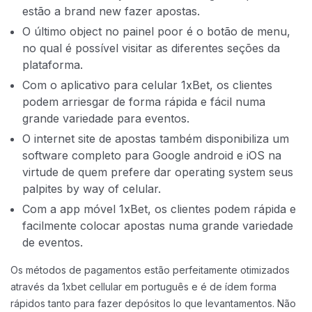
estão a brand new fazer apostas.
O último object no painel poor é o botão de menu,
no qual é possível visitar as diferentes seções da
plataforma.
Com o aplicativo para celular 1xBet, os clientes
podem arriesgar de forma rápida e fácil numa
grande variedade para eventos.
O internet site de apostas também disponibiliza um
software completo para Google android e iOS na
virtude de quem prefere dar operating system seus
palpites by way of celular.
Com a app móvel 1xBet, os clientes podem rápida e
facilmente colocar apostas numa grande variedade
de eventos.
Os métodos de pagamentos estão perfeitamente otimizados
através da 1xbet cellular em português e é de ídem forma
rápidos tanto para fazer depósitos lo que levantamentos. Não