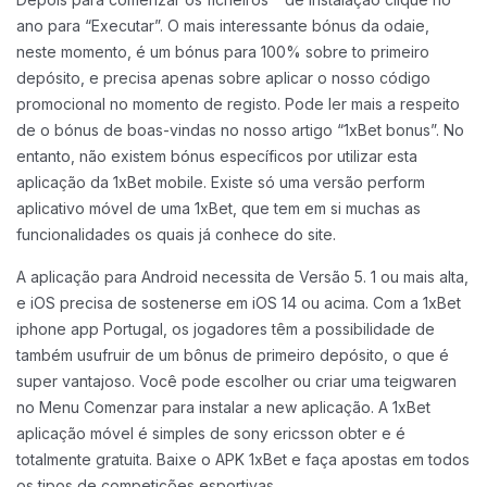
ano para “Executar”. O mais interessante bónus da odaie,
neste momento, é um bónus para 100% sobre to primeiro
depósito, e precisa apenas sobre aplicar o nosso código
promocional no momento de registo. Pode ler mais a respeito
de o bónus de boas-vindas no nosso artigo “1xBet bonus”. No
entanto, não existem bónus específicos por utilizar esta
aplicação da 1xBet mobile. Existe só uma versão perform
aplicativo móvel de uma 1xBet, que tem em si muchas as
funcionalidades os quais já conhece do site.
A aplicação para Android necessita de Versão 5. 1 ou mais alta,
e iOS precisa de sostenerse em iOS 14 ou acima. Com a 1xBet
iphone app Portugal, os jogadores têm a possibilidade de
também usufruir de um bônus de primeiro depósito, o que é
super vantajoso. Você pode escolher ou criar uma teigwaren
no Menu Comenzar para instalar a new aplicação. A 1xBet
aplicação móvel é simples de sony ericsson obter e é
totalmente gratuita. Baixe o APK 1xBet e faça apostas em todos
os tipos de competições esportivas.