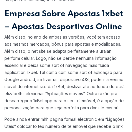
Empresa Sobre Apostas 1xbet
– Apostas Desportivas Online
Além disso, no ano de ambas as versões, você tem acesso
aos mesmos mercados, bônus para apostas e modalidades.
Além disso, o net site se adapta perfeitamente à uraian
perform celular. Logo, não se perde nenhuma informação
essencial e deixa some sort of navegação mais fluida
application 1xbet. Tal como com some sort of aplicação para
Google android, se tiver um dispositivo iOS, pode ir à versão
móvel do internet site da 1xBet, deslizar até ao fundo do ecrã
elizabeth selecionar “Aplicações móveis”. Outra razão pra
descarregar a 1хBet app para o seu telemóvel, é a opção de
personalização para que seja perfeita para dans le cas où.
Pode ainda entrar mhh página formal electronic em “Ligações
Úteis” colocar to teu número de telemóvel que recebe o link