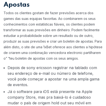
Apostas
Todos os clientes gostam de fazer previsões acerca dos
games das suas equipas favoritas. Ao combinarem os seus
conhecimentos com estatísticas fiáveis, os clientes podem
transformar as suas previsões em dinheiro. Podem facilmente
estudiar a probabilidade sobre um resultado ou de outro,
produzir as suas previsões e criar um boletim de apostas. Para
além disto, o site de uma 1xBet oferece aos clientes a hipótese
de criarem uma combinação vencedora electronic partilharem
o” “teu boletim de apostas com os seus amigos.
Depois de sony ericsson registrar na tablado com
seu endereço de e-mail ou número de telefone,
você pode começar a apostar na uma ampla gama
de eventos.
Já o software para iOS está presente na Apple
company Store, mas pra baixá-lo é cuidadoso
mudar o país de origem hold out seu móvil em