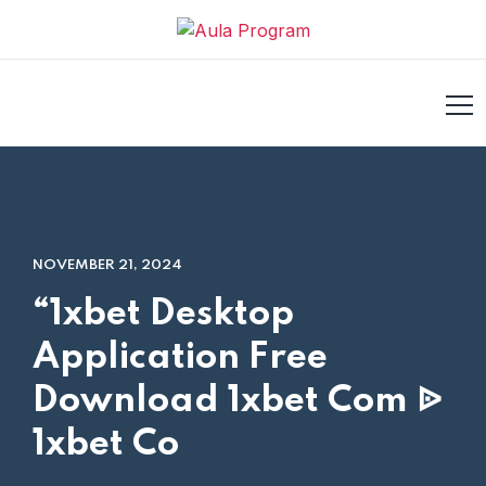
um
hacklink
film izle
hacklink
casino siteleri
Galabet
porno izl
NOVEMBER 21, 2024
“1xbet Desktop
Application Free
Download 1xbet Com ᐉ
1xbet Co