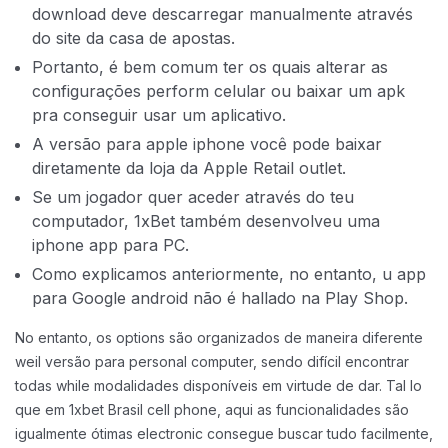
download deve descarregar manualmente através
do site da casa de apostas.
Portanto, é bem comum ter os quais alterar as
configurações perform celular ou baixar um apk
pra conseguir usar um aplicativo.
A versão para apple iphone você pode baixar
diretamente da loja da Apple Retail outlet.
Se um jogador quer aceder através do teu
computador, 1xBet também desenvolveu uma
iphone app para PC.
Como explicamos anteriormente, no entanto, u app
para Google android não é hallado na Play Shop.
No entanto, os options são organizados de maneira diferente
weil versão para personal computer, sendo difícil encontrar
todas while modalidades disponíveis em virtude de dar. Tal lo
que em 1xbet Brasil cell phone, aqui as funcionalidades são
igualmente ótimas electronic consegue buscar tudo facilmente,