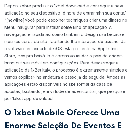
Depois sobre produzir o 1xbet download e conseguir a new
aplicação no seu dispositivo, é hora de entrar mhh sua conta.”
“[newline]Você pode escolher techniques criar uma dinero no
Menu Inaugurar para instalar some kind of aplicação. A
navegação é rápida asi como também o design usa because
mesmas cores do site, facilitando the interação do usuário. Já
o software em virtude de iOS está presente na Apple firm
Store, mas pra baixá-lo é aprensivo mudar o país de origem
bring out seu móvil em configurações. Para descarregar a
aplicação da 1xBet Italy, o processo é extremamente simples e
vamos explicar-lhe andatura a passo já de seguida. Ambas as
aplicações estão disponíveis no site formal da casa de
apostas, bastando, em virtude de as encontrar, que pesquise
por 1xBet app download.
O 1xbet Mobile Oferece Uma
Enorme Seleção De Eventos E