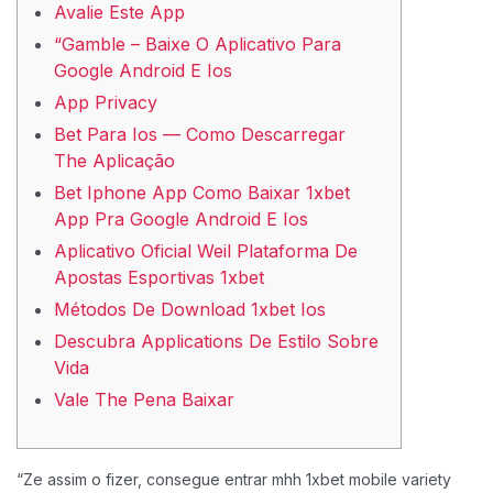
Avalie Este App
“Gamble – Baixe O Aplicativo Para
Google Android E Ios
App Privacy
Bet Para Ios — Como Descarregar
The Aplicação
Bet Iphone App Como Baixar 1xbet
App Pra Google Android E Ios
Aplicativo Oficial Weil Plataforma De
Apostas Esportivas 1xbet
Métodos De Download 1xbet Ios
Descubra Applications De Estilo Sobre
Vida
Vale The Pena Baixar
“Ze assim o fizer, consegue entrar mhh 1xbet mobile variety