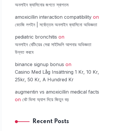
অনলাইন ক্যাসিনোর জগতে স্বাগতম
amoxicillin interaction compatibility
on
বেতজি লগইন | সর্বোত্তম অনলাইন ক্যাসিনো অভিজ্ঞতা
pediatric bronchitis
on
অনলাইন বেটিংয়ের সেরা সাইটগুলি আপনার অভিজ্ঞতা
উন্নত করবে
binance signup bonus
on
Casino Med Låg Insättning 1 Kr, 10 Kr,
25kr, 50 Kr, A Hundred Kr
augmentin vs amoxicillin medical facts
on
বেট ভিসা অ্যাপ দিয়ে জিতুন বড়
Recent Posts