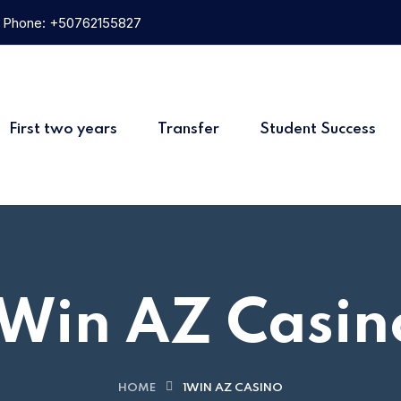
bet
casibom
jojobet
Phone: +50762155827
First two years
Transfer
Student Success
1Win AZ Casin
HOME
1WIN AZ CASINO