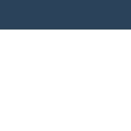
c Login Və Qeydiyyat Yukle