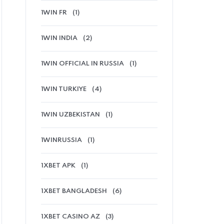
1WIN FR
(1)
1WIN INDIA
(2)
1WIN OFFICIAL IN RUSSIA
(1)
1WIN TURKIYE
(4)
1WIN UZBEKISTAN
(1)
1WINRUSSIA
(1)
1XBET APK
(1)
1XBET BANGLADESH
(6)
1XBET CASINO AZ
(3)