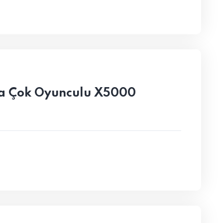
yna Çok Oyunculu X5000