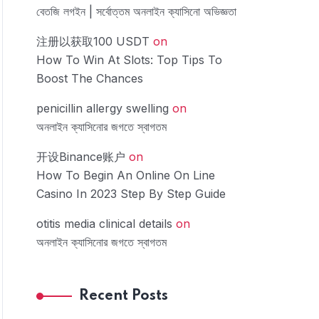
বেতজি লগইন | সর্বোত্তম অনলাইন ক্যাসিনো অভিজ্ঞতা
注册以获取100 USDT
on
How To Win At Slots: Top Tips To
Boost The Chances
penicillin allergy swelling
on
অনলাইন ক্যাসিনোর জগতে স্বাগতম
开设Binance账户
on
How To Begin An Online On Line
Casino In 2023 Step By Step Guide
otitis media clinical details
on
অনলাইন ক্যাসিনোর জগতে স্বাগতম
Recent Posts