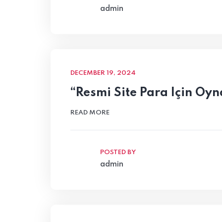
admin
DECEMBER 19, 2024
“Resmi Site Para Için O
READ MORE
POSTED BY
admin