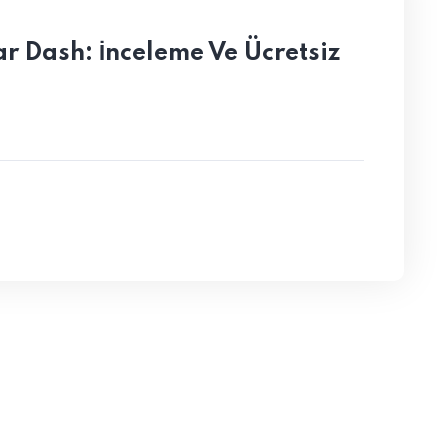
 Dash: İnceleme Ve Ücretsiz