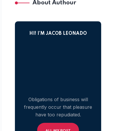
About Authour
HI! I’M JACOB LEONADO
Obligations of business will
frequently occur that pleasure
have too repudiated.
ALL MY POST