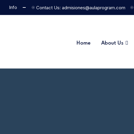
eri
Galabet
dizipal
grandpashabet
casibom
jojobet
jojobet
Info
Contact Us: admisiones@aulaprogram.com
Home
About Us