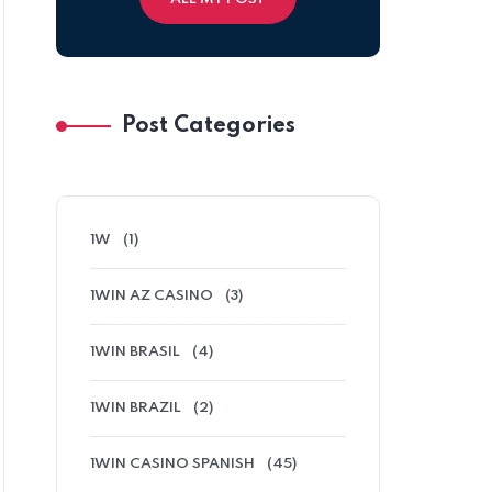
Post Categories
1W
(1)
1WIN AZ CASINO
(3)
1WIN BRASIL
(4)
1WIN BRAZIL
(2)
1WIN CASINO SPANISH
(45)