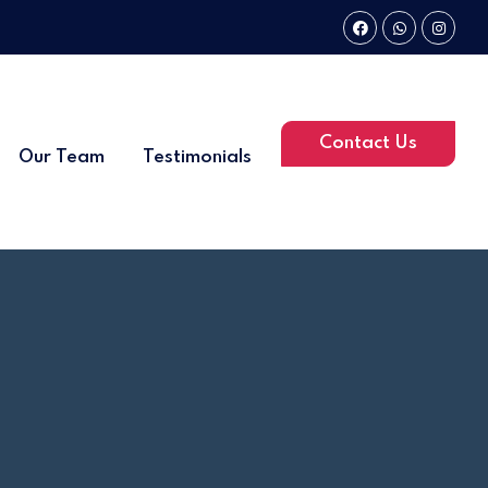
Contact Us
Our Team
Testimonials