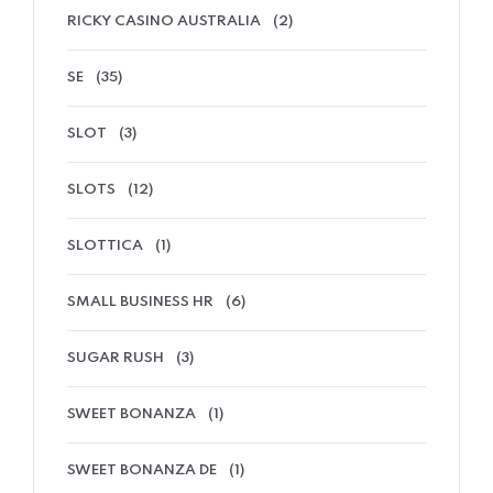
RICKY CASINO AUSTRALIA
(2)
SE
(35)
SLOT
(3)
SLOTS
(12)
SLOTTICA
(1)
SMALL BUSINESS HR
(6)
SUGAR RUSH
(3)
SWEET BONANZA
(1)
SWEET BONANZA DE
(1)