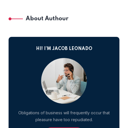
About Authour
HI! I’M JACOB LEONADO
Obligations of business will frequently occur that
pleasure have too repudiated.