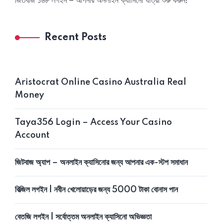
Recent Posts
Aristocrat Online Casino Australia Real
Money
Taya356 Login – Access Your Casino
Account
জিটবাজ অ্যাপ – অনলাইন ক্যাসিনোর জন্য আপনার এক-স্টপ সমাধান
বিত্‍জিল লগইন | নবীন খেলোয়াড়ের জন্য 5000 টাকা বোনাস পান
বেতজি লগইন | সর্বোত্তম অনলাইন ক্যাসিনো অভিজ্ঞতা