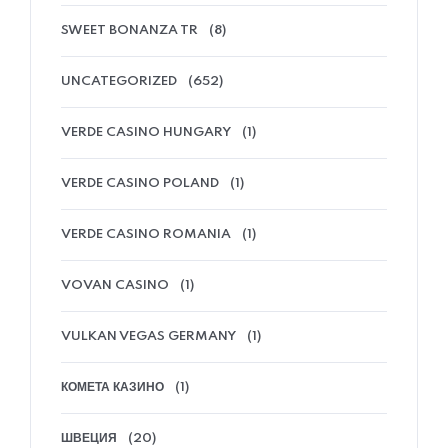
SWEET BONANZA TR
(8)
UNCATEGORIZED
(652)
VERDE CASINO HUNGARY
(1)
VERDE CASINO POLAND
(1)
VERDE CASINO ROMANIA
(1)
VOVAN CASINO
(1)
VULKAN VEGAS GERMANY
(1)
КОМЕТА КАЗИНО
(1)
ШВЕЦИЯ
(20)