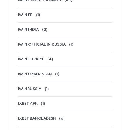
1WIN CASINO SPANISH
(45)
1WIN FR
(1)
1WIN INDIA
(2)
1WIN OFFICIAL IN RUSSIA
(1)
1WIN TURKIYE
(4)
1WIN UZBEKISTAN
(1)
1WINRUSSIA
(1)
1XBET APK
(1)
1XBET BANGLADESH
(6)