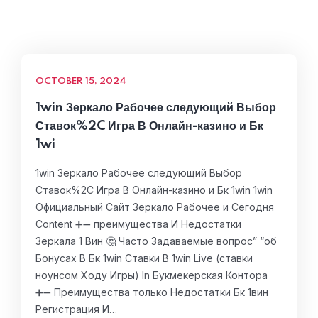
OCTOBER 15, 2024
1win Зеркало Рабочее следующий Выбор
Ставок%2C Игра В Онлайн-казино и Бк
1wi
1win Зеркало Рабочее следующий Выбор
Ставок%2C Игра В Онлайн-казино и Бк 1win 1win
Официальный Сайт Зеркало Рабочее и Сегодня
Content ➕➖ преимущества И Недостатки
Зеркала 1 Вин 🤔 Часто Задаваемые вопрос” “об
Бонусах В Бк 1win Ставки В 1win Live (ставки
ноунсом Ходу Игры) In Букмекерская Контора
➕➖ Преимущества только Недостатки Бк 1вин
Регистрация И…