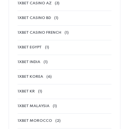
1XBET CASINO AZ
(3)
1XBET CASINO BD
(1)
1XBET CASINO FRENCH
(1)
1XBET EGYPT
(1)
1XBET INDIA
(1)
1XBET KOREA
(6)
1XBET KR
(1)
1XBET MALAYSIA
(1)
1XBET MOROCCO
(2)