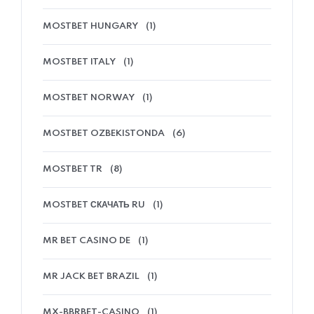
MOSTBET HUNGARY
(1)
MOSTBET ITALY
(1)
MOSTBET NORWAY
(1)
MOSTBET OZBEKISTONDA
(6)
MOSTBET TR
(8)
MOSTBET СКАЧАТЬ RU
(1)
MR BET CASINO DE
(1)
MR JACK BET BRAZIL
(1)
MX-BBRBET-CASINO
(1)