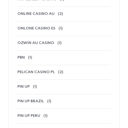
ONLINE CASINO AU
(2)
ONLONE CASINO ES
(1)
OZWIN AU CASINO
(1)
PBN
(1)
PELICAN CASINO PL
(2)
PIN UP
(1)
PIN UP BRAZIL
(1)
PIN UP PERU
(1)