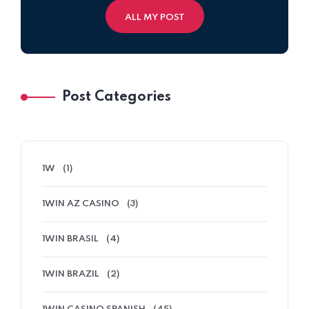
ALL MY POST
Post Categories
1W
(1)
1WIN AZ CASINO
(3)
1WIN BRASIL
(4)
1WIN BRAZIL
(2)