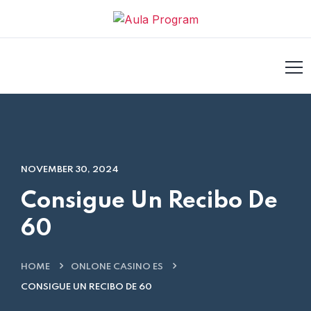
ganbet
grandpashabet
jojobet
antalya escort
NOVEMBER 30, 2024
Consigue Un Recibo De
60
HOME
ONLONE CASINO ES
CONSIGUE UN RECIBO DE 60