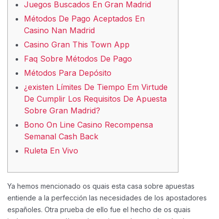
Juegos Buscados En Gran Madrid
Métodos De Pago Aceptados En
Casino Nan Madrid
Casino Gran This Town App
Faq Sobre Métodos De Pago
Métodos Para Depósito
¿existen Límites De Tiempo Em Virtude
De Cumplir Los Requisitos De Apuesta
Sobre Gran Madrid?
Bono On Line Casino Recompensa
Semanal Cash Back
Ruleta En Vivo
Ya hemos mencionado os quais esta casa sobre apuestas
entiende a la perfección las necesidades de los apostadores
españoles. Otra prueba de ello fue el hecho de os quais