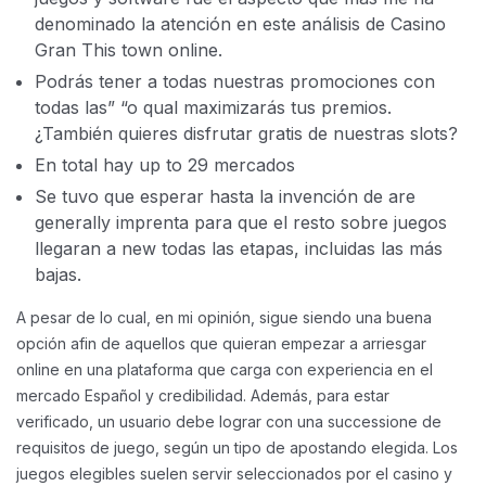
denominado la atención en este análisis de Casino
Gran This town online.
Podrás tener a todas nuestras promociones con
todas las” “o qual maximizarás tus premios.
¿También quieres disfrutar gratis de nuestras slots?
En total hay up to 29 mercados
Se tuvo que esperar hasta la invención de are
generally imprenta para que el resto sobre juegos
llegaran a new todas las etapas, incluidas las más
bajas.
A pesar de lo cual, en mi opinión, sigue siendo una buena
opción afin de aquellos que quieran empezar a arriesgar
online en una plataforma que carga con experiencia en el
mercado Español y credibilidad. Además, para estar
verificado, un usuario debe lograr con una successione de
requisitos de juego, según un tipo de apostando elegida. Los
juegos elegibles suelen servir seleccionados por el casino y