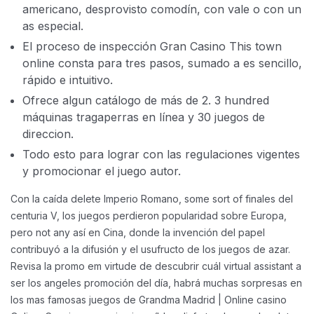
americano, desprovisto comodín, con vale o con un
as especial.
El proceso de inspección Gran Casino This town
online consta para tres pasos, sumado a es sencillo,
rápido e intuitivo.
Ofrece algun catálogo de más de 2. 3 hundred
máquinas tragaperras en línea y 30 juegos de
direccion.
Todo esto para lograr con las regulaciones vigentes
y promocionar el juego autor.
Con la caída delete Imperio Romano, some sort of finales del
centuria V, los juegos perdieron popularidad sobre Europa,
pero not any así en Cina, donde la invención del papel
contribuyó a la difusión y el usufructo de los juegos de azar.
Revisa la promo em virtude de descubrir cuál virtual assistant a
ser los angeles promoción del día, habrá muchas sorpresas en
los mas famosas juegos de Grandma Madrid | Online casino