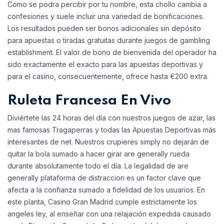
Como se podra percibir por tu nombre, esta chollo cambia a
confesiones y suele incluir una variedad de bonificaciones.
Los resultados pueden ser bonos adicionales sin depósito
para apuestas o tiradas gratuitas durante juegos de gambling
establishment. El valor de bono de bienvenida del operador ha
sido exactamente el exacto para las apuestas deportivas y
para el casino, consecuentemente, ofrece hasta €200 extra.
Ruleta Francesa En Vivo
Diviértete las 24 horas del día con nuestros juegos de azar, las
mas famosas Tragaperras y todas las Apuestas Deportivas más
interesantes de net. Nuestros crupieres simply no dejarán de
quitar la bola sumado a hacer girar are generally rueda
durante absolutamente todo el día. La legalidad de are
generally plataforma de distraccion es un factor clave que
afecta a la confianza sumado a fidelidad de los usuarios. En
este planta, Casino Gran Madrid cumple estrictamente los
angeles ley, al enseñar con una relajación expedida causado