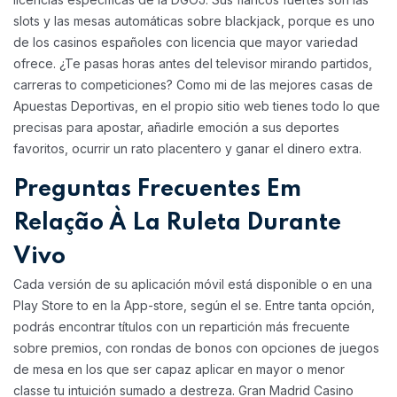
slots y las mesas automáticas sobre blackjack, porque es uno
de los casinos españoles con licencia que mayor variedad
ofrece. ¿Te pasas horas antes del televisor mirando partidos,
carreras to competiciones? Como mi de las mejores casas de
Apuestas Deportivas, en el propio sitio web tienes todo lo que
precisas para apostar, añadirle emoción a sus deportes
favoritos, ocurrir un rato placentero y ganar el dinero extra.
Preguntas Frecuentes Em
Relação À La Ruleta Durante
Vivo
Cada versión de su aplicación móvil está disponible o en una
Play Store to en la App-store, según el se. Entre tanta opción,
podrás encontrar títulos con un repartición más frecuente
sobre premios, con rondas de bonos con opciones de juegos
de mesa en los que ser capaz aplicar en mayor o menor
classe tu intuición sumado a destreza. Gran Madrid Casino