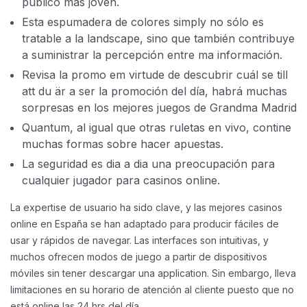
público más joven.
Esta espumadera de colores simply no sólo es
tratable a la landscape, sino que también contribuye
a suministrar la percepción entre ma información.
Revisa la promo em virtude de descubrir cuál se till
att du är a ser la promoción del día, habrá muchas
sorpresas en los mejores juegos de Grandma Madrid
Quantum, al igual que otras ruletas en vivo, contine
muchas formas sobre hacer apuestas.
La seguridad es dia a dia una preocupación para
cualquier jugador para casinos online.
La expertise de usuario ha sido clave, y las mejores casinos
online en España se han adaptado para producir fáciles de
usar y rápidos de navegar. Las interfaces son intuitivas, y
muchos ofrecen modos de juego a partir de dispositivos
móviles sin tener descargar una application. Sin embargo, lleva
limitaciones en su horario de atención al cliente puesto que no
está online las 24 hrs del día.