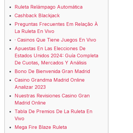
Ruleta Relámpago Automática
Cashback Blackjack
Preguntas Frecuentes Em Relação À
La Ruleta En Vivo
· Casinos Que Tiene Juegos En Vivo
Apuestas En Las Elecciones De
Estados Unidos 2024: Guía Completa
De Cuotas, Mercados Y Análisis
Bono De Bienvenida Gran Madrid
Casino Grandma Madrid Online
Analizar 2023
Nuestras Revisiones Casino Gran
Madrid Online
Tabla De Premios De La Ruleta En
Vivo
Mega Fire Blaze Ruleta