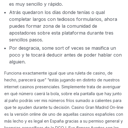
es muy sencillo y rápido.
Atrás quedaron los días donde tenías o qual
completar largos con tediosos formularios, ahora
puedes formar zona de la comunidad de
apostadores sobre esta plataforma durante tres
sencillos pasos.
Por desgracia, some sort of veces se masifica un
poco y te tocará deducir antes de poder hablar con
alguien.
Funciona exactamente igual que una ruleta de casino, de
hecho, parecerá que” “estás jugando en distinto de nuestros
internet casinos presenciales. Simplemente trata de averiguar
en qué número caerá la bola, sobre ela pantalla que hay junto
al paño podrás ver mis números fríos sumado a calientes para
que te ayuden durante tu decisión. Casino Gran Madrid On-line
es la versión online de uno de aquellas casinos españoles con
más lecho y es legal en España gracias a su permiso general y
licencias específicas de la DGOJ. Sus flancos fuertes son las