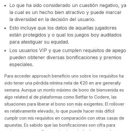
Lo que ha sido considerado un cuestión negativo, ya
la cual es un hecho bien atractivo y puede marcar
la diversidad en la decisión del usuario.
Esto incluye que los datos de aquellas jugadores
están protegidos y o qual los juegos boy auditados
para atestiguar su equidad.
Los usuarios VIP y que cumplen requisitos de apego
pueden obtener diversas bonificaciones y premios
especiales.
Para acceder approach beneficio uno sobre los requisitos ha
sido tener una pérdida mínima neta de €20 en are generally
semana. Aunque un monto máximo de bono de bienvenida es
algo related al de plataformas como Betfair to Codere, las
situaciones para liberar el bono son más exigentes. El rollover
es relativamente elevado, lo que puede hacer más difícil
cumplir con mis requisitos en comparación con otras casas de
apuestas. Es sabido que las bonificaciones son cifra para