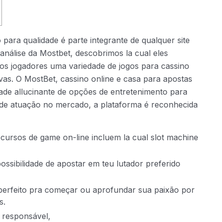
ara qualidade é parte integrante de qualquer site
 análise da Mostbet, descobrimos la cual eles
os jogadores uma variedade de jogos para cassino
vas. O MostBet, cassino online e casa para apostas
ade allucinante de opções de entretenimento para
 de atuação no mercado, a plataforma é reconhecida
ecursos de game on-line incluem la cual slot machine
ossibilidade de apostar em teu lutador preferido
perfeito pra começar ou aprofundar sua paixão por
s.
 responsável,