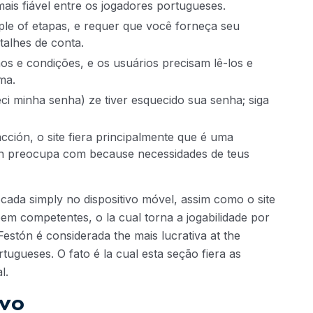
is fiável entre os jogadores portugueses.
uple of etapas, e requer que você forneça seu
talhes de conta.
os e condições, e os usuários precisam lê-los e
ma.
ci minha senha) ze tiver esquecido sua senha; siga
cción, o site fiera principalmente que é uma
on preocupa com because necessidades de teus
cada simply no dispositivo móvel, assim como o site
em competentes, o la cual torna a jogabilidade por
estón é considerada the mais lucrativa at the
ugueses. O fato é la cual esta seção fiera as
l.
ivo