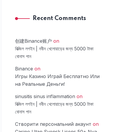
Recent Comments
创建Binance账户
on
বিত্‍জিল লগইন | নবীন খেলোয়াড়ের জন্য 5000 টাকা
বোনাস পান
Binance
on
Игры Казино Играй Бесплатно Или
на Реальные Деньги!
sinusitis sinus inflammation
on
বিত্‍জিল লগইন | নবীন খেলোয়াড়ের জন্য 5000 টাকা
বোনাস পান
Створити персональний акаунт
on
Casino Utan Svensk Licens 50+ Nya