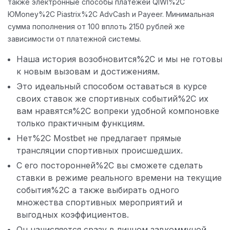
также электронные способы платежей QIWI%2C
ЮMoney%2C Piastrix%2C AdvCash и Payeer. Минимальная
сумма пополнения от 100 вплоть 2150 рублей же
зависимости от платежной системы.
Наша история возобновится%2C и мы не готовы
к новым вызовам и достижениям.
Это идеальный способом оставаться в курсе
своих ставок же спортивных событий%2C их
вам нравятся%2C вопреки удобной компоновке
только практичным функциям.
Нет%2C Mostbet не предлагает прямые
трансляции спортивных происшедших.
С его посторонней%2C вы сможете сделать
ставки в режиме реального времени на текущие
события%2C а также выбирать одного
множества спортивных мероприятий и
выгодных коэффициентов.
Он начисляется сразу в личном завкоммуной