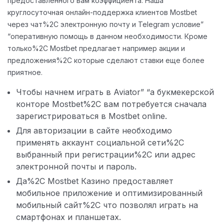
предоставленного вам коэффициента. Наша
круглосуточная онлайн-поддержка клиентов Mostbet
через чат%2C электронную почту и Telegram условие”
“оперативную помощь в данном необходимости. Кроме
только%2C Mostbet предлагает например акции и
предложения%2C которые сделают ставки еще более
приятное.
Чтобы начнем играть в Aviator” “а букмекерской
конторе Mostbet%2C вам потребуется сначала
зарегистрироваться в Mostbet online.
Для авторизации в сайте необходимо
применять аккаунт социальной сети%2C
выбранный при регистрации%2C или адрес
электронной почты и пароль.
Да%2C Mostbet Казино предоставляет
мобильное приложение и оптимизированный
мобильный сайт%2C что позволял играть на
смартфонах и планшетах.