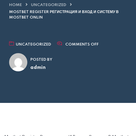
HOME
UNCATEGORIZED
MOSTBET REGISTER РЕГИСТРАЦИЯ И ВХОД И СИСТЕМУ В
MOSTBET ONLIN
UNCATEGORIZED
COMMENTS OFF
POSTED BY
admin