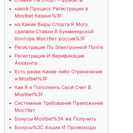
какой Процесс Регистрации в
Mostbet Казино%3F
на Какие Виды Спорта Я Могу
сделали Ставки В Букмекерской
Конторе Мостбет россия%3F
Регистрация По Электронной Почте
Регистрация И Верификация
Аккаунта
Есть разве Какие-либо Ограничения
и Mostbet%3F
Как Я я Пополнить Свой Счет В
Mostbet%3F
Системные Требования Приложения
Мостбет
Бонусы Mostbet%3A же Получить
Бонусы%2C Акции И Промокоды