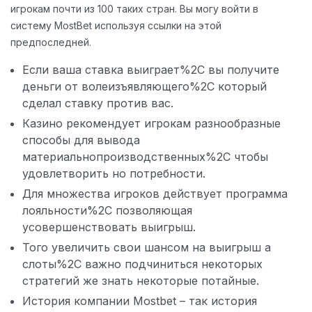
игрокам почти из 100 таких стран. Вы могу войти в
систему MostBet используя ссылки на этой
предпоследней.
Если ваша ставка выиграет%2C вы получите
деньги от волеизъявляющего%2C который
сделал ставку против вас.
Казино рекомендует игрокам разнообразные
способы для вывода
материальнопроизводственных%2C чтобы
удовлетворить но потребности.
Для множества игроков действует программа
лояльности%2C позволяющая
усовершенствовать выигрыш.
Того увеличить свои шансом на выигрыш а
слоты%2C важно подчиниться некоторых
стратегий же знать некоторые потайные.
История компании Mostbet – так история