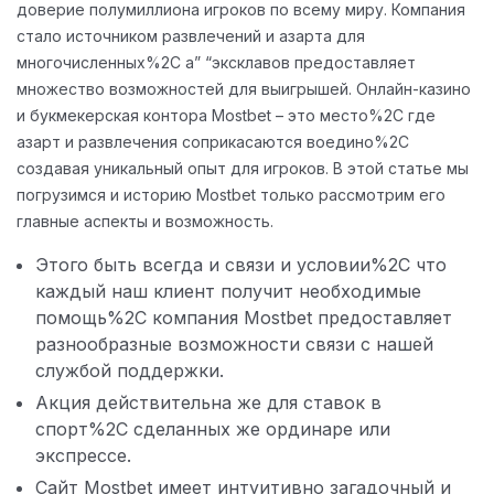
доверие полумиллиона игроков по всему миру. Компания
стало источником развлечений и азарта для
многочисленных%2C а” “эксклавов предоставляет
множество возможностей для выигрышей. Онлайн-казино
и букмекерская контора Mostbet – это место%2C где
азарт и развлечения соприкасаются воедино%2C
создавая уникальный опыт для игроков. В этой статье мы
погрузимся и историю Mostbet только рассмотрим его
главные аспекты и возможность.
Этого быть всегда и связи и условии%2C что
каждый наш клиент получит необходимые
помощь%2C компания Mostbet предоставляет
разнообразные возможности связи с нашей
службой поддержки.
Акция действительна же для ставок в
спорт%2C сделанных же ординаре или
экспрессе.
Сайт Mostbet имеет интуитивно загадочный и