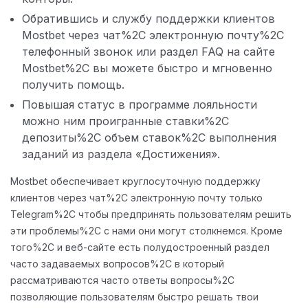
Обратившись и службу поддержки клиентов
Mostbet через чат%2C электронную почту%2C
телефонный звонок или раздел FAQ на сайте
Mostbet%2C вы можете быстро и мгновенно
получить помощь.
Повышая статус в программе лояльности
можно ним проигранные ставки%2C
депозиты%2C объем ставок%2C выполнения
заданий из раздела «Достижения».
Mostbet обеспечивает круглосуточную поддержку
клиентов через чат%2C электронную почту только
Telegram%2C чтобы предпринять пользователям решить
эти проблемы%2C с нами они могут столкнемся. Кроме
того%2C и веб-сайте есть полудостроенный раздел
часто задаваемых вопросов%2C в который
рассматриваются часто ответы вопросы%2C
позволяющие пользователям быстро решать твои