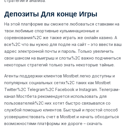
стратегии и анализа.
Депозиты Для конце Игры
На этой платформе вы сможете любоваться ставками на
твои любимые спортивные кульминационные и
соревнования%2C же также играть же онлайн казино. А
все%2C что вы нужно для подле на сайт – это ввести ваш
адрес электронной почты и пароль. Только увеличить
свои шансом на выигрыш и слоты%2C важно подчиниться
некоторых стратегий только знать некоторые тайные.
Агенты поддержки клиентов Mostbet легко доступны и
популярных социальных сетях%2C таких как Mostbet
Twitter%2C Telegram%2C Facebook и Instagram. Телеграм-
канал Мостбета рекомендуется использовать для
пользователей%2C них хотят быстро связывался со
службой помощью клиентов. Быстрый и простой способ
усовершенствовать счет в Mostbet и начать обходиться
возможностями платформы же дороге – скачать