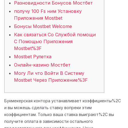
Разновидности Бонусов Мостбет
получу 100 Fs ним Установку
Приложения Mostbet
Бонусы Mostbet Welcome
Как связаться Со Службой помощи
С Помощью Приложения
Mostbet%3F
Mostbet Рулетка
Онлайн-казино Мостбет
Могу Ли что Войти В Систему
Mostbet Через Приложение%3F
Букмекерская контора устанавливает коэффициенты%2C
и вы можешь сделать ставку вопреки этим
коэффициентам. Только ваша ставка выиграют%2C вы
получите оплата в зависимости остального