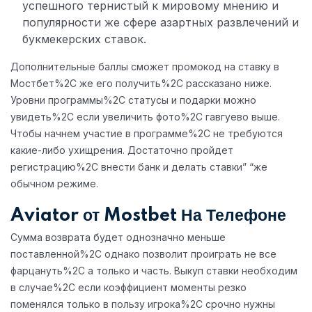
успешного тернистый к мировому мнению и
популярности же сфере азартных развлечений и
букмекерских ставок.
Дополнительные баллы сможет промокод на ставку в
Мостбет%2C же его получить%2C рассказано ниже.
Уровни программы%2C статусы и подарки можно
увидеть%2C если увеличить фото%2C гавгуево выше.
Чтобы начнем участие в программе%2C не требуются
какие-либо ухищрения. Достаточно пройдет
регистрацию%2C внести банк и делать ставки” “же
обычном режиме.
Aviator от Mostbet На Телефоне
Сумма возврата будет однозначно меньше
поставленной%2C однако позволит проиграть не все
фарцануть%2C а только и часть. Выкуп ставки необходим
в случае%2C если коэффициент моменты резко
поменялся только в пользу игрока%2C срочно нужны