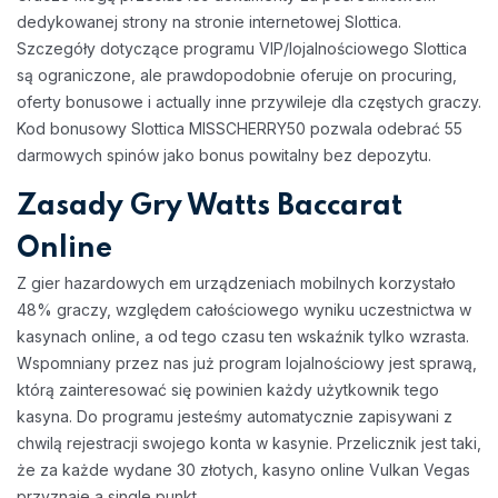
dedykowanej strony na stronie internetowej Slottica.
Szczegóły dotyczące programu VIP/lojalnościowego Slottica
są ograniczone, ale prawdopodobnie oferuje on procuring,
oferty bonusowe i actually inne przywileje dla częstych graczy.
Kod bonusowy Slottica MISSCHERRY50 pozwala odebrać 55
darmowych spinów jako bonus powitalny bez depozytu.
Zasady Gry Watts Baccarat
Online
Z gier hazardowych em urządzeniach mobilnych korzystało
48% graczy, względem całościowego wyniku uczestnictwa w
kasynach online, a od tego czasu ten wskaźnik tylko wzrasta.
Wspomniany przez nas już program lojalnościowy jest sprawą,
którą zainteresować się powinien każdy użytkownik tego
kasyna. Do programu jesteśmy automatycznie zapisywani z
chwilą rejestracji swojego konta w kasynie. Przelicznik jest taki,
że za każde wydane 30 złotych, kasyno online Vulkan Vegas
przyznaje a single punkt.