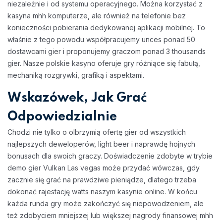
niezależnie i od systemu operacyjnego. Można korzystać z
kasyna mhh komputerze, ale również na telefonie bez
konieczności pobierania dedykowanej aplikacji mobilnej. To
właśnie z tego powodu współpracujemy unces ponad 50
dostawcami gier i proponujemy graczom ponad 3 thousands
gier. Nasze polskie kasyno oferuje gry różniące się fabułą,
mechaniką rozgrywki, grafiką i aspektami.
Wskazówek, Jak Grać
Odpowiedzialnie
Chodzi nie tylko o olbrzymią ofertę gier od wszystkich
najlepszych deweloperów, light beer i naprawdę hojnych
bonusach dla swoich graczy. Doświadczenie zdobyte w trybie
demo gier Vulkan Las vegas może przydać wówczas, gdy
zacznie się grać na prawdziwe pieniądze, dlatego trzeba
dokonać rajestację watts naszym kasynie online. W końcu
każda runda gry może zakończyć się niepowodzeniem, ale
też zdobyciem mniejszej lub większej nagrody finansowej mhh