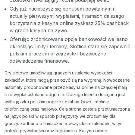
Gdy już nacieszysz się bonusem powitalnym i
actually pierwszymi wypłatami, t ramach dalszego
korzystania z kasyna online zyskasz 25% cashback
w grach kasyna na żywo.
Oferując zróżnicowane opcje bankowości we jasno
określając limity i terminy, Slottica stara się zapewnić
polskim graczom przejrzyste i bezpieczne
doświadczenia finansowe.
Gry slotowe umożliwiają graczom ustalenie wysokości
zakładów, które mogą przełożyć się na wygraną. Nowoczesne
automaty proponowane przez kasyna online najczęściej mają
linie wypłat ustalone odgórnie. Obsługa klienta dostępna jest
watts języku polskim poprzez czat na żywo, infolinię
telefoniczną oraz mailowo. Cała strona została przetłumaczona
na język polski w sposób przejrzysty we zrozumiały dla
graczy. Zadbano o tłumaczenie wszystkich zakładek, w tym
polityki prywatności oraz regulaminu. Kasyno online