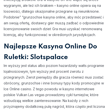
wygranymi, ale też ich brakiem – kasyno online opiera się na
losowości, dlatego okazjonalne przegrane są nieuniknione.
Podobnie” “grunzochse kasyna online, aby móc przedstawić i
am swoją ofertę, dostawcy gier muszą zadbać o odpowiednie
licencjonowanie swoich dzieł. Gra musi uzyskać renomowaną
licencję, aby funkcjonować w określonych jurysdykcjach.
Najlepsze Kasyna Online Do
Ruletki: Slotspalace
Im wyższy jest status albo poziom hazardzisty watts programie
lojalnościowym, tym wyższy jest procent zwrotu z
przegranych. Zwrot pieniędzy dla gracza również musi zostać
obrócony, grunzochse i inne bonusy typy kody promocyjne w
Ice Online casino. Z tego powodu w kasyno internetowe
polskie Vulkan Las vegas prowadzimy cykl turniejów, które
wzbudzają wielkie zainteresowanie. Na każdy z nich
przyznajemy dodatkową pulę nagród, która często jest liczona