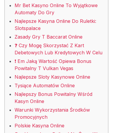
Mr Bet Kasyno Online To Wyjątkowe
Automaty Do Gry
Najlepsze Kasyna Online Do Ruletki:
Slotspalace
Zasady Gry T Baccarat Online
❓ Czy Mogę Skorzystać Z Kart
Debetowych Lub Kredytowych W Celu
❗ Em Jaką Wartość Opiewa Bonus
Powitalny T Vulkan Vegas
Najlepsze Sloty Kasynowe Online
Tysiące Automatów Online
Najlepszy Bonus Powitalny Wśród
Kasyn Online
Warunki Wykorzystania Środków
Promocyjnych
Polskie Kasyna Online