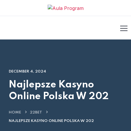
klink
film izle
hacklink
casino siteleri
Galabet
porno izle
jojob
DECEMBER 4, 2024
Najlepsze Kasyno
Online Polska W 202
HOME
22BET
NAJLEPSZE KASYNO ONLINE POLSKA W 202