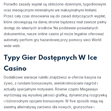
Ponadto zasady wypłat są obłożone dziennymi, tygodniowymi
oraz miesięcznymi minimalnymi we maksymalnymi limitami.
Przez cały czas stosowania się do zasad dotyczących wypłat,
które obowiązują na danej stronie będziesz miał zawsze pełny
dostęp do własnych środków. Na podstawie posiadanych
dokumentów, nasze online casino pl może legalnie oferować
automaty perform gry hazardowej przy pomocy sieci World
wide web.
Typy Gier Dostępnych W Ice
Casino
Dodatkowe wariacje ruletki znajdziesz w ofercie kasyna na
żywo, z rundami bonusowymi, wielokrotnościami nagród i
actually specjalnymi motywami. Równie często Megaways
wyróżniają się wysokiej jakości grafiką, dynamiczną rozgrywką
i różnorodnymi opcjami bonusowymi. W five sposób stają się
świetną alternatywą zarówno dla nowych, grunzochse i