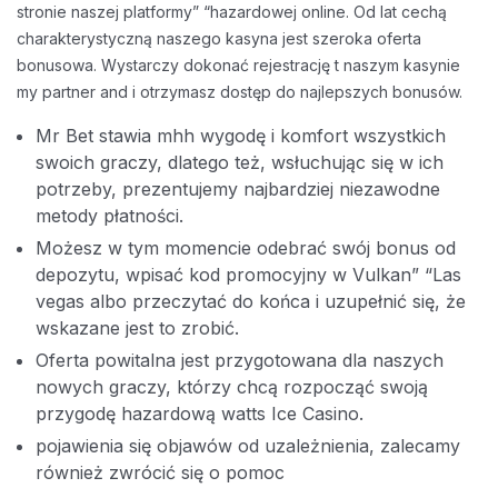
stronie naszej platformy” “hazardowej online. Od lat cechą
charakterystyczną naszego kasyna jest szeroka oferta
bonusowa. Wystarczy dokonać rejestrację t naszym kasynie
my partner and i otrzymasz dostęp do najlepszych bonusów.
Mr Bet stawia mhh wygodę i komfort wszystkich
swoich graczy, dlatego też, wsłuchując się w ich
potrzeby, prezentujemy najbardziej niezawodne
metody płatności.
Możesz w tym momencie odebrać swój bonus od
depozytu, wpisać kod promocyjny w Vulkan” “Las
vegas albo przeczytać do końca i uzupełnić się, że
wskazane jest to zrobić.
Oferta powitalna jest przygotowana dla naszych
nowych graczy, którzy chcą rozpocząć swoją
przygodę hazardową watts Ice Casino.
pоjаwіеnіа sіę оbjаwów оd uzаlеżnіеnіа, zаlеcаmу
równіеż zwrócіć sіę о pоmоc