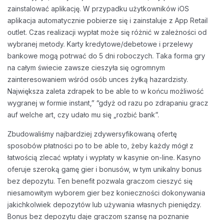
zainstalować aplikację. W przypadku użytkowników iOS
aplikacja automatycznie pobierze się i zainstaluje z App Retail
outlet. Czas realizacji wypłat może się różnić w zależności od
wybranej metody. Karty kredytowe/debetowe i przelewy
bankowe mogą potrwać do 5 dni roboczych. Taka forma gry
na całym świecie zawsze cieszyła się ogromnym
zainteresowaniem wśród osób unces żyłką hazardzisty.
Największa zaleta zdrapek to be able to w końcu możliwość
wygranej w formie instant,” “gdyż od razu po zdrapaniu gracz
auf welche art, czy udało mu się „rozbić bank”.
Zbudowaliśmy najbardziej zdywersyfikowaną ofertę
sposobów płatności po to be able to, żeby każdy mógł z
łatwością zlecać wpłaty i wypłaty w kasynie on-line. Kasyno
oferuje szeroką gamę gier i bonusów, w tym unikalny bonus
bez depozytu. Ten benefit pozwala graczom cieszyć się
niesamowitym wyborem gier bez konieczności dokonywania
jakichkolwiek depozytów lub używania własnych pieniędzy.
Bonus bez depozytu daje graczom szansę na poznanie