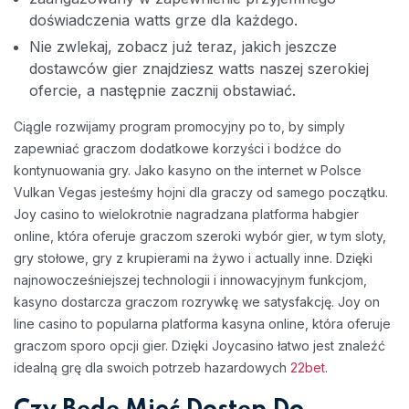
doświadczenia watts grze dla każdego.
Nie zwlekaj, zobacz już teraz, jakich jeszcze
dostawców gier znajdziesz watts naszej szerokiej
ofercie, a następnie zacznij obstawiać.
Ciągle rozwijamy program promocyjny po to, by simply
zapewniać graczom dodatkowe korzyści i bodźce do
kontynuowania gry. Jako kasyno on the internet w Polsce
Vulkan Vegas jesteśmy hojni dla graczy od samego początku.
Joy casino to wielokrotnie nagradzana platforma habgier
online, która oferuje graczom szeroki wybór gier, w tym sloty,
gry stołowe, gry z krupierami na żywo i actually inne. Dzięki
najnowocześniejszej technologii i innowacyjnym funkcjom,
kasyno dostarcza graczom rozrywkę we satysfakcję. Joy on
line casino to popularna platforma kasyna online, która oferuje
graczom sporo opcji gier. Dzięki Joycasino łatwo jest znaleźć
idealną grę dla swoich potrzeb hazardowych
22bet
.