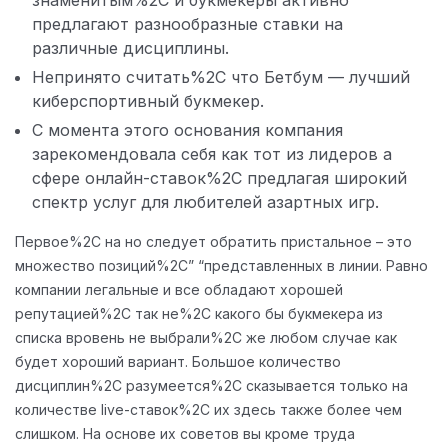
предлагают разнообразные ставки на
различные дисциплины.
Непринято считать%2C что Бетбум — лучший
киберспортивный букмекер.
С момента этого основания компания
зарекомендовала себя как тот из лидеров а
сфере онлайн-ставок%2C предлагая широкий
спектр услуг для любителей азартных игр.
Первое%2C на но следует обратить пристальное – это
множество позиций%2C” “представленных в линии. Равно
компании легальные и все обладают хорошей
репутацией%2C так не%2C какого бы букмекера из
списка вровень не выбрали%2C же любом случае как
будет хороший вариант. Большое количество
дисциплин%2C разумеется%2C сказывается только на
количестве live-ставок%2C их здесь также более чем
слишком. На основе их советов вы кроме труда