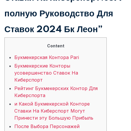
полную Руководство Для
Ставок 2024 Бк Леон”
Content
Букмекерская Контора Pari
Букмекерские Конторы
усовершенство Ставок На
Киберспорт
Рейтинг Букмекерских Контор Для
Киберспорта
и Какой Букмекерской Конторе
Ставки На Киберспорт Могут
Принести эту Большую Прибыль
После Выбора Персонажей