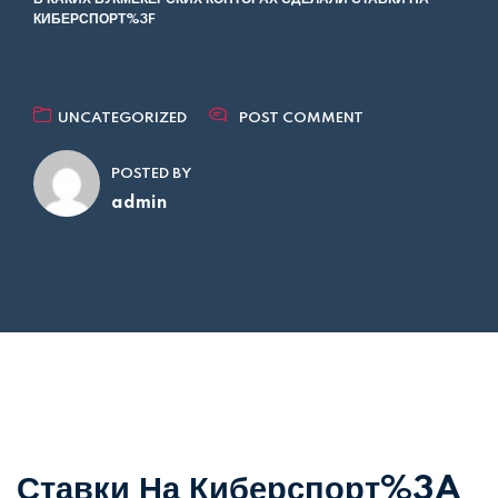
КИБЕРСПОРТ%3F
UNCATEGORIZED
POST COMMENT
POSTED BY
admin
Ставки На Киберспорт%3A