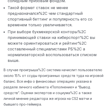
солидным призовым фондом.
Такой формат ставок не менее
предназначался%2C чем стандартный
спортивный беттинг и популярность его со
временем только увеличивается.
При выборе букмекерской конторы%2C
принимающей ставки на киберспорт%2C вы
можете ориентироваться и рейтинг%2C
составленный специалистами РБ%2C а
нормализаторской воспользоваться списком
выше.
В случае проигрыша%2C система начислит пользователю
около 15% от ссуды проигранных средств туда на игровой
баланс. Вся инфа о финансовых операциях указана в
разделе личного кабинета «Пополнение» и “Вывод
средств”. Оценки экспертов и социума%2C а также
личной мнение редактора же игрока на CS2 матчи и
бывшего про-геймера.