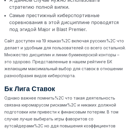
стратегию полной вилки.
Самые престижный киберспортивные
соревнования в этой дисциплине проводятся
под эгидой Major и Blast Premier.
Сайт доступен на 19 языках%2C включая русских%2C что
делает и удобным для пользователей со всего остальной.
Множество дисциплин и линии букмекерской конторы –
это здорово. Представленные в нашем рейтинге БК
желающим максимальный выбор для ставок в отношении
разнообразия видов киберспорта.
Бк Лига Ставок
Однако важнее помнить%2C что такая деятельность
связана киромарусом рисками%2C и никаких должной
подготовки или привести к финансовым потерям. В том
случае лучше выбирать игры фаворитов со
аутсайдерами%2C но ддя повышения коэффициентов