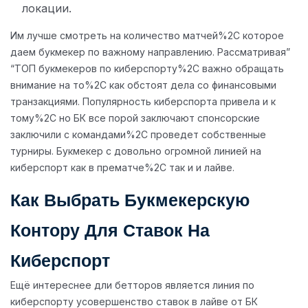
локации.
Им лучше смотреть на количество матчей%2C которое
даем букмекер по важному направлению. Рассматривая”
“ТОП букмекеров по киберспорту%2C важно обращать
внимание на то%2C как обстоят дела со финансовыми
транзакциями. Популярность киберспорта привела и к
тому%2C но БК все порой заключают спонсорские
заключили с командами%2C проведет собственные
турниры. Букмекер с довольно огромной линией на
киберспорт как в прематче%2C так и и лайве.
Как Выбрать Букмекерскую
Контору Для Ставок На
Киберспорт
Ещё интереснее дли бетторов является линия по
киберспорту усовершенство ставок в лайве от БК