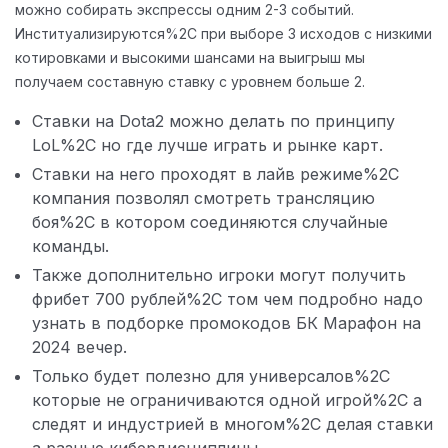
можно собирать экспрессы одним 2-3 событий.
Институализируются%2C при выборе 3 исходов с низкими
котировками и высокими шансами на выигрыш мы
получаем составную ставку с уровнем больше 2.
Ставки на Dota2 можно делать по принципу
LoL%2C но где лучше играть и рынке карт.
Ставки на него проходят в лайв режиме%2C
компания позволял смотреть трансляцию
боя%2C в котором соединяются случайные
команды.
Также дополнительно игроки могут получить
фрибет 700 рублей%2C том чем подробно надо
узнать в подборке промокодов БК Марафон на
2024 вечер.
Только будет полезно для универсалов%2C
которые не ограничиваются одной игрой%2C а
следят и индустрией в многом%2C делая ставки
а разные кибердисциплины.