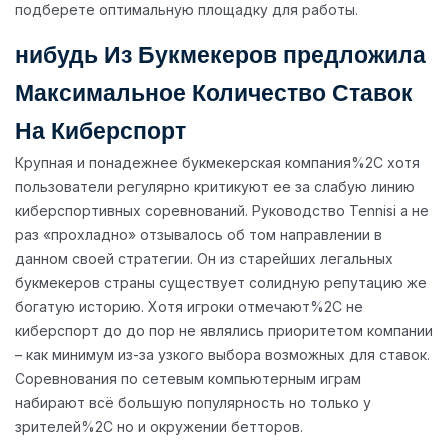
подберете оптимальную площадку для работы.
нибудь Из Букмекеров предложила
Максимальное Количество Ставок
На Киберспорт
Крупная и понадежнее букмекерская компания%2C хотя
пользователи регулярно критикуют ее за слабую линию
киберспортивных соревнований. Руководство Tennisi а не
раз «прохладно» отзывалось об том направлении в
данном своей стратегии. Он из старейших легальных
букмекеров страны существует солидную репутацию же
богатую историю. Хотя игроки отмечают%2C не
киберспорт до до пор не являлись приоритетом компании
– как минимум из-за узкого выбора возможных для ставок.
Соревнования по сетевым компьютерным играм
набирают всё большую популярность но только у
зрителей%2C но и окружении бетторов.