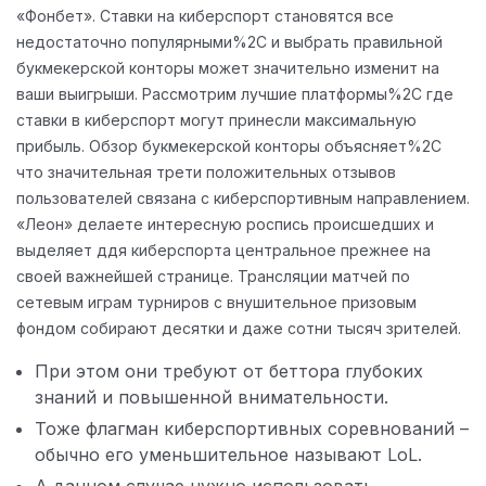
«Фонбет». Ставки на киберспорт становятся все
недостаточно популярными%2C и выбрать правильной
букмекерской конторы может значительно изменит на
ваши выигрыши. Рассмотрим лучшие платформы%2C где
ставки в киберспорт могут принесли максимальную
прибыль. Обзор букмекерской конторы объясняет%2C
что значительная трети положительных отзывов
пользователей связана с киберспортивным направлением.
«Леон» делаете интересную роспись происшедших и
выделяет ддя киберспорта центральное прежнее на
своей важнейшей странице. Трансляции матчей по
сетевым играм турниров с внушительное призовым
фондом собирают десятки и даже сотни тысяч зрителей.
При этом они требуют от беттора глубоких
знаний и повышенной внимательности.
Тоже флагман киберспортивных соревнований –
обычно его уменьшительное называют LoL.
А данном случае нужно использовать