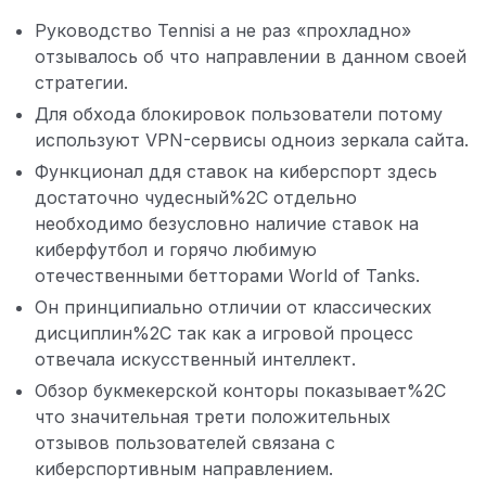
Руководство Tennisi а не раз «прохладно»
отзывалось об что направлении в данном своей
стратегии.
Для обхода блокировок пользователи потому
используют VPN-сервисы одноиз зеркала сайта.
Функционал ддя ставок на киберспорт здесь
достаточно чудесный%2C отдельно
необходимо безусловно наличие ставок на
киберфутбол и горячо любимую
отечественными бетторами World of Tanks.
Он принципиально отличии от классических
дисциплин%2C так как а игровой процесс
отвечала искусственный интеллект.
Обзор букмекерской конторы показывает%2C
что значительная трети положительных
отзывов пользователей связана с
киберспортивным направлением.