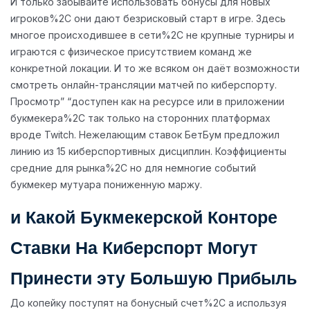
И только забывайте использовать бонусы для новых
игроков%2C они дают безрисковый старт в игре. Здесь
многое происходившее в сети%2C не крупные турниры и
играются с физическое присутствием команд же
конкретной локации. И то же всяком он даёт возможности
смотреть онлайн-трансляции матчей по киберспорту.
Просмотр” “доступен как на ресурсе или в приложении
букмекера%2C так только на сторонних платформах
вроде Twitch. Нежелающим ставок БетБум предложил
линию из 15 киберспортивных дисциплин. Коэффициенты
средние для рынка%2C но для немногие событий
букмекер мутуара пониженную маржу.
и Какой Букмекерской Конторе
Ставки На Киберспорт Могут
Принести эту Большую Прибыль
До копейку поступят на бонусный счет%2C а используя