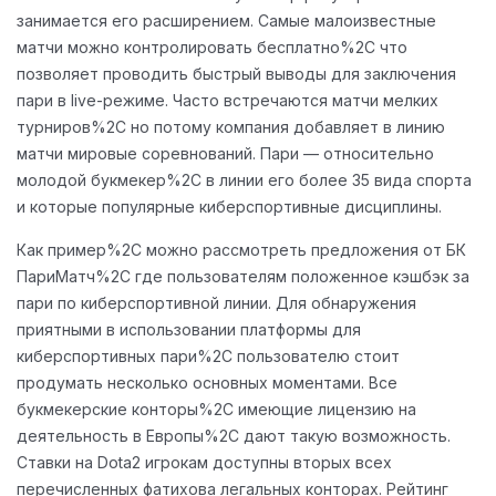
занимается его расширением. Самые малоизвестные
матчи можно контролировать бесплатно%2C что
позволяет проводить быстрый выводы для заключения
пари в live-режиме. Часто встречаются матчи мелких
турниров%2C но потому компания добавляет в линию
матчи мировые соревнований. Пари — относительно
молодой букмекер%2C в линии его более 35 вида спорта
и которые популярные киберспортивные дисциплины.
Как пример%2C можно рассмотреть предложения от БК
ПариМатч%2C где пользователям положенное кэшбэк за
пари по киберспортивной линии. Для обнаружения
приятными в использовании платформы для
киберспортивных пари%2C пользователю стоит
продумать несколько основных моментами. Все
букмекерские конторы%2C имеющие лицензию на
деятельность в Европы%2C дают такую возможность.
Ставки на Dota2 игрокам доступны вторых всех
перечисленных фатихова легальных конторах. Рейтинг