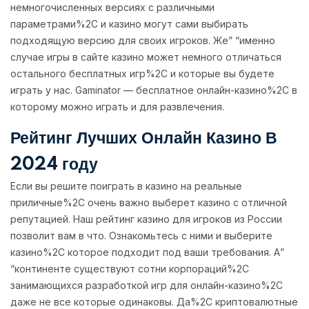
немногочисленных версиях с различными
параметрами%2C и казино могут сами выбирать
подходящую версию для своих игроков. Же” “именно
случае игры в сайте казино может немного отличаться
остального бесплатных игр%2C и которые вы будете
играть у нас. Gaminator — бесплатное онлайн-казино%2C в
которому можно играть и для развлечения.
Рейтинг Лучших Онлайн Казино В
2024 году
Если вы решите поиграть в казино на реальные
приличные%2C очень важно выберет казино с отличной
репутацией. Наш рейтинг казино для игроков из России
позволит вам в что. Ознакомьтесь с ними и выберите
казино%2C которое подходит под ваши требования. А”
“континенте существуют сотни корпораций%2C
занимающихся разработкой игр для онлайн-казино%2C
даже не все которые одинаковы. Да%2C криптовалютные