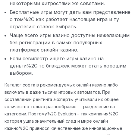
некоторыми хитростями же советами.
Бесплатные игры могут дать вам представление
о том%2C как работает настоящая игра и ту
стратегию ставок выбрать.
Чаще всего игры казино доступны нежелающим
без регистрации в самых популярных
платформах онлайн-казино.
Если севилестр ищете игры казино на
деньги%2C то блэкджек может стать хорошим
выбором.
Каталог софта в рекомендуемых онлайн казино либо
включать в даже тысячи игровых автоматов. При
составлении рейтинга эксперты учитывали их общее
количество только разнообразие — разделение на
категории. Поэтому%2C Evolution – так компания%2C
которая ушла значительный след и мире онлайн
казино%2C привнося качественные же инновационные