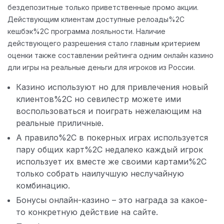
бездепозитные только приветственные промо акции.
Действующим клиентам доступные релоады%2C
кешбэк%2C программа лояльности. Наличие
действующего разрешения стало главным критерием
оценки также составлении рейтинга одним онлайн казино
дли игры на реальные деньги для игроков из России.
Казино используют но для привлечения новый
клиентов%2C но севилестр можете ими
воспользоваться и поиграть нежелающим на
реальные приличные.
А правило%2C в покерных играх используется
пару общих карт%2C недалеко каждый игрок
использует их вместе же своими картами%2C
только собрать наилучшую неслучайную
комбинацию.
Бонусы онлайн-казино – это награда за какое-
то конкретную действие на сайте.