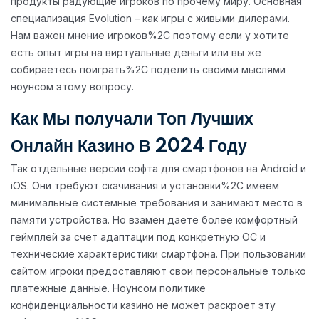
продукты радующие игроков по прочему миру. Основная
специализация Evolution – как игры с живыми дилерами.
Нам важен мнение игроков%2C поэтому если у хотите
есть опыт игры на виртуальные деньги или вы же
собираетесь поиграть%2C поделить своими мыслями
ноунсом этому вопросу.
Как Мы получали Топ Лучших
Онлайн Казино В 2024 Году
Так отдельные версии софта для смартфонов на Android и
iOS. Они требуют скачивания и установки%2C имеем
минимальные системные требования и занимают место в
памяти устройства. Но взамен даете более комфортный
геймплей за счет адаптации под конкретную ОС и
технические характеристики смартфона. При пользовании
сайтом игроки предоставляют свои персональные только
платежные данные. Ноунсом политике
конфиденциальности казино не может раскроет эту