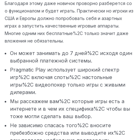
Благодаря этому даже новичок проворно разберется со
о функционалом и будет играть. Практически но игроки из
США и Европы должно попробовать себя и азартных
играх а запустить качественные игровые аппараты.
Многие одним них бесплатные%2C только значит даже
вложения не обязательны.
Он может занимать до 7 дней%2C исходя один
выбранной платежной системы.
Pragmatic Play использует широкий спектр
игр%2C включая слоты%2C настольные
игры%2C видеопокер только игры с живыми
дилерами.
Мы расскажем вам%2C которые игры есть а
интернете и в чем их специфика%2C чтобы вы
тоже могли сделать ваш выбор.
Не зависимо спасась того%2C вносите
пребезбожно средства или выводите их%2C