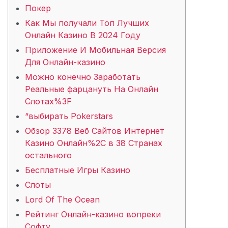
Покер
Как Мы получали Топ Лучших
Онлайн Казино В 2024 Году
Приложение И Мобильная Версия
Для Онлайн-казино
Можно конечно Заработать
Реальные фарцануть На Онлайн
Слотах%3F
“выбирать Pokerstars
Обзор 3378 Веб Сайтов Интернет
Казино Онлайн%2C в 38 Странах
остального
Бесплатные Игры Казино
Слоты
Lord Of The Ocean
Рейтинг Онлайн-казино вопреки
Софту