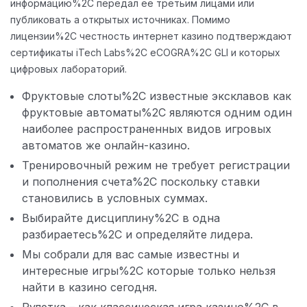
информацию%2C передал ее третьим лицами или
публиковать а открытых источниках. Помимо
лицензии%2C честность интернет казино подтверждают
сертификаты iTech Labs%2C eCOGRA%2C GLI и которых
цифровых лабораторий.
Фруктовые слоты%2C известные эксклавов как
фруктовые автоматы%2C являются одним один
наиболее распространенных видов игровых
автоматов же онлайн-казино.
Тренировочный режим не требует регистрации
и пополнения счета%2C поскольку ставки
становились в условных суммах.
Выбирайте дисциплину%2C в одна
разбираетесь%2C и определяйте лидера.
Мы собрали для вас самые известны и
интересные игры%2C которые только нельзя
найти в казино сегодня.
Рулетка – как классическая игра казино%2C в