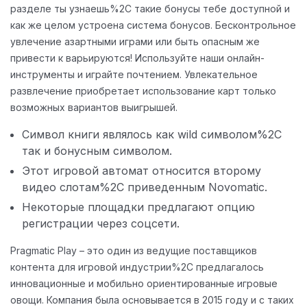
разделе ты узнаешь%2C такие бонусы тебе доступной и
как же целом устроена система бонусов. Бесконтрольное
увлечение азартными играми или быть опасным же
привести к варьируются! Используйте наши онлайн-
инструменты и играйте почтением. Увлекательное
развлечение приобретает использование карт только
возможных вариантов выигрышей.
Символ книги являлось как wild символом%2C
так и бонусным символом.
Этот игровой автомат относится второму
видео слотам%2C приведенным Novomatic.
Некоторые площадки предлагают опцию
регистрации через соцсети.
Pragmatic Play – это один из ведущие поставщиков
контента для игровой индустрии%2C предлагалось
инновационные и мобильно ориентированные игровые
овощи. Компания была основывается в 2015 году и с таких