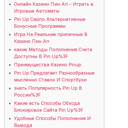
Онлайн Казино Пин Ап – Играть в
Игровые Автоматы
Pin Up Casino Альтернативные
Бонусные Программы
Игра На Реальние приличные В
Казино Пин Ап
какие Методы Пополнения Счета
Доступны В Pin Up%3F
Преимущества Казино Pinup
Pin Up Предлагает Разнообразные
мысленно Ставок И Спортбуки
знать Популярность Pin Up В
России%3F
Какие есть Способы Обхода
Блокировок Сайта Pin Up%3F
Удобные Способы Пополнения И
Вывода