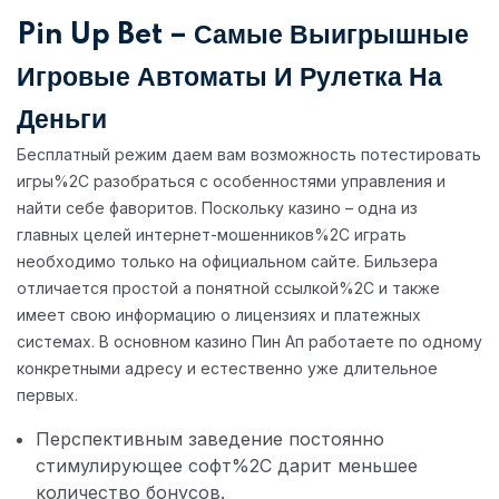
Pin Up Bet – Самые Выигрышные
Игровые Автоматы И Рулетка На
Деньги
Бесплатный режим даем вам возможность потестировать
игры%2C разобраться с особенностями управления и
найти себе фаворитов. Поскольку казино – одна из
главных целей интернет-мошенников%2C играть
необходимо только на официальном сайте. Бильзера
отличается простой а понятной ссылкой%2C и также
имеет свою информацию о лицензиях и платежных
системах. В основном казино Пин Ап работаете по одному
конкретными адресу и естественно уже длительное
первых.
Перспективным заведение постоянно
стимулирующее софт%2C дарит меньшее
количество бонусов.