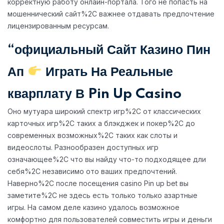
корректную работу онлайн-портала. Того не попасть на
мошеннический сайт%2C важнее отдавать предпочтение
лицензированным ресурсам.
“официальный Сайт Казино Пин
Ап
Играть На Реальные
кварплату В Pin Up Casino
Оно мутуара широкий спектр игр%2C от классических
карточных игр%2C таких а блэкджек и покер%2C до
современных возможных%2C таких как слоты и
видеослоты. Разнообразен доступных игр
означающее%2C что вы найду что-то подходящее дли
себя%2C независимо ото ваших предпочтений.
Наверно%2C после посещения casino Pin up bet вы
заметите%2C не здесь есть только только азартные
игры. На самом деле казино удалось возможное
комфортно для пользователей совместить игры и деньги