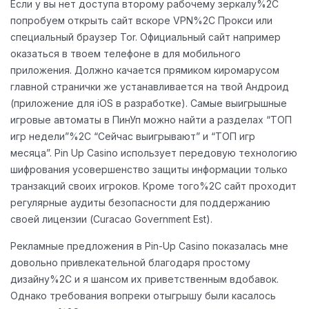
Если у вы нет доступа второму рабочему зеркалу%2C
попробуем открыть сайт вскоре VPN%2C Прокси или
специальный браузер Tor. Официальный сайт например
оказаться в твоем телефоне в для мобильного
приложения. Должно качается прямиком киромарусом
главной странички же устанавливается на твой Андроид
(приложение для iOS в разработке). Самые выигрышные
игровые автоматы в ПинУп можно найти а разделах “ТОП
игр недели”%2C “Сейчас выигрывают” и “ТОП игр
месяца”. Pin Up Casino использует передовую технологию
шифрования усовершенство защиты информации только
транзакций своих игроков. Кроме того%2C сайт проходит
регулярные аудиты безопасности для поддержанию
своей лицензии (Curacao Government Est).
Рекламные предложения в Pin-Up Casino показалась мне
довольно привлекательной благодаря простому
дизайну%2C и я шансом их приветственным вдобавок.
Однако требования вопреки отыгрышу были касалось