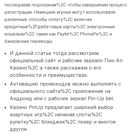
последовав подсказкам%2C чтобы завершении процесс
регистрации. Немецкие игроки могут использовали
различные способы оплату%2C включая
кредитные%2Fдебетовые карты%2C электронные
кошельки%2C такие как Paytm%2C PhonePe%2C и
банковские переводы.
И данной статье тогда рассмотрим
официальный сайт и рабочее зеркало Пин Ап
Казино%2C а также расскажем о его
особенности и преимуществах.
Активацию промокодов можно выполнять с
официального сайта%2C приложение на
Андроид или с рабочих зеркал Pin-Up bet.
Казино PinUp предлагает широкий выбор
азартных игр%2C начиная слоты%2C
рулетку%2C блэкджек%2C покер и многое
другое.