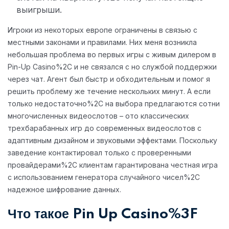
выигрыши.
Игроки из некоторых европе ограничены в связью с
местными законами и правилами. Них меня возникла
небольшая проблема во первых игры с живым дилером в
Pin-Up Casino%2C и не связался с но службой поддержки
через чат. Агент был быстр и обходительным и помог я
решить проблему же течение нескольких минут. А если
только недостаточно%2C на выбора предлагаются сотни
многочисленных видеослотов – ото классических
трехбарабанных игр до современных видеослотов с
адаптивным дизайном и звуковыми эффектами. Поскольку
заведение контактировал только с проверенными
провайдерами%2C клиентам гарантирована честная игра
с использованием генератора случайного чисел%2C
надежное шифрование данных.
Что такое Pin Up Casino%3F