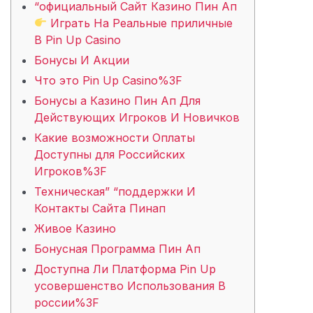
“официальный Сайт Казино Пин Ап
Играть На Реальные приличные
В Pin Up Casino
Бонусы И Акции
Что это Pin Up Casino%3F
Бонусы а Казино Пин Ап Для
Действующих Игроков И Новичков
Какие возможности Оплаты
Доступны для Российских
Игроков%3F
Техническая” “поддержки И
Контакты Сайта Пинап
Живое Казино
Бонусная Программа Пин Ап
Доступна Ли Платформа Pin Up
усовершенство Использования В
россии%3F