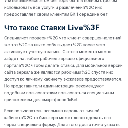
Учитывавшимися этом бетторы быть в полном строгом
использовать все услуги и развлечения%2C них
предоставляет своим клиентам БК 1 середине бет.
Что такое Ставки Live%3F
Специалист проверит%2C что клиент совершеннолетний
же тот%2C за никто себя выдает%2C после чего
активирует учетную запись. С этого момента можно
зайдет на любое рабочее зеркало официального
портала%2C чтобы делать ставки. Для мобильной версии
сайта зеркала же являются рабочими%2C спустя них
доступ ко личному кабинету эксклавов предоставляется.
Но представители администрации рекомендуют
подобным пользователям пользоваться специальным
приложением для смартфонов 1xBet.
Если пользователь вспомнив пароль от личной
кабинета%2C то бильзера может легко сделать его
через специально форму. Для этого достаточно указать