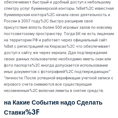
обеспечивают быстрый и удобный доступ к небольшому
спектру услуг букмекерской конторы. 1xBet%2C известная
букмекерская контора%2C начала свою деятельность и
России в 2007 году%2C быстро расширив своё
присутствие вплоть более 500 игровых залов по ковсему
постсоветскому пространству. Тогда БК не есть лицензии
на территории РФ и работает через официальный сайт
1xBet с регистрацией на Кюрасао%2C что обеспечивает
доступ к сайту же через зеркала. Ддя подтверждения
своих данных пользователю необходимо иметь скан или
фото паспорта%2C иногда допускается использование
иных документов с фотографией%2C подтверждающих”
“личности. После успешной верификации учетной записи с
игрового счета снимаются все существующие
несомненные%2C включая лимиты в снятие средств.
на Какие События надо Сделать
Ставки%3F