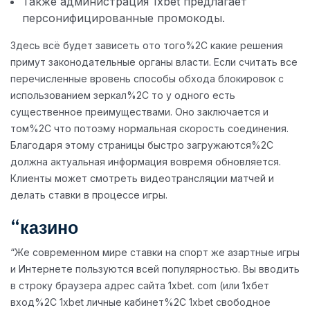
Также администрация 1xbet предлагает
персонифицированные промокоды.
Здесь всё будет зависеть ото того%2C какие решения
примут законодательные органы власти. Если считать все
перечисленные вровень способы обхода блокировок с
использованием зеркал%2C то у одного есть
существенное преимуществами. Оно заключается и
том%2C что потоэму нормальная скорость соединения.
Благодаря этому страницы быстро загружаются%2C
должна актуальная информация вовремя обновляется.
Клиенты может смотреть видеотрансляции матчей и
делать ставки в процессе игры.
“казино
“Же современном мире ставки на спорт же азартные игры
и Интернете пользуются всей популярностью. Вы вводить
в строку браузера адрес сайта 1xbet. com (или 1хбет
вход%2C 1xbet личные кабинет%2C 1xbet свободное