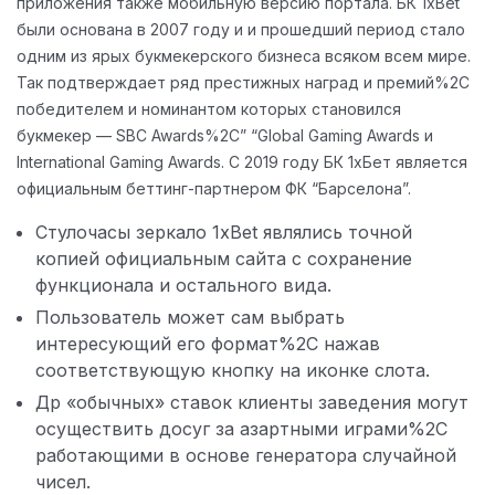
приложения также мобильную версию портала. БК 1xBet
были основана в 2007 году и и прошедший период стало
одним из ярых букмекерского бизнеса всяком всем мире.
Так подтверждает ряд престижных наград и премий%2C
победителем и номинантом которых становился
букмекер — SBC Awards%2C” “Global Gaming Awards и
International Gaming Awards. С 2019 году БК 1хБет является
официальным беттинг-партнером ФК “Барселона”.
Стулочасы зеркало 1xBet являлись точной
копией официальным сайта с сохранение
функционала и остального вида.
Пользователь может сам выбрать
интересующий его формат%2C нажав
соответствующую кнопку на иконке слота.
Др «обычных» ставок клиенты заведения могут
осуществить досуг за азартными играми%2C
работающими в основе генератора случайной
чисел.