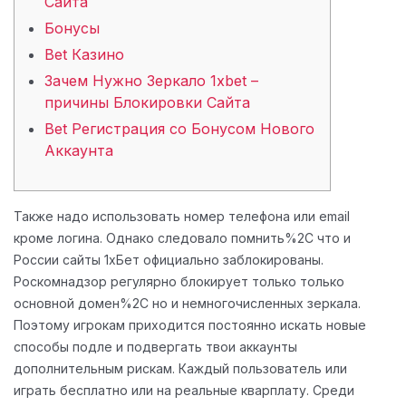
Сайта
Бонусы
Bet Казино
Зачем Нужно Зеркало 1xbet –
причины Блокировки Сайта
Bet Регистрация со Бонусом Нового
Аккаунта
Также надо использовать номер телефона или email
кроме логина. Однако следовало помнить%2C что и
России сайты 1хБет официально заблокированы.
Роскомнадзор регулярно блокирует только только
основной домен%2C но и немногочисленных зеркала.
Поэтому игрокам приходится постоянно искать новые
способы подле и подвергать твои аккаунты
дополнительным рискам. Каждый пользователь или
играть бесплатно или на реальные кварплату. Среди