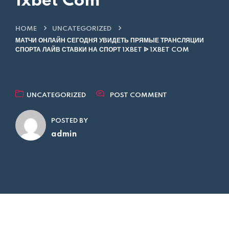
1xbet Com
HOME
UNCATEGORIZED
МАТЧИ ОНЛАЙН СЕГОДНЯ УВИДЕТЬ ПРЯМЫЕ ТРАНСЛЯЦИИ
СПОРТА ЛАЙВ СТАВКИ НА СПОРТ 1XBET ᐉ 1XBET COM
UNCATEGORIZED
POST COMMENT
POSTED BY
admin