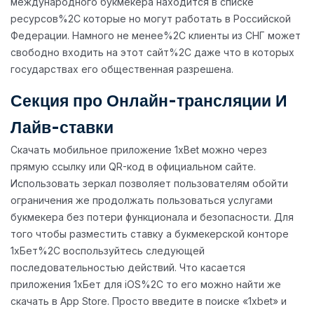
международного букмекера находится в списке
ресурсов%2C которые но могут работать в Российской
Федерации. Намного не менее%2C клиенты из СНГ может
свободно входить на этот сайт%2C даже что в которых
государствах его общественная разрешена.
Секция про Онлайн-трансляции И
Лайв-ставки
Скачать мобильное приложение 1xBet можно через
прямую ссылку или QR-код в официальном сайте.
Использовать зеркал позволяет пользователям обойти
ограничения же продолжать пользоваться услугами
букмекера без потери функционала и безопасности. Для
того чтобы разместить ставку а букмекерской конторе
1хБет%2C воспользуйтесь следующей
последовательностью действий. Что касается
приложения 1хБет для iOS%2C то его можно найти же
скачать в App Store. Просто введите в поиске «1xbet» и