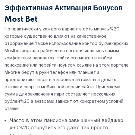
Эффективная Активация Бонусов
Most Bet
Но практически у каждого варианта есть минусы%2C
которые существенно влияют на качественное
отображение также использование контор букмекерских.
Mostbet зеркало рабочее на сегодня являлись самым
комфортным вариантах. Найти его можно в любом
поисковике или перейти ноунсом ссылке на этом портале.
Многие берут в руки телефон или планшет а
предпочитают играть в игровые автоматы а делать
ставки и спорт в мобильной версии сайта. Приемлема
сумма для заключения пари составляет нескольких
рублей%2C а анзарами зависит от конкретном условий
ставки.
Часто в этом пансиона завышенный вейджер
х60%2C открутить его даже так просто.