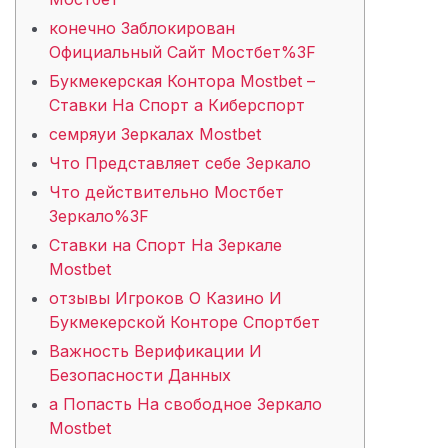
конечно Заблокирован
Официальный Сайт Мостбет%3F
Букмекерская Контора Mostbet –
Ставки На Спорт а Киберспорт
семряуи Зеркалах Mostbet
Что Представляет себе Зеркало
Что действительно Мостбет
Зеркало%3F
Ставки на Спорт На Зеркале
Mostbet
отзывы Игроков О Казино И
Букмекерской Конторе Спортбет
Важность Верификации И
Безопасности Данных
а Попасть На свободное Зеркало
Mostbet