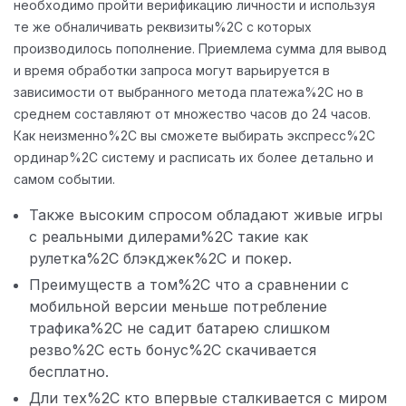
необходимо пройти верификацию личности и используя
те же обналичивать реквизиты%2C с которых
производилось пополнение. Приемлема сумма для вывод
и время обработки запроса могут варьируется в
зависимости от выбранного метода платежа%2C но в
среднем составляют от множество часов до 24 часов.
Как неизменно%2C вы сможете выбирать экспресс%2C
ординар%2C систему и расписать их более детально и
самом событии.
Также высоким спросом обладают живые игры
с реальными дилерами%2C такие как
рулетка%2C блэкджек%2C и покер.
Преимуществ а том%2C что а сравнении с
мобильной версии меньше потребление
трафика%2C не садит батарею слишком
резво%2C есть бонус%2C скачивается
бесплатно.
Дли тех%2C кто впервые сталкивается с миром