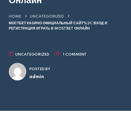
Онлайн
HOME
UNCATEGORIZED
МОСТБЕТ КАЗИНО ОФИЦИАЛЬНЫЙ САЙТ%2C ВХОД И
РЕГИСТРАЦИЯ ИГРАТЬ В MOSTBET ОНЛАЙН
UNCATEGORIZED
1 COMMENT
POSTED BY
admin