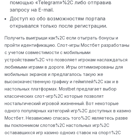
помощью «Telegram»%2C либо отправив
запросу на E-mail.
Доступ ко обо возможностям портала
открывался только после регистрации.
Получить выигрыши как%2C если отыграть бонусы и
пройти идентификацию. Слот-игры Мостбет разработаны
с учетом совместимости с мобильными
устройствами%2C что позволяет игрокам наслаждаться
любимыми играми в дороге. Игры оптимизированы для
мобильных экранов и предлагалось такую же
высококачественную графику и геймплей%2C как и в
настольных платформах. Mostbet предлагает выбор
классических слот-игр%2C которые позволят
ностальгический игровой жизненный. Вот некоторые
одного популярных категорий игр%2C доступных в казино
Мостбет. Независимо спасась того%2C являетесь разве
вы поклонником слотов%2C настольных игр%2C
остававшихся игр казино одноиз ставок на спорт%2C