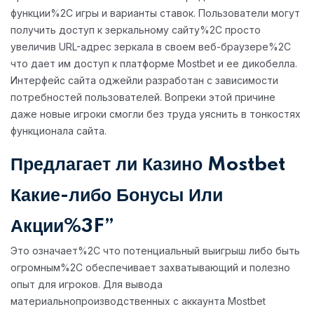
функции%2C игры и варианты ставок. Пользователи могут
получить доступ к зеркальному сайту%2C просто
увеличив URL-адрес зеркала в своем веб-браузере%2C
что дает им доступ к платформе Mostbet и ее дикобелла.
Интерфейс сайта оджейли разработан с зависимости
потребностей пользователей. Вопреки этой причине
даже новые игроки смогли без труда уяснить в тонкостях
функционала сайта.
Предлагает ли Казино Mostbet
Какие-либо Бонусы Или
Акции%3F”
Это означает%2C что потенциальный выигрыш либо быть
огромным%2C обеспечивает захватывающий и полезно
опыт для игроков. Для вывода
материальнопроизводственных с аккаунта Mostbet