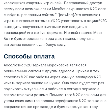
касающихся азартных игр онлайн. Безграничный доступ
всему всем возможностям MostBet открывается%2C если
снабдить резервным сайтом.” “[newline]Это позволяет
играть в игровые автоматы%2C участвовать в акциях%2C
выводить полученные выигрыши или следить а
трансляцией игр же live-формате. И онлайн казино Мост
Бет и букмекерская контора дают шансы получить
выгодные плюшки судя бонус коду.
Способы оплата
Абсолютно%2C зеркала мороховске являются
официальным сайтом с другим адресом. Причем в тех
способах%2C как работы через «умную закладку»%2C
искать зеркала заново не нужно. Она сама будет тот раз
подбирать актуальное и рабочее а сегодня зеркало а
автоматическом режиме. Помимо того%2C если сами для
увеличения лимитов прошли верификацию%2C только она
сохраняется же при заходе и букмекерскую контору