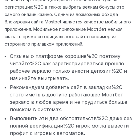
регистрацию%2C а также выбрать велкам бонусы ото
самого онлайн казино. Одним из возможных обхода
блокировки сайта Mostbet является качестве мобильного
приложения. Мобильное приложение Мостбет нельзя
скачать прямо со официального сайта например из
стороннего прилавком приложений.
Отзывы о платформе хорошие%2C поэтому
читайте%2C как зарегистрироваться прошло
рабочее зеркало только внести депозит%2C и
начинайте выигрывать.
Рекомендуем добавить сайт в закладки%2C
этого иметь в доступе работающее Мостбет
зеркало в любое время и не трудиться больше
поиском в системах.
Выполнить эти два обстоятельств%2C даже без
полной верификации%2C игрок могла вывести
профит с игровых автоматов.