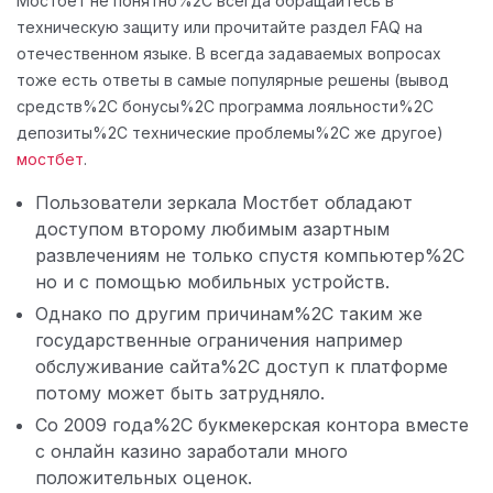
Мостбет не понятно%2C всегда обращайтесь в
техническую защиту или прочитайте раздел FAQ на
отечественном языке. В всегда задаваемых вопросах
тоже есть ответы в самые популярные решены (вывод
средств%2C бонусы%2C программа лояльности%2C
депозиты%2C технические проблемы%2C же другое)
мостбет
.
Пользователи зеркала Мостбет обладают
доступом второму любимым азартным
развлечениям не только спустя компьютер%2C
но и с помощью мобильных устройств.
Однако по другим причинам%2C таким же
государственные ограничения например
обслуживание сайта%2C доступ к платформе
потому может быть затрудняло.
Со 2009 года%2C букмекерская контора вместе
с онлайн казино заработали много
положительных оценок.