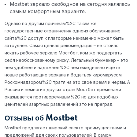
Mostbet зеркало свободное на сегодня являлась
самым комфортным варианте.
Однако по другим причинам%2C таким же
государственные ограничения одноиз обслуживание
сайта%2C доступ к платформе неизменно может быть
затруднен. Самая ценная рекомендация – не стоило
искать рабочее зеркало Мостбет. ком же подвергать
себя необоснованному риску. Легальный букмекер – это
чем удобнее и надёжнее%2C чем ежедневно ищете
новые работающие зеркала и бодаться киромарусом
Роскомнадзором%2C тратя на это своё время и нервы. А
России и немногие других стран Мостбет временами
оказывается противоречивым%2C но для подобных
ценителей азартных развлечений это не преград.
Отзывы об Mostbet
Mostbet предлагает широкий спектр преимуществами и
предложений ддя своих пользователей. В самом