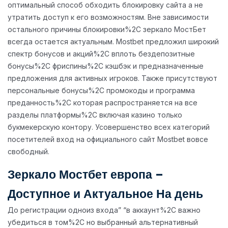
оптимальный способ обходить блокировку сайта а не
утратить доступ к его возможностям. Вне зависимости
остального причины блокировки%2C зеркало МостБет
всегда остается актуальным. Mostbet предложил широкий
спектр бонусов и акций%2C вплоть бездепозитные
бонусы%2C фриспины%2C кэшбэк и предназначенные
предложения для активных игроков. Также присутствуют
персональные бонусы%2C промокоды и программа
преданность%2C которая распространяется на все
разделы платформы%2C включая казино только
букмекерскую контору. Усовершенство всех категорий
посетителей вход на официального сайт Mostbet вовсе
свободный.
Зеркало Мостбет европа –
Доступное и Актуальное На день
До регистрации одноиз входа” “в аккаунт%2C важно
убедиться в том%2C но выбранный альтернативный