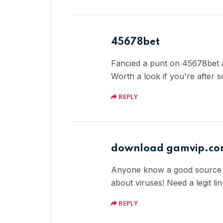
45678bet
Fancied a punt on 45678bet an
Worth a look if you're after 
REPLY
download gamvip.com
Anyone know a good source 
about viruses! Need a legit li
REPLY