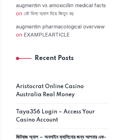
augmentin vs amoxicillin medical facts
on
বেট ভিসা অ্যাপ দিয়ে জিতুন বড়
augmentin pharmacological overview
on
EXAMPLEARTICLE
Recent Posts
Aristocrat Online Casino
Australia Real Money
Taya356 Login – Access Your
Casino Account
জিটবাজ অ্যাপ – অনলাইন ক্যাসিনোর জন্য আপনার এক-