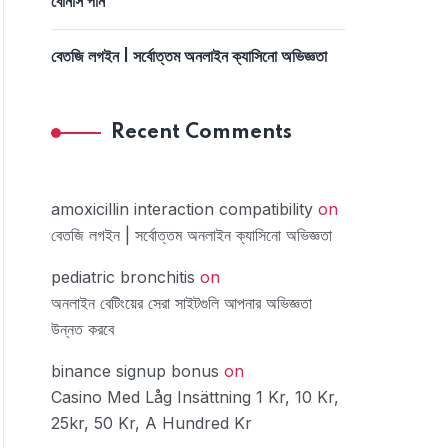
বোনাস পান
বেতজি লগইন | সর্বোত্তম অনলাইন ক্যাসিনো অভিজ্ঞতা
Recent Comments
amoxicillin interaction compatibility
on
বেতজি লগইন | সর্বোত্তম অনলাইন ক্যাসিনো অভিজ্ঞতা
pediatric bronchitis
on
অনলাইন বেটিংয়ের সেরা সাইটগুলি আপনার অভিজ্ঞতা
উন্নত করবে
binance signup bonus
on
Casino Med Låg Insättning 1 Kr, 10 Kr,
25kr, 50 Kr, A Hundred Kr