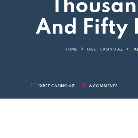
Thousan
And Fifty
HOME
1XBET CASINO AZ
1X
1XBET CASINO AZ
6 COMMENTS