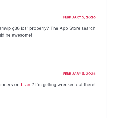
FEBRUARY 5, 2026
amvip g88 ios' properly? The App Store search
ould be awesome!
FEBRUARY 5, 2026
ginners on
blzae
? I'm getting wrecked out there!