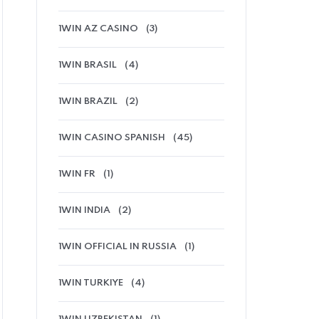
1WIN AZ CASINO
(3)
1WIN BRASIL
(4)
1WIN BRAZIL
(2)
1WIN CASINO SPANISH
(45)
1WIN FR
(1)
1WIN INDIA
(2)
1WIN OFFICIAL IN RUSSIA
(1)
1WIN TURKIYE
(4)