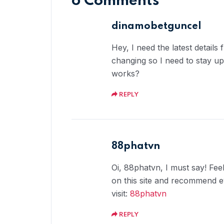
6 Comments
dinamobetguncel
Hey, I need the latest detail
changing so I need to stay u
works?
REPLY
88phatvn
Oi, 88phatvn, I must say! Feel
on this site and recommend e
visit:
88phatvn
REPLY