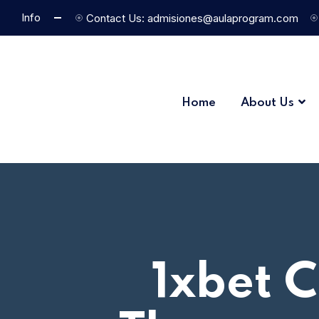
siteleri
Galabet
taraftarium24
meritking
jojobet
casibom
casibo
Info
Contact Us: admisiones@aulaprogram.com
Home
About Us
1xbet C