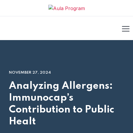
oliganbet
antalya escort
jojobet
NOVEMBER 27, 2024
Analyzing Allergens:
Immunocap’s
Contribution to Public
Healt