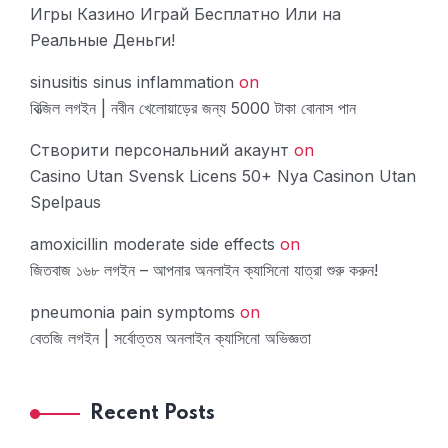
Игры Казино Играй Бесплатно Или на
Реальные Деньги!
sinusitis sinus inflammation
on
বিত্‍জিল লগইন | নবীন খেলোয়াড়ের জন্য 5000 টাকা বোনাস পান
Створити персональний акаунт
on
Casino Utan Svensk Licens 50+ Nya Casinon Utan
Spelpaus ️
amoxicillin moderate side effects
on
জিতবাজ ১৬৮ লগইন – আপনার অনলাইন ক্যাসিনো যাত্রা শুরু করুন!
pneumonia pain symptoms
on
বেতজি লগইন | সর্বোত্তম অনলাইন ক্যাসিনো অভিজ্ঞতা
Recent Posts