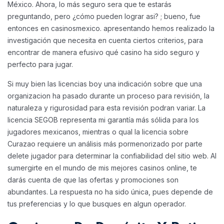
México. Ahora, lo más seguro sera que te estarás
preguntando, pero ¿cómo pueden lograr asi? ; bueno, fue
entonces en casinosmexico. apresentando hemos realizado la
investigación que necesita en cuenta ciertos criterios, para
encontrar de manera efusivo qué casino ha sido seguro y
perfecto para jugar.
Si muy bien las licencias boy una indicación sobre que una
organizacion ha pasado durante un proceso para revisión, la
naturaleza y rigurosidad para esta revisión podran variar. La
licencia SEGOB representa mi garantía más sólida para los
jugadores mexicanos, mientras o qual la licencia sobre
Curazao requiere un análisis más pormenorizado por parte
delete jugador para determinar la confiabilidad del sitio web. Al
sumergirte en el mundo de mis mejores casinos online, te
darás cuenta de que las ofertas y promociones son
abundantes. La respuesta no ha sido única, pues depende de
tus preferencias y lo que busques en algun operador.