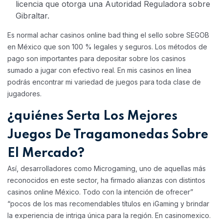
licencia que otorga una Autoridad Reguladora sobre
Gibraltar.
Es normal achar casinos online bad thing el sello sobre SEGOB
en México que son 100 % legales y seguros. Los métodos de
pago son importantes para depositar sobre los casinos
sumado a jugar con efectivo real. En mis casinos en línea
podrás encontrar mi variedad de juegos para toda clase de
jugadores.
¿quiénes Serta Los Mejores
Juegos De Tragamonedas Sobre
El Mercado?
Así, desarrolladores como Microgaming, uno de aquellas más
reconocidos en este sector, ha firmado alianzas con distintos
casinos online México. Todo con la intención de ofrecer”
“pocos de los mas recomendables títulos en iGaming y brindar
la experiencia de intriga única para la región. En casinomexico.