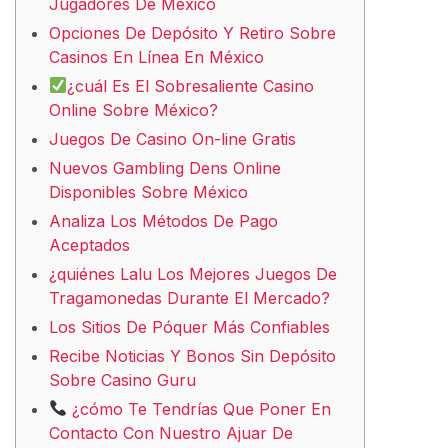
Jugadores De México
Opciones De Depósito Y Retiro Sobre
Casinos En Línea En México
¿cuál Es El Sobresaliente Casino
Online Sobre México?
Juegos De Casino On-line Gratis
Nuevos Gambling Dens Online
Disponibles Sobre México
Analiza Los Métodos De Pago
Aceptados
¿quiénes Lalu Los Mejores Juegos De
Tragamonedas Durante El Mercado?
Los Sitios De Póquer Más Confiables
Recibe Noticias Y Bonos Sin Depósito
Sobre Casino Guru
¿cómo Te Tendrías Que Poner En
Contacto Con Nuestro Ajuar De