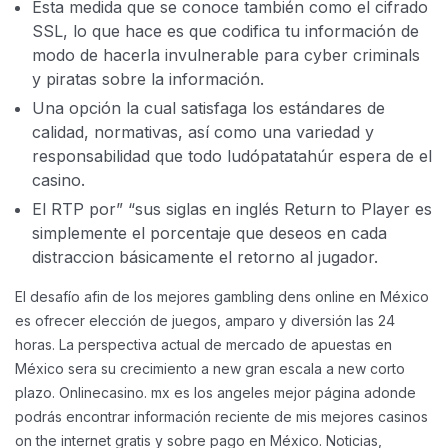
Esta medida que se conoce también como el cifrado
SSL, lo que hace es que codifica tu información de
modo de hacerla invulnerable para cyber criminals
y piratas sobre la información.
Una opción la cual satisfaga los estándares de
calidad, normativas, así como una variedad y
responsabilidad que todo ludópatatahúr espera de el
casino.
El RTP por” “sus siglas en inglés Return to Player es
simplemente el porcentaje que deseos en cada
distraccion básicamente el retorno al jugador.
El desafío afin de los mejores gambling dens online en México
es ofrecer elección de juegos, amparo y diversión las 24
horas. La perspectiva actual de mercado de apuestas en
México sera su crecimiento a new gran escala a new corto
plazo. Onlinecasino. mx es los angeles mejor página adonde
podrás encontrar información reciente de mis mejores casinos
on the internet gratis y sobre pago en México. Noticias,