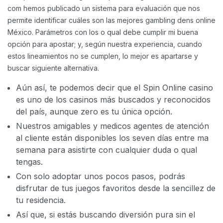
com hemos publicado un sistema para evaluación que nos
permite identificar cuáles son las mejores gambling dens online
México. Parámetros con los o qual debe cumplir mi buena
opción para apostar; y, según nuestra experiencia, cuando
estos lineamientos no se cumplen, lo mejor es apartarse y
buscar siguiente alternativa.
Aún así, te podemos decir que el Spin Online casino
es uno de los casinos más buscados y reconocidos
del país, aunque zero es tu única opción.
Nuestros amigables y medicos agentes de atención
al cliente están disponibles los seven días entre ma
semana para asistirte con cualquier duda o qual
tengas.
Con solo adoptar unos pocos pasos, podrás
disfrutar de tus juegos favoritos desde la sencillez de
tu residencia.
Así que, si estás buscando diversión pura sin el