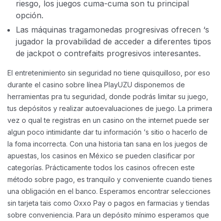
riesgo, los juegos cuma-cuma son tu principal
opción.
Las máquinas tragamonedas progresivas ofrecen ‘s
jugador la provabilidad de acceder a diferentes tipos
de jackpot o contrefaits progresivos interesantes.
El entretenimiento sin seguridad no tiene quisquilloso, por eso
durante el casino sobre línea PlayUZU disponemos de
herramientas pra tu seguridad, donde podrás limitar su juego,
tus depósitos y realizar autoevaluaciones de juego. La primera
vez o qual te registras en un casino on the internet puede ser
algun poco intimidante dar tu información ‘s sitio o hacerlo de
la foma incorrecta. Con una historia tan sana en los juegos de
apuestas, los casinos en México se pueden clasificar por
categorías. Prácticamente todos los casinos ofrecen este
método sobre pago, es tranquilo y conveniente cuando tienes
una obligación en el banco. Esperamos encontrar selecciones
sin tarjeta tais como Oxxo Pay o pagos en farmacias y tiendas
sobre conveniencia. Para un depósito mínimo esperamos que