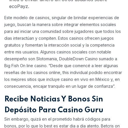
ecoPayz.
Este modelo de casinos, singular de brindar experiencias de
juego, buscan la manera sobre integrar elementos sociales
para así iniciar una comunidad sobre jugadores que todos los
dias interactúan y compiten. Estos casinos ofrecen juegos
gratuitos y fomentan la interacción social y la competencia
entre mis usuarios. Algunos casinos sociales con notable
desempeño son Slotomania, DoubleDown Casino sumado a
Big Fish On line casino. “Desde que comencé a leer algunas
reseñas de los casinos online, this individual podido encontrar
los mejores sitios que incluye casino en vivo en México y, en
consecuencia, encajar tranquilo en un lugar de confianza”.
Recibe Noticias Y Bonos Sin
Depósito Para Casino Guru
Sin embargo, quizá en el prometido habrá códigos para
bonos, por lo que lo best es estar dia a dia atento. Betcris on