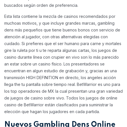
buscados según orden de preferencia.
Esta lista contiene la mezcla de casinos recomendados por
muchoas motivos, y que incluye grandes marcas, gambling
dens más pequeños que tiene buenos bonos con servicio de
atención al jugador, con otras alternativas elegidas con
cuidado. Si prefieres que el ser humano para carne y mortales
gire la ruleta por ti u te reparta algunas cartas, los juegos de
casino durante línea con crupier en vivo son lo más parecido
an estar sobre un casino físico. Los presentadores se
encuentran en algun estudio de grabación y, gracias an una
transmisión HIGH DEFINITION en directo, los angeles acción
llega the tu pantalla sobre tiempo real. BetWarrior es uno para
los top operadores de MX la cual presentan una gran variedad
de juegos de casino sobre vivo. Todos los juegos de online
casino de BetWarrior están clasificados para suministrar la
elección que hagan los jugadores en cada partida.
Nuevos Gambling Dens Online