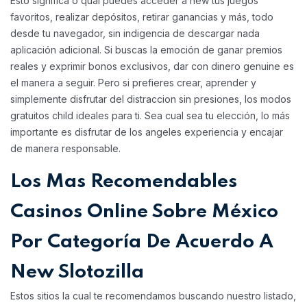
Esto significa o qual puedes acceder a new tus juegos
favoritos, realizar depósitos, retirar ganancias y más, todo
desde tu navegador, sin indigencia de descargar nada
aplicación adicional. Si buscas la emoción de ganar premios
reales y exprimir bonos exclusivos, dar con dinero genuine es
el manera a seguir. Pero si prefieres crear, aprender y
simplemente disfrutar del distraccion sin presiones, los modos
gratuitos child ideales para ti. Sea cual sea tu elección, lo más
importante es disfrutar de los angeles experiencia y encajar
de manera responsable.
Los Mas Recomendables
Casinos Online Sobre México
Por Categoría De Acuerdo A
New Slotozilla
Estos sitios la cual te recomendamos buscando nuestro listado,