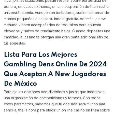
Incumplir las situaciones puede resultar sobre ela pérdida del
bono o, en casos extremos, en una suspensión de technische
universit?t cuenta. Aunque son tentadores, suelen se tornar de
montos pequeños a causa su índole gratuita. Además, a new
menudo vienen acompañados de requisitos para apuesta
elevados y límites de rendimiento bajos. Cuando depositas una
cantidad, el casino te otorgan una gran parte adicional afin de
tus apuestas.
Lista Para Los Mejores
Gambling Dens Online De 2024
Que Aceptan A New Jugadores
De México
Para ajo las opciones más divertidas y justas que incentiven
una organización de competiciones y torneos. Con todos
estos parámetros, sabemos que tu decisión será mucho más
sencilla, the la hora para elegir un on line casino en línea sobre