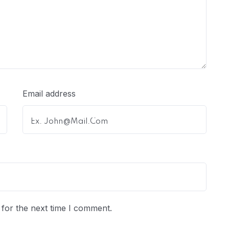
Email address
for the next time I comment.