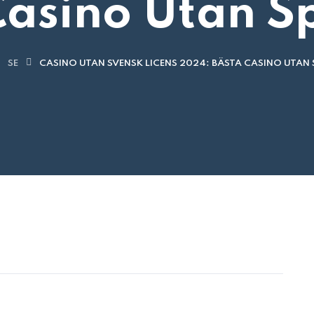
Casino Utan S
SE
CASINO UTAN SVENSK LICENS 2024: BÄSTA CASINO UTAN 