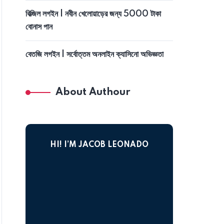
বিত্‍জিল লগইন | নবীন খেলোয়াড়ের জন্য 5000 টাকা
বোনাস পান
বেতজি লগইন | সর্বোত্তম অনলাইন ক্যাসিনো অভিজ্ঞতা
About Authour
HI! I’M JACOB LEONADO