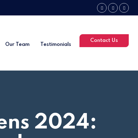
Contact Us
Our Team
Testimonials
cens 2024: