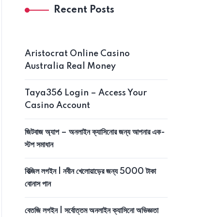
Recent Posts
Aristocrat Online Casino
Australia Real Money
Taya356 Login – Access Your
Casino Account
জিটবাজ অ্যাপ – অনলাইন ক্যাসিনোর জন্য আপনার এক-
স্টপ সমাধান
বিত্‍জিল লগইন | নবীন খেলোয়াড়ের জন্য 5000 টাকা
বোনাস পান
বেতজি লগইন | সর্বোত্তম অনলাইন ক্যাসিনো অভিজ্ঞতা