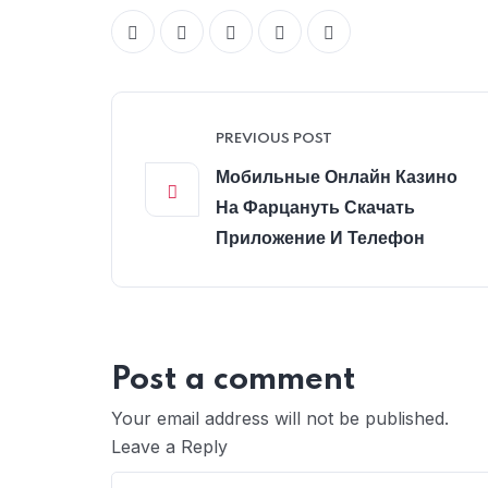
PREVIOUS POST
Мобильные Онлайн Казино
На Фарцануть Скачать
Приложение И Телефон
Post a comment
Your email address will not be published.
Leave a Reply