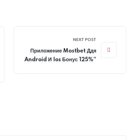
NEXT POST
Приложение Mostbet Ддя
Android И Ios Бонус 125%”