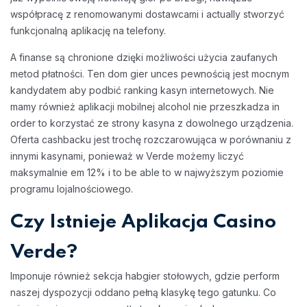
współpracę z renomowanymi dostawcami i actually stworzyć
funkcjonalną aplikację na telefony.
A finanse są chronione dzięki możliwości użycia zaufanych
metod płatności. Ten dom gier unces pewnością jest mocnym
kandydatem aby podbić ranking kasyn internetowych. Nie
mamy również aplikacji mobilnej alcohol nie przeszkadza in
order to korzystać ze strony kasyna z dowolnego urządzenia.
Oferta cashbacku jest trochę rozczarowująca w porównaniu z
innymi kasynami, ponieważ w Verde możemy liczyć
maksymalnie em 12% i to be able to w najwyższym poziomie
programu lojalnościowego.
Czy Istnieje Aplikacja Casino
Verde?
Imponuje również sekcja habgier stołowych, gdzie perform
naszej dyspozycji oddano pełną klasykę tego gatunku. Co