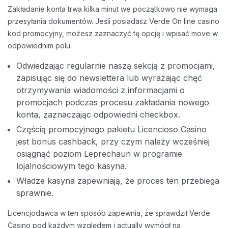
Zakładanie konta trwa kilka minut we początkowo nie wymaga
przesyłania dokumentów. Jeśli posiadasz Verde On line casino
kod promocyjny, możesz zaznaczyć tę opcję i wpisać move w
odpowiednim polu.
Odwiedzając regularnie naszą sekcją z promocjami,
zapisując się do newslettera lub wyrażając chęć
otrzymywania wiadomości z informacjami o
promocjach podczas procesu zakładania nowego
konta, zaznaczając odpowiedni checkbox.
Częścią promocyjnego pakietu Licencioso Casino
jest bonus cashback, przy czym należy wcześniej
osiągnąć poziom Leprechaun w programie
lojalnościowym tego kasyna.
Władze kasyna zapewniają, że proces ten przebiega
sprawnie.
Licencjodawca w ten sposób zapewnia, że sprawdził Verde
Casino pod każdym względem i actually wymógł na