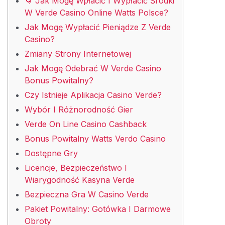
🌀 Jak Mogę Wpłacić I Wypłacić Środki
W Verde Casino Online Watts Polsce?
Jak Mogę Wypłacić Pieniądze Z Verde
Casino?
Zmiany Strony Internetowej
Jak Mogę Odebrać W Verde Casino
Bonus Powitalny?
Czy Istnieje Aplikacja Casino Verde?
Wybór I Różnorodność Gier
Verde On Line Casino Cashback
Bonus Powitalny Watts Verdo Casino
Dostępne Gry
Licencje, Bezpieczeństwo I
Wiarygodność Kasyna Verde
Bezpieczna Gra W Casino Verde
Pakiet Powitalny: Gotówka I Darmowe
Obroty