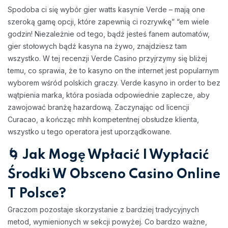
Spodoba ci się wybór gier watts kasynie Verde – mają one
szeroką gamę opcji, które zapewnią ci rozrywkę” “em wiele
godzin! Niezależnie od tego, bądź jesteś fanem automatów,
gier stołowych bądź kasyna na żywo, znajdziesz tam
wszystko. W tej recenzji Verde Casino przyjrzymy się bliżej
temu, co sprawia, że to kasyno on the internet jest popularnym
wyborem wśród polskich graczy. Verde kasyno in order to bez
wątpienia marka, która posiada odpowiednie zaplecze, aby
zawojować branżę hazardową. Zaczynając od licencji
Curacao, a kończąc mhh kompetentnej obsłudze klienta,
wszystko u tego operatora jest uporządkowane.
🌀 Jak Mogę Wpłacić I Wypłacić
Środki W Obsceno Casino Online
T Polsce?
Graczom pozostaje skorzystanie z bardziej tradycyjnych
metod, wymienionych w sekcji powyżej. Co bardzo ważne,