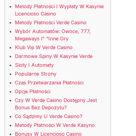
Metody Płatności I Wypłaty W Kasynie
Licencioso Casino
Metody Płatności Verde Casino
Wybór Automatów: Owoce, 777,
Megaways I” “Inne Gry
Klub Vip W Verde Casino
Darmowe Spiny W Kasynie Verde
Sloty I Automaty
Popularne Strony
Czas Przetwarzania Płatności
Opcje Płatności
Czy W Verde Casino Dostępny Jest
Bonus Bez Depozytu?
Co Sądzimy U Verde Casino?
Metody Płatności W Verde Kasyno
Bonusy W Licencioso Casino