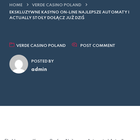
HOME
VERDE CASINO POLAND
EKSKLUZYWNE KASYNO ON-LINE NAJLEPSZE AUTOMATY I
ACTUALLY STOŁY DOŁĄCZ JUŻ DZIŚ
VERDE CASINO POLAND
POST COMMENT
POSTED BY
admin