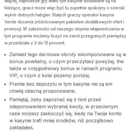
więcej, najnowsze gry watts tym kasynie dodawane są na
bieżąco, gracz może więc być tu zupełnie spokojny o szeroki
wybór dobrych habgier. Stałych graczy operator kasyna
Verde docenia zróżnicowanym pakietem dodatkowych ofert i
promocji. W zależności od naszego stopnia wtajemniczenia w
tym programie możemy liczyć na zwrot przegranych pieniędzy
w przedziale z 3 do 13 procent.
Zamiast tego darmowe obroty wkomponowane są w
bonus powitalny, o czym przeczytasz powyżej, the
także w cotygodniowy bonus w ramach programu
VIP, o czym z kolei piszemy poniżej.
Premie bez depozytu w tym kasynie nie są em
chwilę obecną proponowane.
Pamiętaj, żeby zapoznać się z nimi przed
zdeponowaniem wybranej kwoty, w przeciwnym
razie możesz zaskoczyć się, kiedy na Twoje konto
w kasynie trafi mniej środków, niż początkowo
zakładałeś.