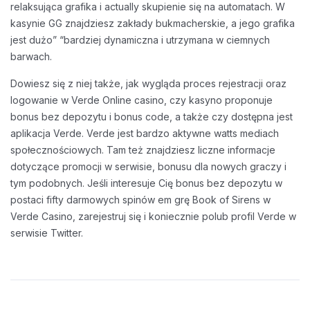
relaksująca grafika i actually skupienie się na automatach. W
kasynie GG znajdziesz zakłady bukmacherskie, a jego grafika
jest dużo” “bardziej dynamiczna i utrzymana w ciemnych
barwach.
Dowiesz się z niej także, jak wygląda proces rejestracji oraz
logowanie w Verde Online casino, czy kasyno proponuje
bonus bez depozytu i bonus code, a także czy dostępna jest
aplikacja Verde. Verde jest bardzo aktywne watts mediach
społecznościowych. Tam też znajdziesz liczne informacje
dotyczące promocji w serwisie, bonusu dla nowych graczy i
tym podobnych. Jeśli interesuje Cię bonus bez depozytu w
postaci fifty darmowych spinów em grę Book of Sirens w
Verde Casino, zarejestruj się i koniecznie polub profil Verde w
serwisie Twitter.