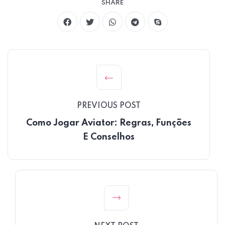
SHARE
PREVIOUS POST
Como Jogar Aviator: Regras, Funções
E Conselhos