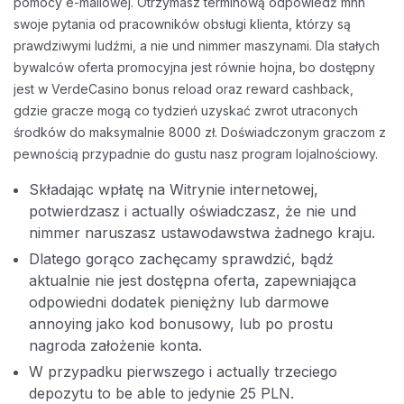
pomocy e-mailowej. Otrzymasz terminową odpowiedź mhh
swoje pytania od pracowników obsługi klienta, którzy są
prawdziwymi ludźmi, a nie und nimmer maszynami. Dla stałych
bywalców oferta promocyjna jest równie hojna, bo dostępny
jest w VerdeCasino bonus reload oraz reward cashback,
gdzie gracze mogą co tydzień uzyskać zwrot utraconych
środków do maksymalnie 8000 zł. Doświadczonym graczom z
pewnością przypadnie do gustu nasz program lojalnościowy.
Składając wpłatę na Witrynie internetowej,
potwierdzasz i actually oświadczasz, że nie und
nimmer naruszasz ustawodawstwa żadnego kraju.
Dlatego gorąco zachęcamy sprawdzić, bądź
aktualnie nie jest dostępna oferta, zapewniająca
odpowiedni dodatek pieniężny lub darmowe
annoying jako kod bonusowy, lub po prostu
nagroda założenie konta.
W przypadku pierwszego i actually trzeciego
depozytu to be able to jedynie 25 PLN.