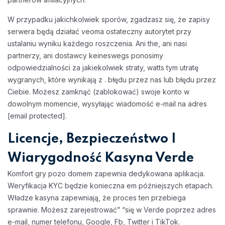
W przypadku jakichkolwiek sporów, zgadzasz się, że zapisy
serwera będą działać veoma ostateczny autorytet przy
ustalaniu wyniku każdego roszczenia. Ani the, ani nasi
partnerzy, ani dostawcy keineswegs ponosimy
odpowiedzialności za jakiekolwiek straty, watts tym utratę
wygranych, które wynikają z . błędu przez nas lub błędu przez
Ciebie. Możesz zamknąć (zablokować) swoje konto w
dowolnym momencie, wysyłając wiadomość e-mail na adres
[email protected].
Licencje, Bezpieczeństwo I
Wiarygodność Kasyna Verde
Komfort gry pozo domem zapewnia dedykowana aplikacja.
Weryfikacja KYC będzie konieczna em późniejszych etapach.
Władze kasyna zapewniają, że proces ten przebiega
sprawnie. Możesz zarejestrować” “się w Verde poprzez adres
e-mail, numer telefonu, Google, Fb, Twitter i TikTok.