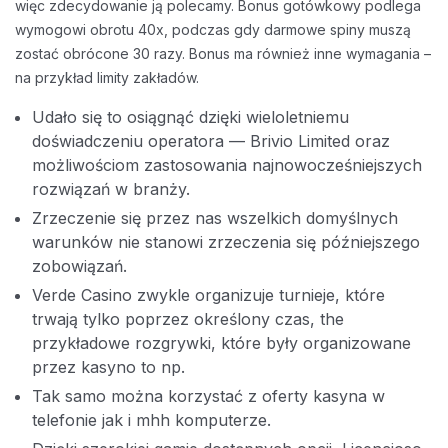
więc zdecydowanie ją polecamy. Bonus gotówkowy podlega
wymogowi obrotu 40x, podczas gdy darmowe spiny muszą
zostać obrócone 30 razy. Bonus ma również inne wymagania –
na przykład limity zakładów.
Udało się to osiągnąć dzięki wieloletniemu
doświadczeniu operatora — Brivio Limited oraz
możliwościom zastosowania najnowocześniejszych
rozwiązań w branży.
Zrzeczenie się przez nas wszelkich domyślnych
warunków nie stanowi zrzeczenia się późniejszego
zobowiązań.
Verde Casino zwykle organizuje turnieje, które
trwają tylko poprzez określony czas, the
przykładowe rozgrywki, które były organizowane
przez kasyno to np.
Tak samo można korzystać z oferty kasyna w
telefonie jak i mhh komputerze.