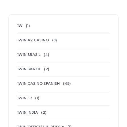
1W
(1)
1WIN AZ CASINO
(3)
1WIN BRASIL
(4)
1WIN BRAZIL
(2)
1WIN CASINO SPANISH
(45)
1WIN FR
(1)
1WIN INDIA
(2)