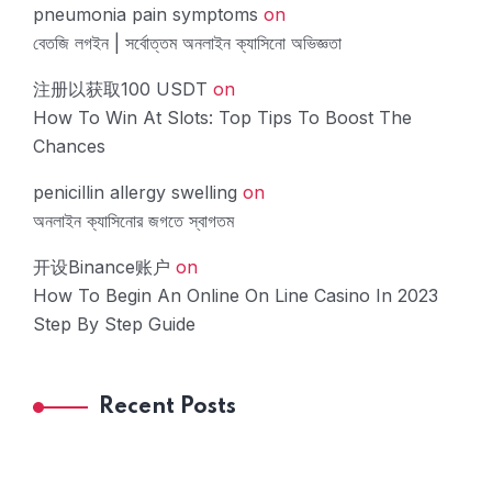
pneumonia pain symptoms
on
বেতজি লগইন | সর্বোত্তম অনলাইন ক্যাসিনো অভিজ্ঞতা
注册以获取100 USDT
on
How To Win At Slots: Top Tips To Boost The
Chances
penicillin allergy swelling
on
অনলাইন ক্যাসিনোর জগতে স্বাগতম
开设Binance账户
on
How To Begin An Online On Line Casino In 2023
Step By Step Guide
Recent Posts