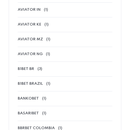
AVIATOR IN
(1)
AVIATOR KE
(1)
AVIATOR MZ
(1)
AVIATOR NG
(1)
B1BET BR
(3)
B1BET BRAZIL
(1)
BANKOBET
(1)
BASARIBET
(1)
BBRBET COLOMBIA
(1)