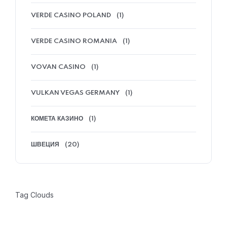
VERDE CASINO POLAND
(1)
VERDE CASINO ROMANIA
(1)
VOVAN CASINO
(1)
VULKAN VEGAS GERMANY
(1)
КОМЕТА КАЗИНО
(1)
ШВЕЦИЯ
(20)
Tag Clouds