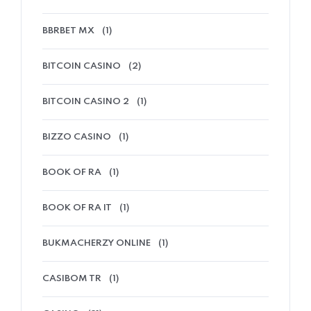
BBRBET MX
(1)
BITCOIN CASINO
(2)
BITCOIN CASINO 2
(1)
BIZZO CASINO
(1)
BOOK OF RA
(1)
BOOK OF RA IT
(1)
BUKMACHERZY ONLINE
(1)
CASIBOM TR
(1)