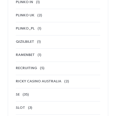
PLINKO IN
(1)
PLINKO UK
(2)
PLINKO_PL
(1)
QIZILBILET
(1)
RAMENBET
(1)
RECRUITING
(5)
RICKY CASINO AUSTRALIA
(2)
SE
(35)
SLOT
(3)