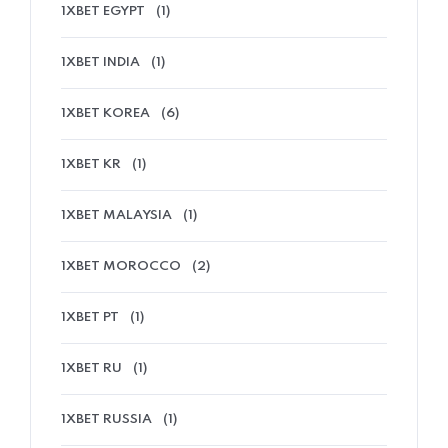
1XBET EGYPT
(1)
1XBET INDIA
(1)
1XBET KOREA
(6)
1XBET KR
(1)
1XBET MALAYSIA
(1)
1XBET MOROCCO
(2)
1XBET PT
(1)
1XBET RU
(1)
1XBET RUSSIA
(1)