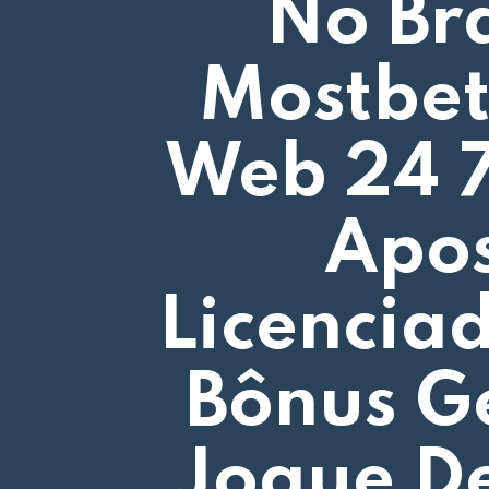
No Bra
Mostbet
Web 24 7
Apos
Licencia
Bônus Ge
Jogue De