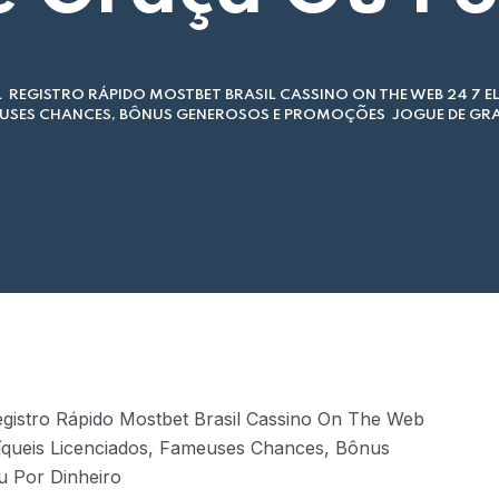
L ️ REGISTRO RÁPIDO MOSTBET BRASIL CASSINO ON THE WEB 24 7
USES CHANCES, BÔNUS GENEROSOS E PROMOÇÕES ️ JOGUE DE GRA
 Registro Rápido Mostbet Brasil Cassino On The Web
íqueis Licenciados, Fameuses Chances, Bônus
 Por Dinheiro