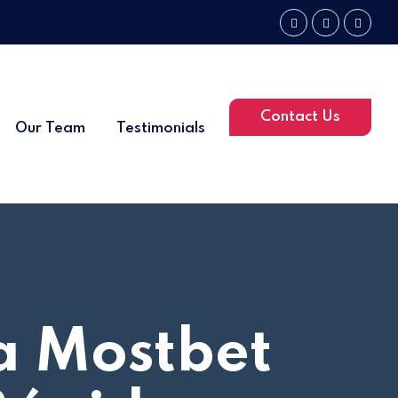
Contact Us
Our Team
Testimonials
Da Mostbet