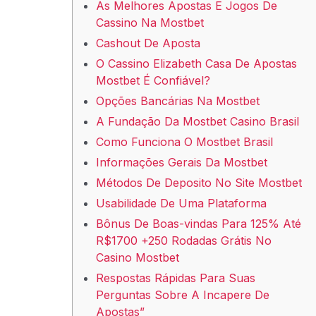
As Melhores Apostas E Jogos De
Cassino Na Mostbet
Cashout De Aposta
O Cassino Elizabeth Casa De Apostas
Mostbet É Confiável?
Opções Bancárias Na Mostbet
A Fundação Da Mostbet Casino Brasil
Como Funciona O Mostbet Brasil
Informações Gerais Da Mostbet
Métodos De Deposito No Site Mostbet
Usabilidade De Uma Plataforma
Bônus De Boas-vindas Para 125% Até
R$1700 +250 Rodadas Grátis No
Casino Mostbet
Respostas Rápidas Para Suas
Perguntas Sobre A Incapere De
Apostas”