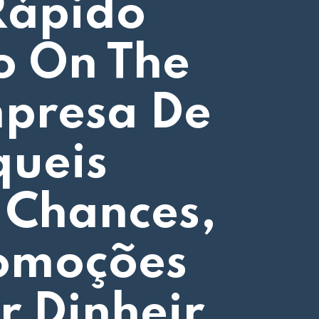
 Rápido
o On The
mpresa De
queis
 Chances,
omoções ️
r Dinheir