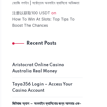
বেতজি লগইন | সর্বোত্তম অনলাইন ক্যাসিনো অভিজ্ঞতা
注册以获取100 USDT
on
How To Win At Slots: Top Tips To
Boost The Chances
Recent Posts
Aristocrat Online Casino
Australia Real Money
Taya356 Login – Access Your
Casino Account
জিটবাজ অ্যাপ – অনলাইন ক্যাসিনোর জন্য আপনার এক-