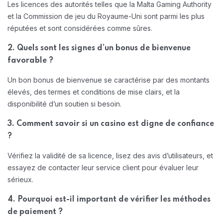
Les licences des autorités telles que la Malta Gaming Authority
et la Commission de jeu du Royaume-Uni sont parmi les plus
réputées et sont considérées comme sûres.
2. Quels sont les signes d’un bonus de bienvenue
favorable ?
Un bon bonus de bienvenue se caractérise par des montants
élevés, des termes et conditions de mise clairs, et la
disponibilité d’un soutien si besoin.
3. Comment savoir si un casino est digne de confiance
?
Vérifiez la validité de sa licence, lisez des avis d’utilisateurs, et
essayez de contacter leur service client pour évaluer leur
sérieux.
4. Pourquoi est-il important de vérifier les méthodes
de paiement ?