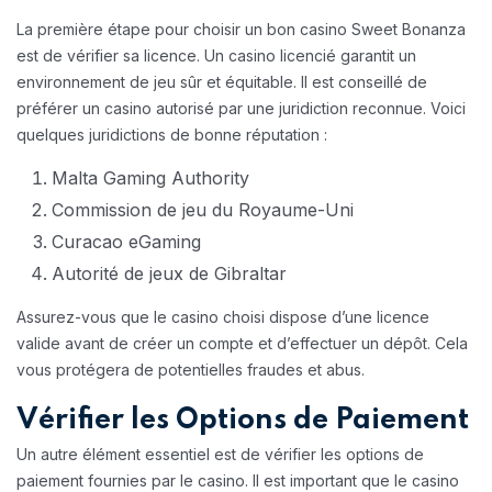
La première étape pour choisir un bon casino Sweet Bonanza
est de vérifier sa licence. Un casino licencié garantit un
environnement de jeu sûr et équitable. Il est conseillé de
préférer un casino autorisé par une juridiction reconnue. Voici
quelques juridictions de bonne réputation :
Malta Gaming Authority
Commission de jeu du Royaume-Uni
Curacao eGaming
Autorité de jeux de Gibraltar
Assurez-vous que le casino choisi dispose d’une licence
valide avant de créer un compte et d’effectuer un dépôt. Cela
vous protégera de potentielles fraudes et abus.
Vérifier les Options de Paiement
Un autre élément essentiel est de vérifier les options de
paiement fournies par le casino. Il est important que le casino