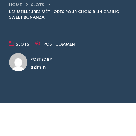
HOME
SLOTS
LES MEILLEURES MÉTHODES POUR CHOISIR UN CASINO
SWEET BONANZA
SLOTS
POST COMMENT
POSTED BY
admin