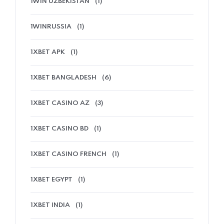
1WIN UZBEKISTAN
(1)
1WINRUSSIA
(1)
1XBET APK
(1)
1XBET BANGLADESH
(6)
1XBET CASINO AZ
(3)
1XBET CASINO BD
(1)
1XBET CASINO FRENCH
(1)
1XBET EGYPT
(1)
1XBET INDIA
(1)