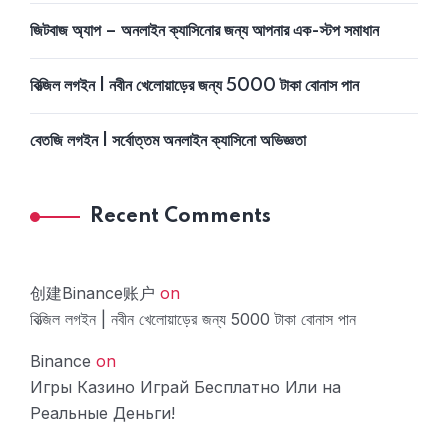
জিটবাজ অ্যাপ – অনলাইন ক্যাসিনোর জন্য আপনার এক-স্টপ সমাধান
বিত্‍জিল লগইন | নবীন খেলোয়াড়ের জন্য 5000 টাকা বোনাস পান
বেতজি লগইন | সর্বোত্তম অনলাইন ক্যাসিনো অভিজ্ঞতা
Recent Comments
创建Binance账户
on
বিত্‍জিল লগইন | নবীন খেলোয়াড়ের জন্য 5000 টাকা বোনাস পান
Binance
on
Игры Казино Играй Бесплатно Или на
Реальные Деньги!