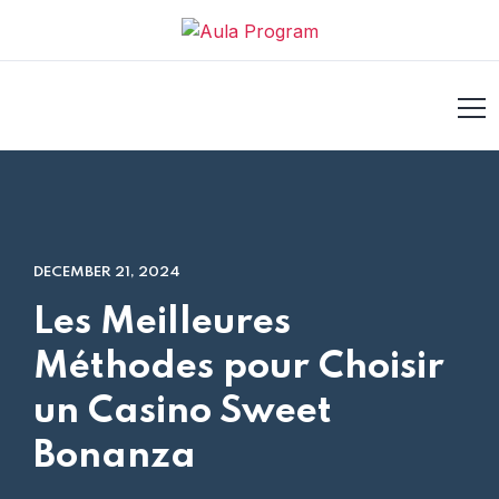
 forum
hacklink
film izle
hacklink
casino siteleri
Galabet
tara
DECEMBER 21, 2024
Les Meilleures
Méthodes pour Choisir
un Casino Sweet
Bonanza