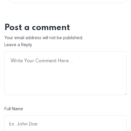
Post a comment
Your email address will not be published.
Leave a Reply
Full Name