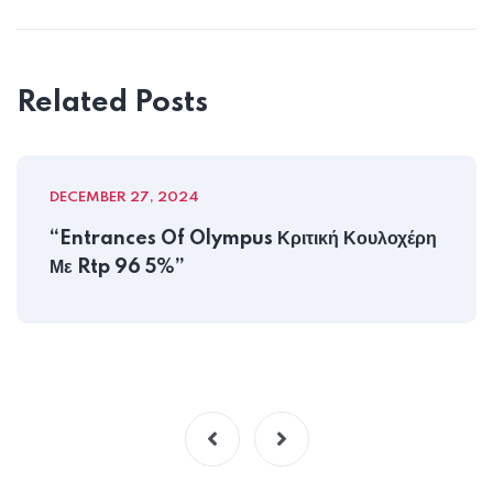
Related Posts
DECEMBER 27, 2024
“Entrances Of Olympus Κριτική Κουλοχέρη
Με Rtp 96 5%”