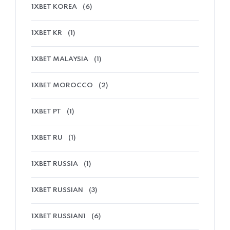
1XBET KOREA
(6)
1XBET KR
(1)
1XBET MALAYSIA
(1)
1XBET MOROCCO
(2)
1XBET PT
(1)
1XBET RU
(1)
1XBET RUSSIA
(1)
1XBET RUSSIAN
(3)
1XBET RUSSIAN1
(6)