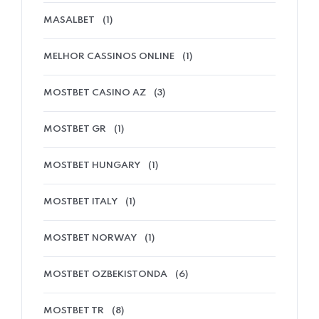
MASALBET
(1)
MELHOR CASSINOS ONLINE
(1)
MOSTBET CASINO AZ
(3)
MOSTBET GR
(1)
MOSTBET HUNGARY
(1)
MOSTBET ITALY
(1)
MOSTBET NORWAY
(1)
MOSTBET OZBEKISTONDA
(6)
MOSTBET TR
(8)