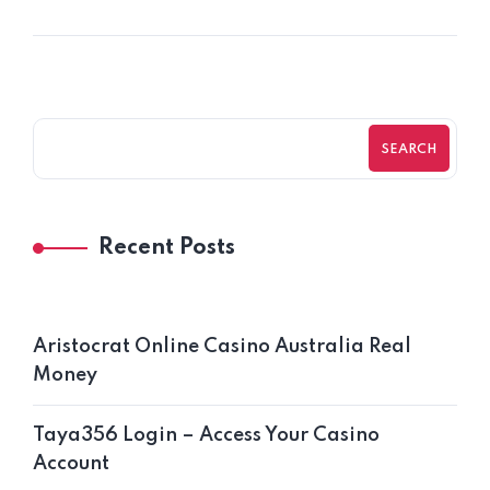
SEARCH
Recent Posts
Aristocrat Online Casino Australia Real
Money
Taya356 Login – Access Your Casino
Account