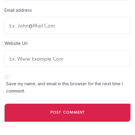
Email address
Website Url
Save my name, and email in this browser for the next time I
comment.