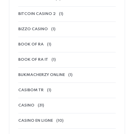
BITCOIN CASINO 2
(1)
BIZZO CASINO
(1)
BOOK OF RA
(1)
BOOK OF RA IT
(1)
BUKMACHERZY ONLINE
(1)
CASIBOM TR
(1)
CASINO
(31)
CASINO EN LIGNE
(10)