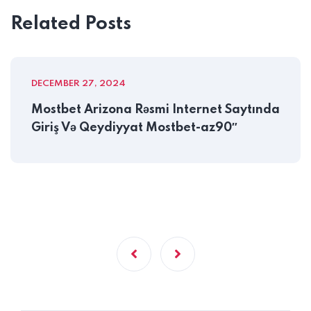
Related Posts
DECEMBER 27, 2024
Mostbet Arizona Rəsmi Internet Saytında
Giriş Və Qeydiyyat Mostbet-az90″