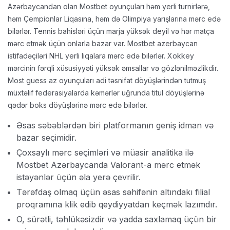
Azərbaycandan olan Mostbet oyunçuları həm yerli turnirlərə,
həm Çempionlar Liqasına, həm də Olimpiya yarışlarına mərc edə
bilərlər. Tennis bahisləri üçün marja yüksək deyil və hər matça
mərc etmək üçün onlarla bazar var. Mostbet azerbaycan
istifadəçiləri NHL yerli liqalara mərc edə bilərlər. Xokkey
mərcinin fərqli xüsusiyyəti yüksək əmsallar və gözlənilməzlikdir.
Most guess az oyunçuları adi təsnifat döyüşlərindən tutmuş
müxtəlif federasiyalarda kəmərlər uğrunda titul döyüşlərinə
qədər boks döyüşlərinə mərc edə bilərlər.
Əsas səbəblərdən biri platformanın geniş idman və
bazar seçimidir.
Çoxsaylı mərc seçimləri və müasir analitika ilə
Mostbet Azərbaycanda Valorant-a mərc etmək
istəyənlər üçün əla yerə çevrilir.
Tərəfdaş olmaq üçün əsas səhifənin altındakı filial
proqramına klik edib qeydiyyatdan keçmək lazımdır.
O, sürətli, təhlükəsizdir və yadda saxlamaq üçün bir