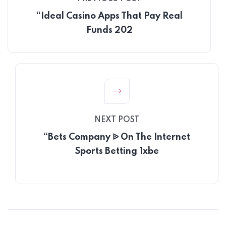
“Ideal Casino Apps That Pay Real
Funds 202
NEXT POST
“Bets Company ᐉ On The Internet
Sports Betting 1xbe