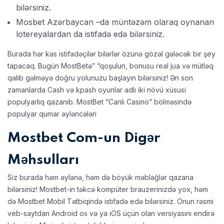
bilərsiniz.
Mosbet Azərbaycan –da müntəzəm olaraq oynanan
lotereyalardan da istifadə edə bilərsiniz.
Burada hər kəs istifadəçilər bilərlər özünə gözəl gələcək bir şey
tapacaq. Bugün MostBetə” “qoşulun, bonusu real jua və mütləq
qalib gəlməyə doğru yolunuzu başlayın bilərsiniz! Ən son
zamanlarda Cash və kраsh oyunlar adlı iki növü xüsusi
populyarlıq qazanıb. MostBet “Canlı Casino” bölməsində
populyar qumar əyləncələri
Mostbet Com-un Digər
Məhsulları
Siz burada həm əylənə, həm də böyük məbləğlər qazana
bilərsiniz! Mostbet-in təkcə kompüter brauzerinizdə yox, həm
də Mostbet Mobil Tətbiqində istifadə edə bilərsiniz. Onun rəsmi
veb-saytdan Android os və ya iOS üçün olan versiyasını endirə