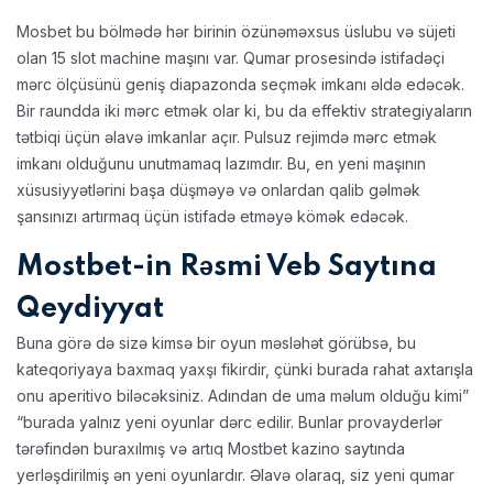
Mosbet bu bölmədə hər birinin özünəməxsus üslubu və süjeti
olan 15 slot machine maşını var. Qumar prosesində istifadəçi
mərc ölçüsünü geniş diapazonda seçmək imkanı əldə edəcək.
Bir raundda iki mərc etmək olar ki, bu da effektiv strategiyaların
tətbiqi üçün əlavə imkanlar açır. Pulsuz rejimdə mərc etmək
imkanı olduğunu unutmamaq lazımdır. Bu, en yeni maşının
xüsusiyyətlərini başa düşməyə və onlardan qalib gəlmək
şansınızı artırmaq üçün istifadə etməyə kömək edəcək.
Mostbet-in Rəsmi Veb Saytına
Qeydiyyat
Buna görə də sizə kimsə bir oyun məsləhət görübsə, bu
kateqoriyaya baxmaq yaxşı fikirdir, çünki burada rahat axtarışla
onu aperitivo biləcəksiniz. Adından de uma məlum olduğu kimi”
“burada yalnız yeni oyunlar dərc edilir. Bunlar provayderlər
tərəfindən buraxılmış və artıq Mostbet kazino saytında
yerləşdirilmiş ən yeni oyunlardır. Əlavə olaraq, siz yeni qumar