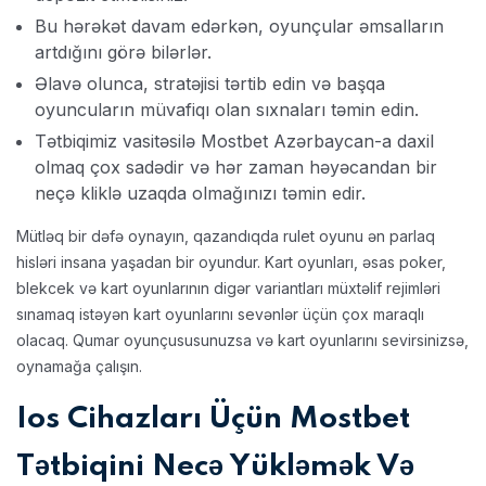
Bu hərəkət davam edərkən, oyunçular əmsalların
artdığını görə bilərlər.
Əlavə olunca, stratəjisi tərtib edin və başqa
oyuncuların müvafiqı olan sıxnaları təmin edin.
Tətbiqimiz vasitəsilə Mostbet Azərbaycan-a daxil
olmaq çox sadədir və hər zaman həyəcandan bir
neçə kliklə uzaqda olmağınızı təmin edir.
Mütləq bir dəfə oynayın, qazandıqda rulet oyunu ən parlaq
hisləri insana yaşadan bir oyundur. Kart oyunları, əsas poker,
blekcek və kart oyunlarının digər variantları müxtəlif rejimləri
sınamaq istəyən kart oyunlarını sevənlər üçün çox maraqlı
olacaq. Qumar oyunçususunuzsa və kart oyunlarını sevirsinizsə,
oynamağa çalışın.
Ios Cihazları Üçün Mostbet
Tətbiqini Necə Yükləmək Və