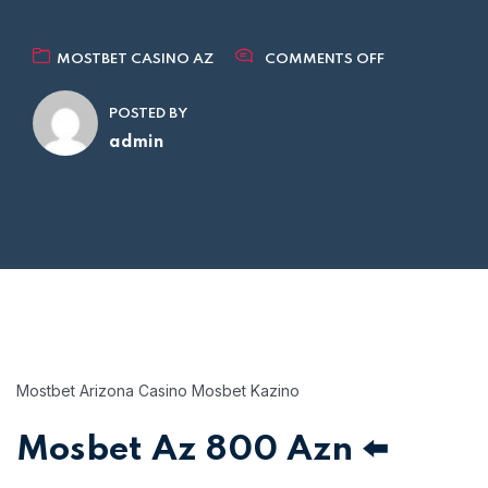
MOSTBET CASINO AZ
COMMENTS OFF
POSTED BY
admin
Mostbet Arizona Casino Mosbet Kazino
Mosbet Az 800 Azn ⬅️