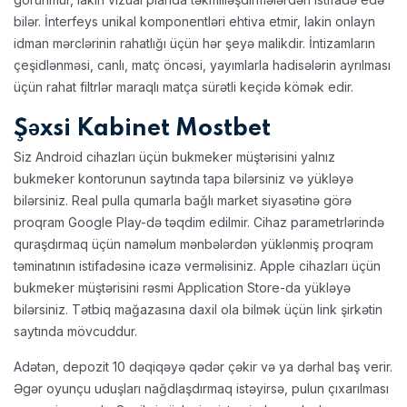
bilər. İnterfeys unikal komponentləri ehtiva etmir, lakin onlayn
idman mərclərinin rahatlığı üçün hər şeyə malikdir. İntizamların
çeşidlənməsi, canlı, matç öncəsi, yayımlarla hadisələrin ayrılması
üçün rahat filtrlər maraqlı matça sürətli keçidə kömək edir.
Şəxsi Kabinet Mostbet
Siz Android cihazları üçün bukmeker müştərisini yalnız
bukmeker kontorunun saytında tapa bilərsiniz və yükləyə
bilərsiniz. Real pulla qumarla bağlı market siyasətinə görə
proqram Google Play-də təqdim edilmir. Cihaz parametrlərində
quraşdırmaq üçün naməlum mənbələrdən yüklənmiş proqram
təminatının istifadəsinə icazə verməlisiniz. Apple cihazları üçün
bukmeker müştərisini rəsmi Application Store-da yükləyə
bilərsiniz. Tətbiq mağazasına daxil ola bilmək üçün link şirkətin
saytında mövcuddur.
Adətən, depozit 10 dəqiqəyə qədər çəkir və ya dərhal baş verir.
Əgər oyunçu uduşları nağdlaşdırmaq istəyirsə, pulun çıxarılması