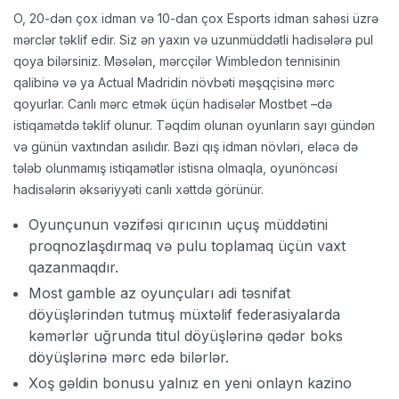
O, 20-dən çox idman və 10-dan çox Esports idman sahəsi üzrə
mərclər təklif edir. Siz ən yaxın və uzunmüddətli hadisələrə pul
qoya bilərsiniz. Məsələn, mərcçilər Wimbledon tennisinin
qalibinə və ya Actual Madridin növbəti məşqçisinə mərc
qoyurlar. Canlı mərc etmək üçün hadisələr Mostbet –də
istiqamətdə təklif olunur. Təqdim olunan oyunların sayı gündən
və günün vaxtından asılıdır. Bəzi qış idman növləri, eləcə də
tələb olunmamış istiqamətlər istisna olmaqla, oyunöncəsi
hadisələrin əksəriyyəti canlı xəttdə görünür.
Oyunçunun vəzifəsi qırıcının uçuş müddətini
proqnozlaşdırmaq və pulu toplamaq üçün vaxt
qazanmaqdır.
Most gamble az oyunçuları adi təsnifat
döyüşlərindən tutmuş müxtəlif federasiyalarda
kəmərlər uğrunda titul döyüşlərinə qədər boks
döyüşlərinə mərc edə bilərlər.
Xoş gəldin bonusu yalnız en yeni onlayn kazino