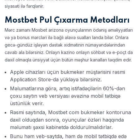
siyasəti ilə fərqlənir.
Mostbet Pul Çıxarma Metodları
Mərc zamanı Mosbet arizona oyunçularının ödəniş əməliyyatları
və ya bonus mərcləri ilə bağlı əlavə sualları landa bilər. Onlara
gecə-gündüz işləyən dəstək xidmətinin nümayəndələrindən
cavab ala bilərsiniz. Onlayn kazino onlayn söhbət və e-poçt da
daxil olmaqla ünsiyyət üçün bütün məşhur kanalları təqdim edir.
Apple cihazları üçün bukmeker müştərisini rəsmi
Application Store-da yükləyə bilərsiniz.
Məlumatlarına görə, artıq istifadəçilərin 60%-dən
çoxu saytın veb versiyası əvəzinə mobil tətbiqə
üstünlük verir.
Rəsmi saytında, Mostbet com bukmeker kontoruna
daxil olduqdan sonra, oyunçular özləri haqqında
məlumatı şəxsi kabinetdə doldurulmalıdırlar.
Bunu həm veb-saytda, həm də mobil tətbiqdə edə