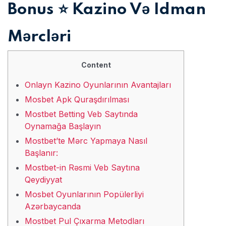
Bonus ⭐️ Kazino Və Idman
Mərcləri
Content
Onlayn Kazino Oyunlarının Avantajları
Mosbet Apk Quraşdırılması
Mostbet Betting Veb Saytında
Oynamağa Başlayın
Mostbet’te Mərc Yapmaya Nasıl
Başlanır:
Mostbet-in Rəsmi Veb Saytına
Qeydiyyat
Mosbet Oyunlarının Popülerliyi
Azərbaycanda
Mostbet Pul Çıxarma Metodları