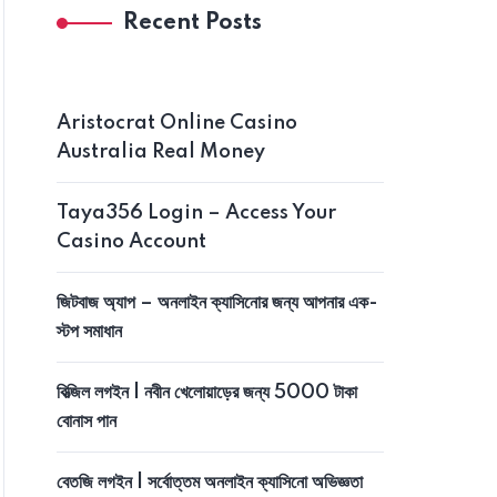
Recent Posts
Aristocrat Online Casino
Australia Real Money
Taya356 Login – Access Your
Casino Account
জিটবাজ অ্যাপ – অনলাইন ক্যাসিনোর জন্য আপনার এক-
স্টপ সমাধান
বিত্‍জিল লগইন | নবীন খেলোয়াড়ের জন্য 5000 টাকা
বোনাস পান
বেতজি লগইন | সর্বোত্তম অনলাইন ক্যাসিনো অভিজ্ঞতা