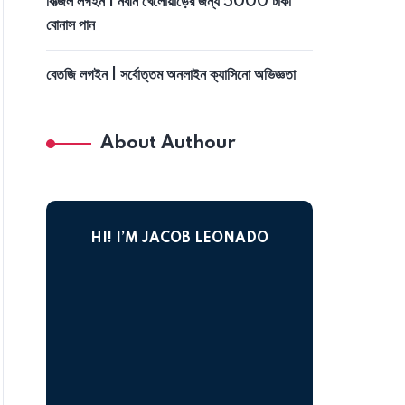
বিত্‍জিল লগইন | নবীন খেলোয়াড়ের জন্য 5000 টাকা
বোনাস পান
বেতজি লগইন | সর্বোত্তম অনলাইন ক্যাসিনো অভিজ্ঞতা
About Authour
HI! I’M JACOB LEONADO