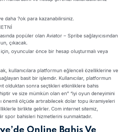
e daha ?ok para kazanabilirsiniz.
METNİ
asında popüler olan Aviator – Spribe sağlayıcısından
yun, çıkacak.
çin, oyuncular önce bir hesap oluşturmalı veya
k, kullanıcılara platformun eğlenceli özelliklerine ve
ağlayan basit bir işlemdir. Kullanıcılar, platformun
ıt olduktan sonra seçtikleri etkinliklere bahis
ahiptir ve size mümkün olan en” “iyi oyun deneyimini
ı önemli ölçüde artırabilecek dolar topu ikramiyeleri
klerle birlikte gelirler. Com internet sitemiz,
r spor bahisleri hizmetlerini sunmaktadır.
ye’de Online Bahis Ve