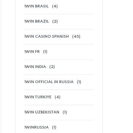
1WIN BRASIL
(4)
1WIN BRAZIL
(2)
1WIN CASINO SPANISH
(45)
1WIN FR
(1)
1WIN INDIA
(2)
1WIN OFFICIAL IN RUSSIA
(1)
1WIN TURKIYE
(4)
1WIN UZBEKISTAN
(1)
1WINRUSSIA
(1)