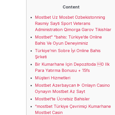
Content
Mostbet Uz Mosbet Ozbekistonning
Rasmiy Sayti Sport Veterans
Administration Qimorga Garov Tikishlar
Mostbet” “bahis: Türkiye’de Online
Bahis Ve Oyun Deneyiminiz
Türkiye’nin Sobre İyi Online Bahis
Şirketi
Bir Kumarhane Için Depozitoda 0 Ilk
Para Yatırma Bonusu + 15fs
Müşteri Hizmetleri
Mostbet Azerbaycan ᐈ Onlayn Casino
Oynayın Mostbet Az Sayt
Mostbet’te Ücretsiz Bahisler
“mostbet Türkiye Çevrimiçi Kumarhane
Mostbet Casin