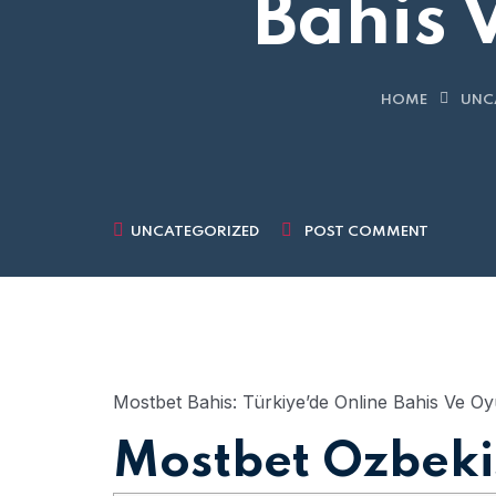
Bahis 
HOME
UNC
UNCATEGORIZED
POST COMMENT
Mostbet Bahis: Türkiye’de Online Bahis Ve O
Mostbet Ozbeki