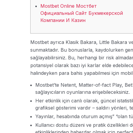
Mostbet Online Мостбет
Официальный Сайт Букмекерской
Компании И Казин
Mostbet ayrıca Klasik Bakara, Little Bakara ve 
sunmaktadır. Bu bonuslarla, kaydolurken genell
sağlayabilirsiniz. Bu, herhangi bir risk alm
potansiyel olarak bazı iyi karlar elde edebilec
halindeyken para bahis yapabilmesi için mobi
Mostbet’te Netent, Matter-of-fact Play, Bet
sağlayıcıların oyunlarına erişebileceksiniz.
Her etkinlik için canlı olarak, güncel istati
grafiksel gösterimi vardır – saldırı yönleri, 
Yayınlar, hesabında oturum açmış” “olan tüm 
Kullanıcı dostu düzeni ve pratik özellikleri 
etkinliklerinden haberdar olmak için perfect