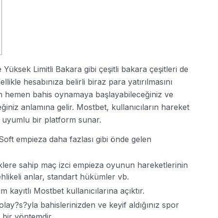
Yüksek Limitli Bakara gibi çeşitli bakara çeşitleri de
ikle hesabınıza belirli biraz para yatırılmasını
adan hemen bahis oynamaya başlayabileceğiniz ve
eğiniz anlamına gelir. Mostbet, kullanıcıların hareket
l uyumlu bir platform sunar.
Soft empieza daha fazlası gibi önde gelen
stiklere sahip maç izci empieza oyunun hareketlerinin
tehlikeli anlar, standart hükümler vb.
kayıtlı Mostbet kullanıcılarına açıktır.
dolay?s?yla bahislerinizden ve keyif aldığınız spor
 bir yöntemdir.