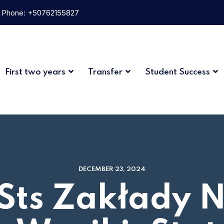
Phone: +50762155827
First two years
Transfer
Student Success
DECEMBER 23, 2024
Sts Zakłady Na