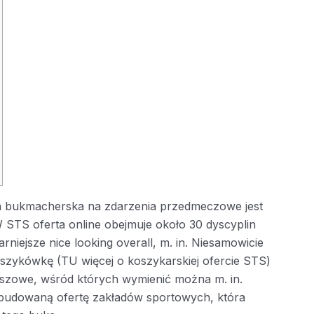
rta bukmacherska na zdarzenia przedmeczowe jest
STS oferta online obejmuje około 30 dyscyplin
niejsze nice looking overall, m. in. Niesamowicie
zykówkę (TU więcej o koszykarskiej ofercie STS)
j niszowe, wśród których wymienić można m. in.
budowaną ofertę zakładów sportowych, która