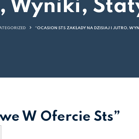
, Wyniki, Stat
ATEGORIZED
“OCASION STS ZAKŁADY NA DZISIAJ I JUTRO, WYN
we W Ofercie Sts”