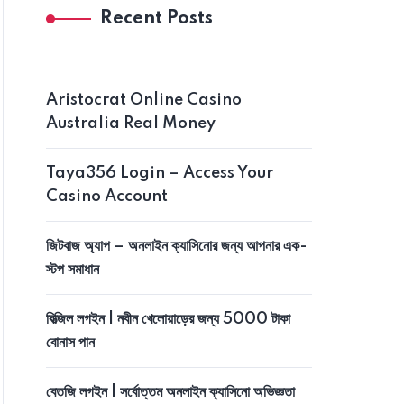
Recent Posts
Aristocrat Online Casino
Australia Real Money
Taya356 Login – Access Your
Casino Account
জিটবাজ অ্যাপ – অনলাইন ক্যাসিনোর জন্য আপনার এক-
স্টপ সমাধান
বিত্‍জিল লগইন | নবীন খেলোয়াড়ের জন্য 5000 টাকা
বোনাস পান
বেতজি লগইন | সর্বোত্তম অনলাইন ক্যাসিনো অভিজ্ঞতা