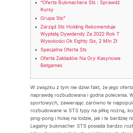
“Oferta Bukmachera Sts : Sprawdź
Kursy
Grupa Sts”
Zarząd Sts Holding Rekomenduje
Wypłatę Dywidendy Za 2022 Rok T
Wysokości Ok Eighty Six, 2 Mln Zł
Specjalna Oferta Sts
Oferta Zakładów Na Gry Kasynowe
Betgames
W związku z tym nie dziwi fakt, że jego ofe
naprawdę rozbudowana i godna polecenia. W 
sportowych, zawierając zarówno te najpopular
rozbudowane w STS typy na piłkę nożną, kos
ping-pong i hokej na lodzie, jak i te bardzie
Legalny bukmacher STS posiada bardzo roz