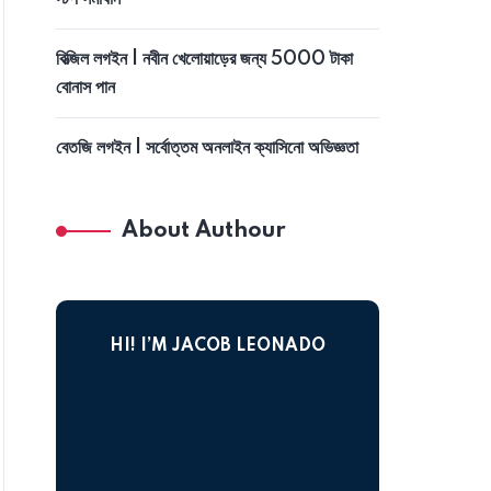
বিত্‍জিল লগইন | নবীন খেলোয়াড়ের জন্য 5000 টাকা
বোনাস পান
বেতজি লগইন | সর্বোত্তম অনলাইন ক্যাসিনো অভিজ্ঞতা
About Authour
HI! I’M JACOB LEONADO