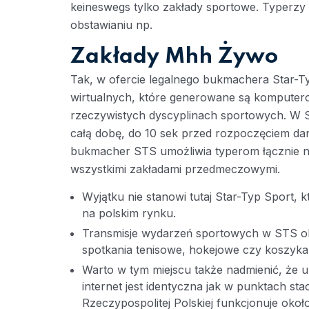
keineswegs tylko zakłady sportowe. Typerzy w
obstawianiu np.
Zakłady Mhh Żywo
Tak, w ofercie legalnego bukmachera Star-T
wirtualnych, które generowane są komputero
rzeczywistych dyscyplinach sportowych. W 
całą dobę, do 10 sek przed rozpoczęciem dane
bukmacher STS umożliwia typerom łącznie n
wszystkimi zakładami przedmeczowymi.
Wyjątku nie stanowi tutaj Star-Typ Sport,
na polskim rynku.
Transmisje wydarzeń sportowych w STS obe
spotkania tenisowe, hokejowe czy koszykar
Warto w tym miejscu także nadmienić, że
internet jest identyczna jak w punktach st
Rzeczypospolitej Polskiej funkcjonuje okoł