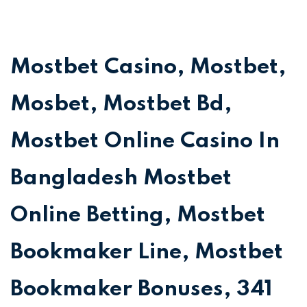
Mostbet Casino, Mostbet,
Mosbet, Mostbet Bd,
Mostbet Online Casino In
Bangladesh Mostbet
Online Betting, Mostbet
Bookmaker Line, Mostbet
Bookmaker Bonuses, 341