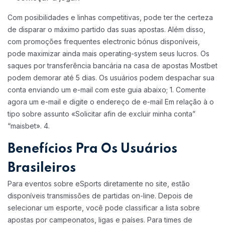
Com posibilidades e linhas competitivas, pode ter the certeza
de disparar o máximo partido das suas apostas. Além disso,
com promoções frequentes electronic bónus disponíveis,
pode maximizar ainda mais operating-system seus lucros. Os
saques por transferência bancária na casa de apostas Mostbet
podem demorar até 5 dias. Os usuários podem despachar sua
conta enviando um e-mail com este guia abaixo; 1. Comente
agora um e-mail e digite o endereço de e-mail Em relação à o
tipo sobre assunto «Solicitar afin de excluir minha conta”
“maisbet». 4.
Benefícios Pra Os Usuários
Brasileiros
Para eventos sobre eSports diretamente no site, estão
disponíveis transmissões de partidas on-line. Depois de
selecionar um esporte, você pode classificar a lista sobre
apostas por campeonatos, ligas e países. Para times de