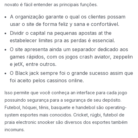
novato é fácil entender as principais funções.
A organização garante o qual os clientes possam
usar o site de forma feliz y sana e confortável.
Dividir o capital na pequenas apostas at the
estabelecer limites pra as perdas é essencial.
O site apresenta ainda um separador dedicado aos
games rápidos, com os jogos crash aviator, zeppelin
e jetX, entre outros.
O Black jack sempre foi o grande sucesso assim que
foi aceito pelos cassinos online.
Isso permite que você conheça an interface para cada jogo
possuindo segurança para a segurança de seu depósito.
Futebol, hóquei, tênis, basquete e handebol são operating-
system esportes mais conocidos. Cricket, rúgbi, futebol de
praia electronic snooker são diversos dos esportes também
incomuns.