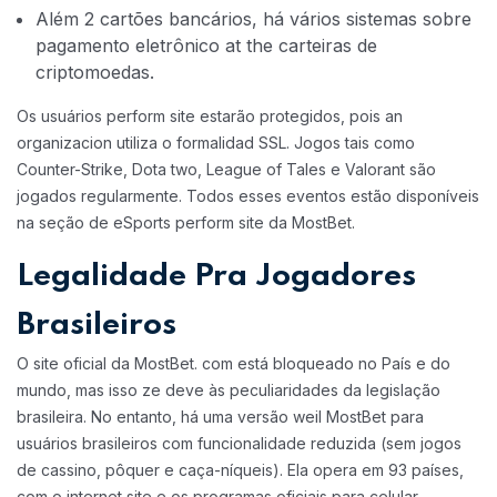
Além 2 cartões bancários, há vários sistemas sobre
pagamento eletrônico at the carteiras de
criptomoedas.
Os usuários perform site estarão protegidos, pois an
organizacion utiliza o formalidad SSL. Jogos tais como
Counter-Strike, Dota two, League of Tales e Valorant são
jogados regularmente. Todos esses eventos estão disponíveis
na seção de eSports perform site da MostBet.
Legalidade Pra Jogadores
Brasileiros
O site oficial da MostBet. com está bloqueado no País e do
mundo, mas isso ze deve às peculiaridades da legislação
brasileira. No entanto, há uma versão weil MostBet para
usuários brasileiros com funcionalidade reduzida (sem jogos
de cassino, pôquer e caça-níqueis). Ela opera em 93 países,
com o internet site e os programas oficiais para celular