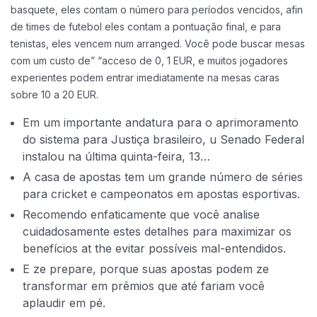
basquete, eles contam o número para períodos vencidos, afin
de times de futebol eles contam a pontuação final, e para
tenistas, eles vencem num arranged. Você pode buscar mesas
com um custo de” “acceso de 0, 1 EUR, e muitos jogadores
experientes podem entrar imediatamente na mesas caras
sobre 10 a 20 EUR.
Em um importante andatura para o aprimoramento
do sistema para Justiça brasileiro, u Senado Federal
instalou na última quinta-feira, 13…
A casa de apostas tem um grande número de séries
para cricket e campeonatos em apostas esportivas.
Recomendo enfaticamente que você analise
cuidadosamente estes detalhes para maximizar os
benefícios at the evitar possíveis mal-entendidos.
E ze prepare, porque suas apostas podem ze
transformar em prêmios que até fariam você
aplaudir em pé.