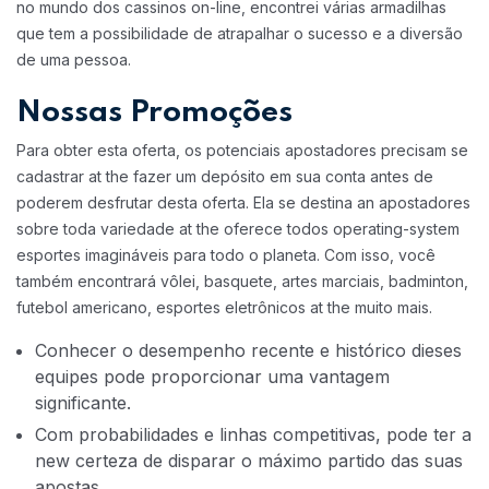
no mundo dos cassinos on-line, encontrei várias armadilhas
que tem a possibilidade de atrapalhar o sucesso e a diversão
de uma pessoa.
Nossas Promoções
Para obter esta oferta, os potenciais apostadores precisam se
cadastrar at the fazer um depósito em sua conta antes de
poderem desfrutar desta oferta. Ela se destina an apostadores
sobre toda variedade at the oferece todos operating-system
esportes imagináveis para todo o planeta. Com isso, você
também encontrará vôlei, basquete, artes marciais, badminton,
futebol americano, esportes eletrônicos at the muito mais.
Conhecer o desempenho recente e histórico dieses
equipes pode proporcionar uma vantagem
significante.
Com probabilidades e linhas competitivas, pode ter a
new certeza de disparar o máximo partido das suas
apostas.