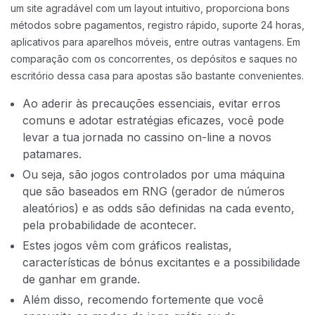
um site agradável com um layout intuitivo, proporciona bons
métodos sobre pagamentos, registro rápido, suporte 24 horas,
aplicativos para aparelhos móveis, entre outras vantagens. Em
comparação com os concorrentes, os depósitos e saques no
escritório dessa casa para apostas são bastante convenientes.
Ao aderir às precauções essenciais, evitar erros
comuns e adotar estratégias eficazes, você pode
levar a tua jornada no cassino on-line a novos
patamares.
Ou seja, são jogos controlados por uma máquina
que são baseados em RNG (gerador de números
aleatórios) e as odds são definidas na cada evento,
pela probabilidade de acontecer.
Estes jogos vêm com gráficos realistas,
características de bónus excitantes e a possibilidade
de ganhar em grande.
Além disso, recomendo fortemente que você