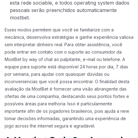
esta rede sociable, e todos operating system dados
pessoais serão preenchidos automaticamente
mostbet.
Esses modos permitem que você se familiarize com a
mecânica, desenvolva estratégias e ganhe experiência valiosa
sem interpretar dinheiro real. Para obter assistência, você
pode entrar em contato com o suporte ao consumidor da
MostBet by way of chat ao palpitante, e-mail ou telefone. A
equipe para suporte está disponível 24 horas por dia, 7 dias
por semana, para ajudar com quaisquer dúvidas ou
inconveniencias que você possa encontrar. O finalidad desta
avaliação da MostBet é fornecer uma visão abrangente das
ofertas de uma companhia, destacando seus pontos fortes e
possíveis áreas para melhoria. Isso é particularmente
importante afin de os jogadores brasileiros, pois ajuda a new
tomar decisões informadas, garantindo uma experiência de
jogo across the internet segura e agradável.