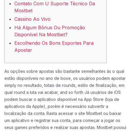
Contato Com U Suporte Técnico Da
Mostbet
Cassino Ao Vivo
Há Algum Bônus Ou Promoção
Disponível Na Mostbet?
Escolhendo Os Bons Esportes Para
Apostar
As opções sobre apostas são bastante semelhantes às o qual
estão disponíveis no ano de boxe, os usuários podem apostar
simply no resultado, totais de rounds, estilo de finalização, em
qual round a luta vai acabar, and so forth Já usuários de iOS
podem buscar o aplicativo disponível na App Store (loja de
aplicativos da Apple), porém é necessário subvertir a
localização da conta. Basta acessar o site Mostbet ou baixar
um aplicativo e registrar sua conta, para começar a jogar os
seus games preferidos e realizar suas apostas. Mostbet possui