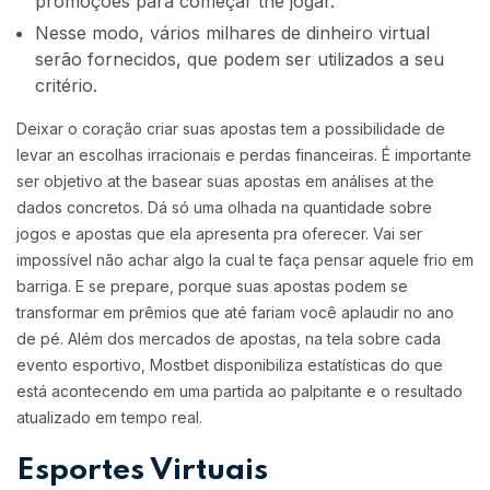
promoções para começar the jogar.
Nesse modo, vários milhares de dinheiro virtual
serão fornecidos, que podem ser utilizados a seu
critério.
Deixar o coração criar suas apostas tem a possibilidade de
levar an escolhas irracionais e perdas financeiras. É importante
ser objetivo at the basear suas apostas em análises at the
dados concretos. Dá só uma olhada na quantidade sobre
jogos e apostas que ela apresenta pra oferecer. Vai ser
impossível não achar algo la cual te faça pensar aquele frio em
barriga. E se prepare, porque suas apostas podem se
transformar em prêmios que até fariam você aplaudir no ano
de pé. Além dos mercados de apostas, na tela sobre cada
evento esportivo, Mostbet disponibiliza estatísticas do que
está acontecendo em uma partida ao palpitante e o resultado
atualizado em tempo real.
Esportes Virtuais