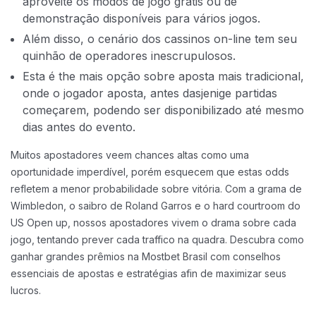
aproveite os modos de jogo grátis ou de
demonstração disponíveis para vários jogos.
Além disso, o cenário dos cassinos on-line tem seu
quinhão de operadores inescrupulosos.
Esta é the mais opção sobre aposta mais tradicional,
onde o jogador aposta, antes dasjenige partidas
começarem, podendo ser disponibilizado até mesmo
dias antes do evento.
Muitos apostadores veem chances altas como uma
oportunidade imperdível, porém esquecem que estas odds
refletem a menor probabilidade sobre vitória. Com a grama de
Wimbledon, o saibro de Roland Garros e o hard courtroom do
US Open up, nossos apostadores vivem o drama sobre cada
jogo, tentando prever cada traffico na quadra. Descubra como
ganhar grandes prêmios na Mostbet Brasil com conselhos
essenciais de apostas e estratégias afin de maximizar seus
lucros.