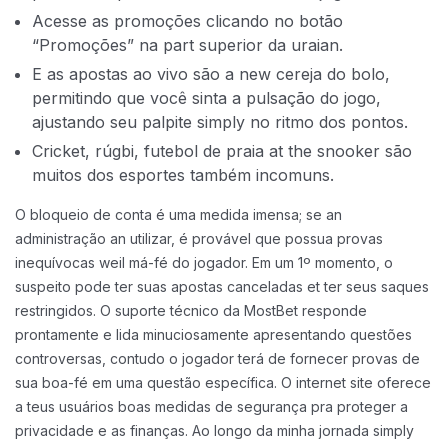
Acesse as promoções clicando no botão
“Promoções” na part superior da uraian.
E as apostas ao vivo são a new cereja do bolo,
permitindo que você sinta a pulsação do jogo,
ajustando seu palpite simply no ritmo dos pontos.
Cricket, rúgbi, futebol de praia at the snooker são
muitos dos esportes também incomuns.
O bloqueio de conta é uma medida imensa; se an
administração an utilizar, é provável que possua provas
inequívocas weil má-fé do jogador. Em um 1º momento, o
suspeito pode ter suas apostas canceladas et ter seus saques
restringidos. O suporte técnico da MostBet responde
prontamente e lida minuciosamente apresentando questões
controversas, contudo o jogador terá de fornecer provas de
sua boa-fé em uma questão específica. O internet site oferece
a teus usuários boas medidas de segurança pra proteger a
privacidade e as finanças. Ao longo da minha jornada simply