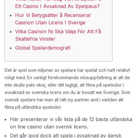
Ett Casino I Avsaknad Av Spelpaus?
Hur Vi Betygsätter å Recenserar
Casinon Utan Licens I Sverige
Vilka Casinon Ni Ska Välja För Att Få
Skattefria Vinster
Global Spelardemografi
Det är spel som miljoner av spelare har spelat och haft relativt
roligt med. En vanligt förekommande missuppfattning är att de
inte skulle palo okej, eller ditt lagligt, att filma på spelsidor i
avsaknad av svenska licens om du är bosatt we Sverige. Som
svensk spelare har man all rätt my partner and i världen att
filma på utländska spelsidor.
Här presenterar vi vår lista på de 12 bästa utländska
on line casino utan svensk licens.
Det går ipod dock att spela i avsaknad av dansk