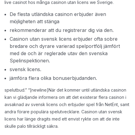
live casinot hos många casinon utan licens we Sverige.
De flesta utländska casinon erbjuder även
möjligheten att stänga
rekommenderar att du registrerar dig via den.
Casinon utan svensk licens erbjuder ofta sobre
bredare och dyrare varierad spelportfölj jämfört
med de och är reglerade utav den svenska
Spelinspektionen.
svensk licens.
jämföra flera olika bonuserbjudanden.
spelutbud.” “[newline]När det kommer until utländska casinon
kan vi glädjande informera om att det existerar flera casinon i
avsaknad av svensk licens och erbjuder spel från NetEnt, samt
andra förare populära spelutvecklare. Casinon utan svensk
licens har länge dragits med ett envist rykte om att de inte
skulle palo tillräckligt säkra.