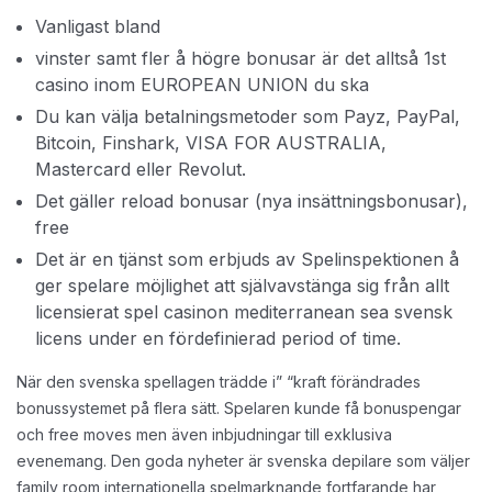
Vanligast bland
vinster samt fler å högre bonusar är det alltså 1st
casino inom EUROPEAN UNION du ska
Du kan välja betalningsmetoder som Payz, PayPal,
Bitcoin, Finshark, VISA FOR AUSTRALIA,
Mastercard eller Revolut.
Det gäller reload bonusar (nya insättningsbonusar),
free
Det är en tjänst som erbjuds av Spelinspektionen å
ger spelare möjlighet att självavstänga sig från allt
licensierat spel casinon mediterranean sea svensk
licens under en fördefinierad period of time.
När den svenska spellagen trädde i” “kraft förändrades
bonussystemet på flera sätt. Spelaren kunde få bonuspengar
och free moves men även inbjudningar till exklusiva
evenemang. Den goda nyheter är svenska depilare som väljer
family room internationella spelmarknande fortfarande har