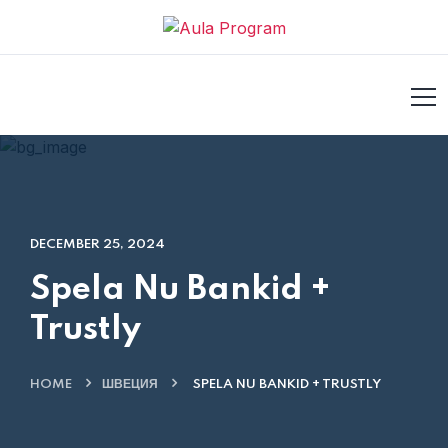
um
hacklink
film izle
hacklink
casino siteleri
Galabet
porno iz
DECEMBER 25, 2024
Spela Nu Bankid +
Trustly
HOME
ШВЕЦИЯ
SPELA NU BANKID + TRUSTLY