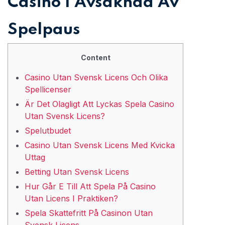
Casino I Avsaknad Av
Spelpaus
Content
Casino Utan Svensk Licens Och Olika
Spellicenser
Är Det Olagligt Att Lyckas Spela Casino
Utan Svensk Licens?
Spelutbudet
Casino Utan Svensk Licens Med Kvicka
Uttag
Betting Utan Svensk Licens
Hur Går E Till Att Spela På Casino
Utan Licens I Praktiken?
Spela Skattefritt På Casinon Utan
Svensk Licens