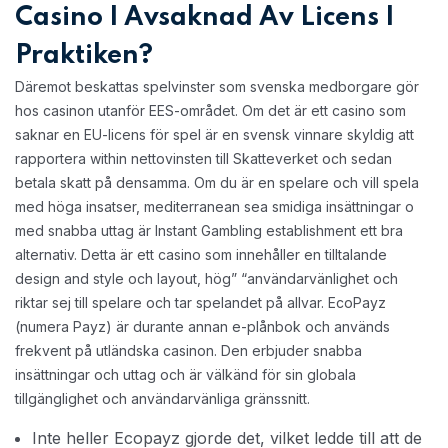
Casino I Avsaknad Av Licens I
Praktiken?
Däremot beskattas spelvinster som svenska medborgare gör
hos casinon utanför EES-området. Om det är ett casino som
saknar en EU-licens för spel är en svensk vinnare skyldig att
rapportera within nettovinsten till Skatteverket och sedan
betala skatt på densamma. Om du är en spelare och vill spela
med höga insatser, mediterranean sea smidiga insättningar o
med snabba uttag är Instant Gambling establishment ett bra
alternativ. Detta är ett casino som innehåller en tilltalande
design and style och layout, hög” “användarvänlighet och
riktar sej till spelare och tar spelandet på allvar. EcoPayz
(numera Payz) är durante annan e-plånbok och används
frekvent på utländska casinon. Den erbjuder snabba
insättningar och uttag och är välkänd för sin globala
tillgänglighet och användarvänliga gränssnitt.
Inte heller Ecopayz gjorde det, vilket ledde till att de