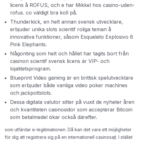
licens å ROFUS, och e har Mikkel hos casino-uden-
rofus. co väldigt bra koll på.
Thunderkick, en helt annan svensk utvecklare,
erbjuder unika slots scientif roliga teman å
innovativa funktioner, såsom Esqueleto Explosivo 6
Pink Elephants.
Någonting som helt och hållet har tagits bort från
casinon scientif svensk licens är VIP- och
lojalitetsprogram.
Blueprint Video gaming är en brittisk spelutvecklare
som erbjuder både vanliga video poker machines
och jackpottslots.
Dessa digitala valutor sitter på vuxit de nyheter åren
och kvantiteten casinosidor som accepterar Bitcoin
som betalmedel ökar också därefter.
som utfärdar e-legitimationen. Då kan det vara ett möjligheter
för dig att registrera sig på en internationell casinosajt. I stället