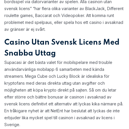
bordsspel via datorvarianter av spelen. Alla casinon utan
svensk licens” “har flera olika varianter av BlackJack, Different
roulette games, Baccarat och Videopoker. Att komma runt
problemet med spelpaus, eller spela hos ett casino i avsaknad
av gränser är ej svårt.
Casino Utan Svensk Licens Med
Snabba Uttag
Supacasi är det bästa valet för mobilspelare med trouble
användarvänliga mobilapp 6 samarbeten med kända
streamers. Mega Cube och Lucky Block är idealiska för
kryptofans med deras direkta uttag utan avgifter och
möjligheten att köpa krypto direkt på sajten. Så om du letar
efter större och bättre bonusar är casinon i avsaknad av
svensk licens definitivt ett alternativ att lyckas kika närmare på.
En tråkigare nyhet är att NetEnt har beslutat att lyckas de inte
erbjuder lika mycket spel till casinon i avsaknad av licens i
Sverige.