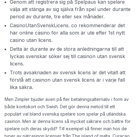
Genom att registrera sig på Spelpaus kan spelare
välja att stänga av sig själva från spel under durante
period av durante, tre eller sex månader.
CasinoUtanSvenskLicens. co rekommenderar det
här online casino för alla som är ute efter 1st nytt
casino utan licens.
Detta är durante av de stora anledningarna till att
lyckas svenskar söker sej till casinon utan svensk
licens.
Trots avsaknaden av svensk licens är det vitalt att
förstå att casinon utan svensk licens är i varje fall
lika säkra.
Men Zimpler bjuder även på fler betalningsalternativ i form av
både kontokort och Swish. Det gör denna metod till ett
populärt val bland svenska spelare som spelar på utländska
casinon. Men är denna licens så mycket säkrare och bättre för
spelare och deras skydd? Till exempel så finner man hos de
typer av nätcasinon licenser från The island of malta, Curacao,