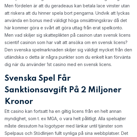
Men fördelen är att du geradeaus kan betala lace vinster utan
att riskera att du hinner spela bort pengarna. Undvik att lyckas
använda en bonus med väldigt höga omsättningskrav då det
här kommer göra e svårt att göra uttag från erat spelkonto.
Men vad skiljer sig skatteplikten på casinon utan svensk licens
scientif casinon som har valt att ansöka om en svensk licens?
Den svenska spelmarknaden skiljer sig väldigt mycket från den
utländska o detta är några punkter som du enkelt kan förvänta
dig när du använder 1st casino med en svensk licens.
Svenska Spel Får
Sanktionsavgift På 2 Miljoner
Kronor
Ett casino kan fortsatt ha en giltig licens från en helt annan
myndighet, som t. ex MGA, o vara helt pålitligt. Alla spelsajter
måste dessutom ha logotyper med länkar until tjänster som
Spelpaus och Stödlinjen fullt synliga på sina webbplatser. Det