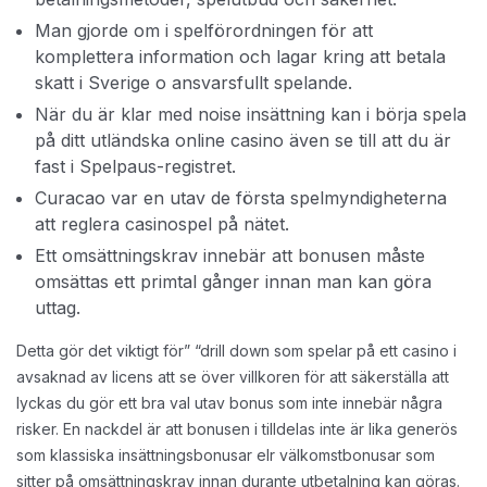
Man gjorde om i spelförordningen för att
komplettera information och lagar kring att betala
skatt i Sverige o ansvarsfullt spelande.
När du är klar med noise insättning kan i börja spela
på ditt utländska online casino även se till att du är
fast i Spelpaus-registret.
Curacao var en utav de första spelmyndigheterna
att reglera casinospel på nätet.
Ett omsättningskrav innebär att bonusen måste
omsättas ett primtal gånger innan man kan göra
uttag.
Detta gör det viktigt för” “drill down som spelar på ett casino i
avsaknad av licens att se över villkoren för att säkerställa att
lyckas du gör ett bra val utav bonus som inte innebär några
risker. En nackdel är att bonusen i tilldelas inte är lika generös
som klassiska insättningsbonusar elr välkomstbonusar som
sitter på omsättningskrav innan durante utbetalning kan göras.