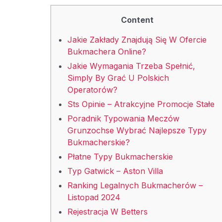
Content
Jakie Zakłady Znajdują Się W Ofercie
Bukmachera Online?
Jakie Wymagania Trzeba Spełnić,
Simply By Grać U Polskich
Operatorów?
Sts Opinie – Atrakcyjne Promocje Stałe
Poradnik Typowania Meczów
Grunzochse Wybrać Najlepsze Typy
Bukmacherskie?
Płatne Typy Bukmacherskie
Typ Gatwick – Aston Villa
Ranking Legalnych Bukmacherów –
Listopad 2024
Rejestracja W Betters