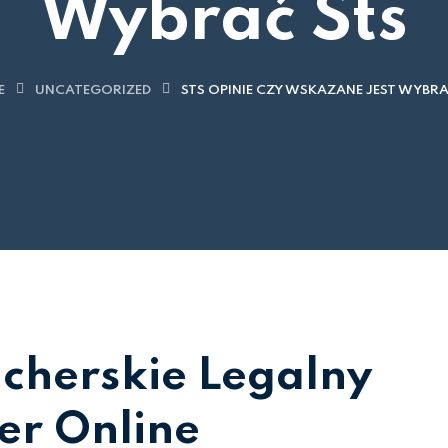
Wybrać Sts
E
UNCATEGORIZED
STS OPINIE ️CZY WSKAZANE JEST WYBRA
cherskie Legalny
er Online