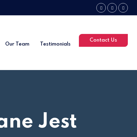
Contact Us
Our Team
Testimonials
ane Jest