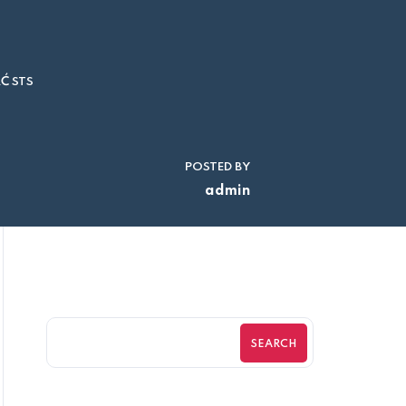
Ć STS
POSTED BY
admin
SEARCH