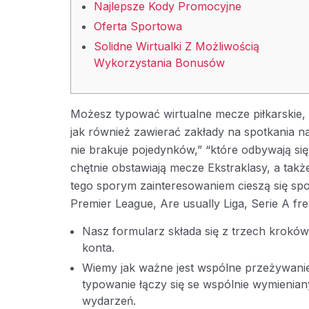
Najlepsze Kody Promocyjne
Oferta Sportowa
Solidne Wirtualki Z Możliwością
Wykorzystania Bonusów
Możesz typować wirtualne mecze piłkarskie,
jak również zawierać zakłady na spotkania 
nie brakuje pojedynków,” “które odbywają się
chętnie obstawiają mecze Ekstraklasy, a także
tego sporym zainteresowaniem cieszą się spot
Premier League, Are usually Liga, Serie A fre
Nasz formularz składa się z trzech krokó
konta.
Wiemy jak ważne jest wspólne przeżywanie
typowanie łączy się se wspólnie wymienian
wydarzeń.