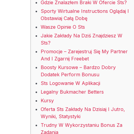
Gdzie Znalazłem Braki W Ofercie Sts?
Sporty Wirtualne Instructions Oglądaj I
Obstawiaj Całą Dobę
Wasze Opinie O Sts
Jakie Zakłady Na Dziś Znajdziesz W
Sts?
Promocje – Zarejestruj Się My Partner
And I Zgarnij Freebet
Boosty Kursowe – Bardzo Dobry
Dodatek Perform Bonusu
Sts Logowanie W Aplikacji
Legalny Bukmacher Betters
Kursy
Oferta Sts Zakłady Na Dzisiaj I Jutro,
Wyniki, Statystyki
Trudny W Wykorzystaniu Bonus Za
Zadania