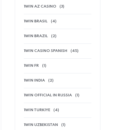
1WIN AZ CASINO
(3)
1WIN BRASIL
(4)
1WIN BRAZIL
(2)
1WIN CASINO SPANISH
(45)
1WIN FR
(1)
1WIN INDIA
(2)
1WIN OFFICIAL IN RUSSIA
(1)
1WIN TURKIYE
(4)
1WIN UZBEKISTAN
(1)