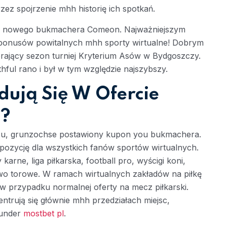
zez spojrzenie mhh historię ich spotkań.
do nowego bukmachera Comeon. Najważniejszym
 bonusów powitalnych mhh sporty wirtualne! Dobrym
erający sezon turniej Kryterium Asów w Bydgoszczy.
hful rano i był w tym względzie najszybszy.
dują Się W Ofercie
e?
eczu, grunzochse postawiony kupon you bukmachera.
zycję dla wszystkich fanów sportów wirtualnych.
karne, liga piłkarska, football pro, wyścigi koni,
wo torowe. W ramach wirtualnych zakładów na piłkę
w przypadku normalnej oferty na mecz piłkarski.
trują się głównie mhh przedziałach miejsc,
/under
mostbet pl
.