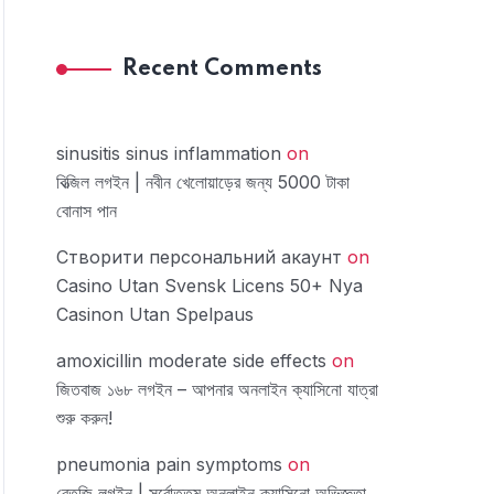
Recent Comments
sinusitis sinus inflammation
on
বিত্‍জিল লগইন | নবীন খেলোয়াড়ের জন্য 5000 টাকা
বোনাস পান
Створити персональний акаунт
on
Casino Utan Svensk Licens 50+ Nya
Casinon Utan Spelpaus ️
amoxicillin moderate side effects
on
জিতবাজ ১৬৮ লগইন – আপনার অনলাইন ক্যাসিনো যাত্রা
শুরু করুন!
pneumonia pain symptoms
on
বেতজি লগইন | সর্বোত্তম অনলাইন ক্যাসিনো অভিজ্ঞতা