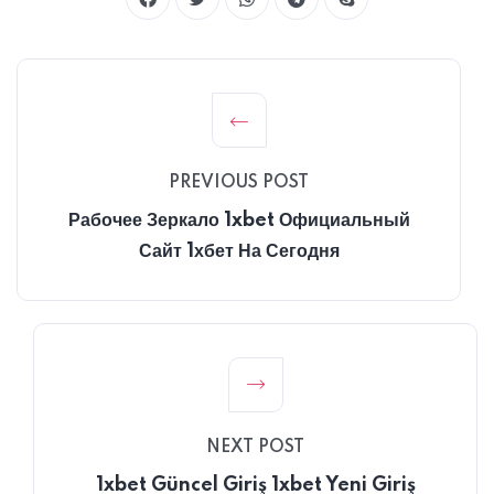
PREVIOUS POST
Рабочее Зеркало 1xbet Официальный
Сайт 1хбет На Сегодня
NEXT POST
1xbet Güncel Giriş 1xbet Yeni Giriş