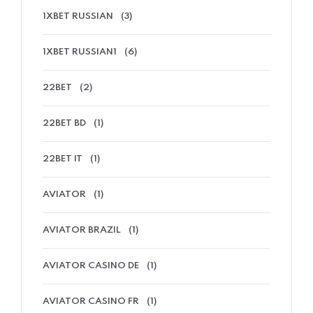
1XBET RUSSIAN
(3)
1XBET RUSSIAN1
(6)
22BET
(2)
22BET BD
(1)
22BET IT
(1)
AVIATOR
(1)
AVIATOR BRAZIL
(1)
AVIATOR CASINO DE
(1)
AVIATOR CASINO FR
(1)