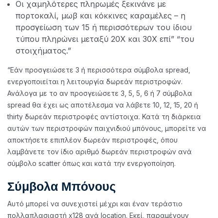
Οι χαμηλότερες πληρωμές ξεκινάνε με
πορτοκαλί, μωβ και κόκκινες καραμέλες – η
προσγείωση των 15 ή περισσότερων του ίδιου
τύπου πληρώνει μεταξύ 20Χ και 30Χ επί” “του
στοιχήματος.”
“Εάν προσγειώσετε 3 ή περισσότερα σύμβολα spread,
ενεργοποιείται η λειτουργία δωρεάν περιστροφών.
Ανάλογα με το αν προσγειώσετε 3, 5, 5, 6 ή 7 σύμβολα
spread θα έχει ως αποτέλεσμα να λάβετε 10, 12, 15, 20 ή
thirty δωρεάν περιστροφές αντίστοιχα. Κατά τη διάρκεια
αυτών των περιστροφών παιχνιδιού μπόνους, μπορείτε να
αποκτήσετε επιπλέον δωρεάν περιστροφές, όπου
λαμβάνετε τον ίδιο αριθμό δωρεάν περιστροφών ανά
σύμβολο scatter όπως και κατά την ενεργοποίηση.
Σύμβολα Μπόνους
Αυτό μπορεί να συνεχιστεί μέχρι και έναν τεράστιο
πολλαπλασιαστή x128 ανά location. Εκεί, παραμένουν