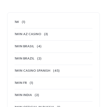
1W
(1)
1WIN AZ CASINO
(3)
1WIN BRASIL
(4)
1WIN BRAZIL
(2)
1WIN CASINO SPANISH
(45)
1WIN FR
(1)
1WIN INDIA
(2)