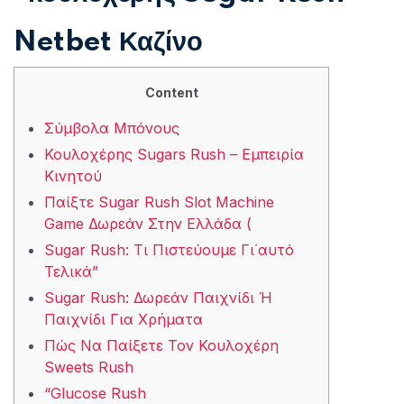
Netbet Καζίνο
Content
Σύμβολα Μπόνους
Κουλοχέρης Sugars Rush – Εμπειρία
Κινητού
Παίξτε Sugar Rush Slot Machine
Game Δωρεάν Στην Ελλάδα (
Sugar Rush: Τι Πιστεύουμε Γι΄αυτό
Τελικά”
Sugar Rush: Δωρεάν Παιχνίδι Ή
Παιχνίδι Για Χρήματα
Πώς Να Παίξετε Τον Κουλοχέρη
Sweets Rush
“Glucose Rush