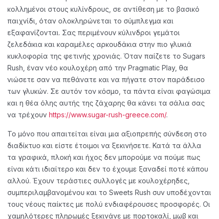
κολλημένοι στους κυλίνδρους, σε αντίθεση με το βασικό
παιχνίδι, όταν ολοκληρώνεται το σύμπλεγμα και
εξαφανίζονται. Σας περιμένουν κύλινδροι γεμάτοι
ζελεδάκια και καραμέλες αρκουδάκια στην πιο γλυκιά
κυκλοφορία της φετινής χρονιάς. Όταν παίζετε το Sugars
Rush, έναν νέο κουλοχέρη από την Pragmatic Play, θα
νιώσετε σαν να πεθάνατε και να πήγατε στον παράδεισο
των γλυκών. Σε αυτόν τον κόσμο, τα πάντα είναι φαγώσιμα
και η θέα όλης αυτής της ζάχαρης θα κάνει τα σάλια σας
να τρέχουν
https://www.sugar-rush-greece.com/
.
Το μόνο που απαιτείται είναι μια αξιοπρεπής σύνδεση στο
διαδίκτυο και είστε έτοιμοι να ξεκινήσετε. Κατά τα άλλα
τα γραφικά, πλοκή και ήχος δεν μπορούμε να πούμε πως
είναι κάτι ιδιαίτερο και δεν το έχουμε ξαναδεί ποτέ κάπου
αλλού. Έχουν τεράστιες συλλογές με κουλοχέρηδες,
συμπεριλαμβανομένου και το Sweets Rush συν υποδέχονται
τους νέους παίκτες με πολύ ενδιαφέρουσες προσφορές. Οι
χαμηλότερες πληρωμές ξεκινάνε με πορτοκαλί, μωβ και