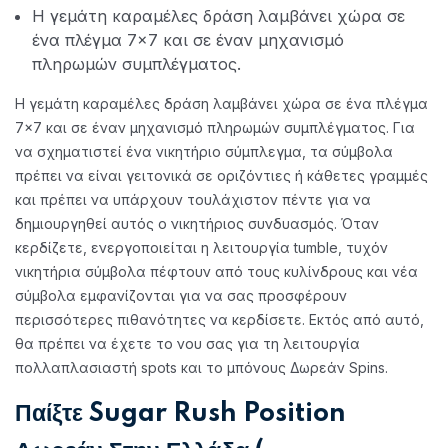
Η γεμάτη καραμέλες δράση λαμβάνει χώρα σε
ένα πλέγμα 7×7 και σε έναν μηχανισμό
πληρωμών συμπλέγματος.
Η γεμάτη καραμέλες δράση λαμβάνει χώρα σε ένα πλέγμα
7×7 και σε έναν μηχανισμό πληρωμών συμπλέγματος. Για
να σχηματιστεί ένα νικητήριο σύμπλεγμα, τα σύμβολα
πρέπει να είναι γειτονικά σε οριζόντιες ή κάθετες γραμμές
και πρέπει να υπάρχουν τουλάχιστον πέντε για να
δημιουργηθεί αυτός ο νικητήριος συνδυασμός. Όταν
κερδίζετε, ενεργοποιείται η λειτουργία tumble, τυχόν
νικητήρια σύμβολα πέφτουν από τους κυλίνδρους και νέα
σύμβολα εμφανίζονται για να σας προσφέρουν
περισσότερες πιθανότητες να κερδίσετε. Εκτός από αυτό,
θα πρέπει να έχετε το νου σας για τη λειτουργία
πολλαπλασιαστή spots και το μπόνους Δωρεάν Spins.
Παίξτε Sugar Rush Position