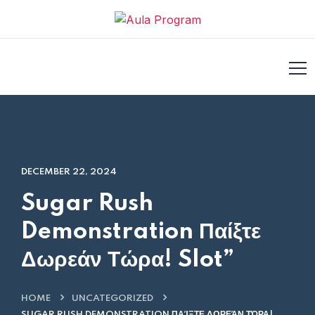
oliganbet
antalya escort
jojobet
DECEMBER 22, 2024
Sugar Rush
Demonstration Παίξτε
Δωρεάν Τώρα! Slot”
HOME
UNCATEGORIZED
SUGAR RUSH DEMONSTRATION ΠΑΊΞΤΕ ΔΩΡΕΆΝ ΤΏΡΑ!