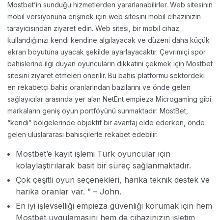
Mostbet’in sunduğu hizmetlerden yararlanabilirler. Web sitesinin
mobil versiyonuna erişmek için web sitesini mobil cihazınızın
tarayıcısından ziyaret edin. Web sitesi, bir mobil cihaz
kullandığınızı kendi kendine algılayacak ve düzeni daha küçük
ekran boyutuna uyacak şekilde ayarlayacaktır. Çevrimiçi spor
bahislerine ilgi duyan oyuncuların dikkatini çekmek için Mostbet
sitesini ziyaret etmeleri önerilir. Bu bahis platformu sektördeki
en rekabetçi bahis oranlarından bazılarını ve önde gelen
sağlayıcılar arasında yer alan NetEnt empieza Microgaming gibi
markaların geniş oyun portföyünü sunmaktadır. MostBet,
“kendi” bölgelerinde objektif bir avantaj elde ederken, önde
gelen uluslararası bahisçilerle rekabet edebilir.
Mostbet’e kayıt işlemi Türk oyuncular için
kolaylaştırılarak basit bir süreç sağlanmaktadır.
Çok çeşitli oyun seçenekleri, harika teknik destek ve
harika oranlar var. ” – John.
En iyi işlevselliği empieza güvenliği korumak için hem
Mostbet uygulamasını hem de cihazınızın işletim