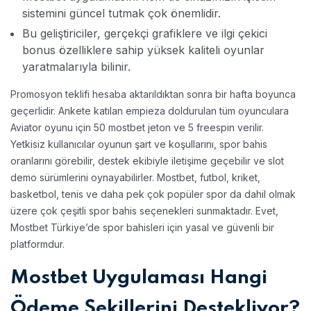
sistemini güncel tutmak çok önemlidir.
Bu geliştiriciler, gerçekçi grafiklere ve ilgi çekici
bonus özelliklere sahip yüksek kaliteli oyunlar
yaratmalarıyla bilinir.
Promosyon teklifi hesaba aktarıldıktan sonra bir hafta boyunca
geçerlidir. Ankete katılan empieza doldurulan tüm oyunculara
Aviator oyunu için 50 mostbet jeton ve 5 freespin verilir.
Yetkisiz kullanıcılar oyunun şart ve koşullarını, spor bahis
oranlarını görebilir, destek ekibiyle iletişime geçebilir ve slot
demo sürümlerini oynayabilirler. Mostbet, futbol, kriket,
basketbol, tenis ve daha pek çok popüler spor da dahil olmak
üzere çok çeşitli spor bahis seçenekleri sunmaktadır. Evet,
Mostbet Türkiye’de spor bahisleri için yasal ve güvenli bir
platformdur.
Mostbet Uygulaması Hangi
Ödeme Şekillerini Destekliyor?