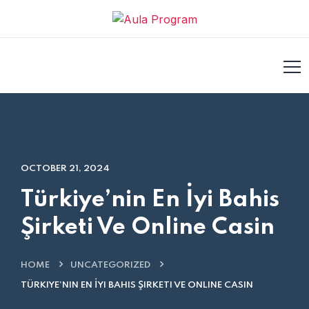
k
hack forum
hacklink
film izle
hacklink
casino siteleri
Galab
OCTOBER 21, 2024
Türkiye’nin En İyi Bahis
Şirketi Ve Online Casin
HOME
UNCATEGORIZED
TÜRKIYE’NIN EN İYI BAHIS ŞIRKETI VE ONLINE CASIN