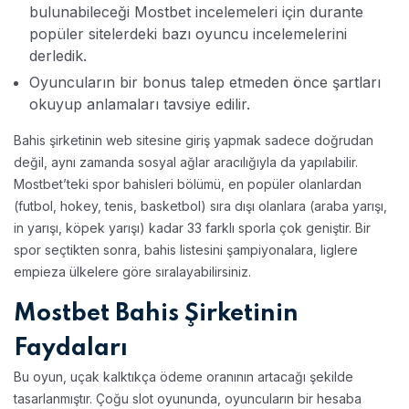
bulunabileceği Mostbet incelemeleri için durante
popüler sitelerdeki bazı oyuncu incelemelerini
derledik.
Oyuncuların bir bonus talep etmeden önce şartları
okuyup anlamaları tavsiye edilir.
Bahis şirketinin web sitesine giriş yapmak sadece doğrudan
değil, aynı zamanda sosyal ağlar aracılığıyla da yapılabilir.
Mostbet’teki spor bahisleri bölümü, en popüler olanlardan
(futbol, hokey, tenis, basketbol) sıra dışı olanlara (araba yarışı,
in yarışı, köpek yarışı) kadar 33 farklı sporla çok geniştir. Bir
spor seçtikten sonra, bahis listesini şampiyonalara, liglere
empieza ülkelere göre sıralayabilirsiniz.
Mostbet Bahis Şirketinin
Faydaları
Bu oyun, uçak kalktıkça ödeme oranının artacağı şekilde
tasarlanmıştır. Çoğu slot oyununda, oyuncuların bir hesaba