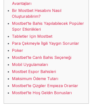
Avantajları
Bir Mostbet Hesabını Nasıl
Oluşturabilirim?
Mostbet’te Bahis Yapılabilecek Popüler
Spor Etkinlikleri
Tabletler Için Mostbet
Para Çekmeyle İlgili Yaygın Sorunlar
Poker
Mostbet’te Canlı Bahis Seçeneği
Mobil Uygulamaları
Mostbet Espor Bahisleri
Maksimum Ödeme Tutarı
Mostbet’te Çizgiler Empieza Oranlar
Mostbet’te Hoş Geldin Bonusları