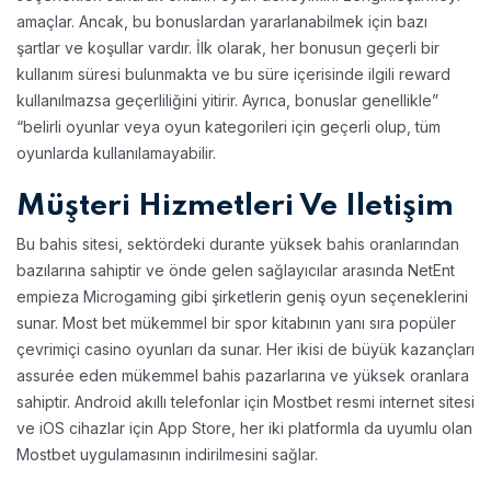
amaçlar. Ancak, bu bonuslardan yararlanabilmek için bazı
şartlar ve koşullar vardır. İlk olarak, her bonusun geçerli bir
kullanım süresi bulunmakta ve bu süre içerisinde ilgili reward
kullanılmazsa geçerliliğini yitirir. Ayrıca, bonuslar genellikle”
“belirli oyunlar veya oyun kategorileri için geçerli olup, tüm
oyunlarda kullanılamayabilir.
Müşteri Hizmetleri Ve Iletişim
Bu bahis sitesi, sektördeki durante yüksek bahis oranlarından
bazılarına sahiptir ve önde gelen sağlayıcılar arasında NetEnt
empieza Microgaming gibi şirketlerin geniş oyun seçeneklerini
sunar. Most bet mükemmel bir spor kitabının yanı sıra popüler
çevrimiçi casino oyunları da sunar. Her ikisi de büyük kazançları
assurée eden mükemmel bahis pazarlarına ve yüksek oranlara
sahiptir. Android akıllı telefonlar için Mostbet resmi internet sitesi
ve iOS cihazlar için App Store, her iki platformla da uyumlu olan
Mostbet uygulamasının indirilmesini sağlar.