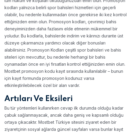
tüm hüküm ve koşulları okuduğunuzdan emin olun. Promosyon
kodları yalnızca belirli spor bahisleri hizmetleri için geçerli
olabilir, bu nedenle kullanmadan önce gerekirse iki kez kontrol
ettiğinizden emin olun. Promosyon kodları, çevrimiçi bahis
deneyiminizden daha fazlasını elde etmenin mükemmel bir
yoludur. Bu kodlarla, bahislerde indirim ve kârınızı durante üst
düzeye çıkarmanıza yardımcı olacak diğer bonusları
alabilirsiniz. Promosyon Kodları çeşitli spor bahisleri ve bahis
siteleri için mevcuttur, bu nedenle herhangi bir bahis
oynamadan önce en iyi fırsatları kontrol ettiğinizden emin olun.
Mostbet promosyon kodu kayıt sırasında kullanılabilir – bunun
için kayıt formunda promosyon kodunuz varsa
etkinleştirilebilecek özel bir alan vardır.
Artıları Ve Eksileri
Bu tür yöntemleri kullanırken cevap ilk durumda olduğu kadar
çabuk sağlanmayacak, ancak daha geniş ve kapsamlı olduğu
ortaya çıkacaktır. Mostbet Türkiye sitesini ziyaret eden bir
ziyaretçinin sosyal ağlarda güncel sayfaları varsa bunlar kayıt