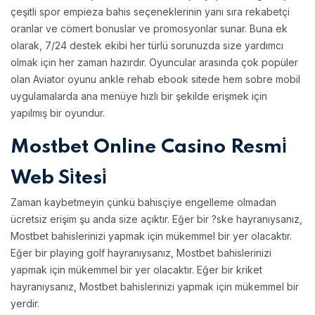
çeşitli spor empieza bahis seçeneklerinin yanı sıra rekabetçi
oranlar ve cömert bonuslar ve promosyonlar sunar. Buna ek
olarak, 7/24 destek ekibi her türlü sorunuzda size yardımcı
olmak için her zaman hazırdır. Oyuncular arasında çok popüler
olan Aviator oyunu ankle rehab ebook sitede hem sobre mobil
uygulamalarda ana menüye hızlı bir şekilde erişmek için
yapılmış bir oyundur.
Mostbet Online Casino Resmi̇
Web Si̇tesi̇
Zaman kaybetmeyin çünkü bahisçiye engelleme olmadan
ücretsiz erişim şu anda size açıktır. Eğer bir ?ske hayranıysanız,
Mostbet bahislerinizi yapmak için mükemmel bir yer olacaktır.
Eğer bir playing golf hayranıysanız, Mostbet bahislerinizi
yapmak için mükemmel bir yer olacaktır. Eğer bir kriket
hayranıysanız, Mostbet bahislerinizi yapmak için mükemmel bir
yerdir.