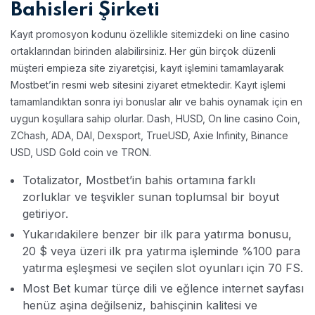
Bahisleri Şirketi
Kayıt promosyon kodunu özellikle sitemizdeki on line casino
ortaklarından birinden alabilirsiniz. Her gün birçok düzenli
müşteri empieza site ziyaretçisi, kayıt işlemini tamamlayarak
Mostbet’in resmi web sitesini ziyaret etmektedir. Kayıt işlemi
tamamlandıktan sonra iyi bonuslar alır ve bahis oynamak için en
uygun koşullara sahip olurlar. Dash, HUSD, On line casino Coin,
ZChash, ADA, DAI, Dexsport, TrueUSD, Axie Infinity, Binance
USD, USD Gold coin ve TRON.
Totalizator, Mostbet’in bahis ortamına farklı
zorluklar ve teşvikler sunan toplumsal bir boyut
getiriyor.
Yukarıdakilere benzer bir ilk para yatırma bonusu,
20 $ veya üzeri ilk pra yatırma işleminde %100 para
yatırma eşleşmesi ve seçilen slot oyunları için 70 FS.
Most Bet kumar türçe dili ve eğlence internet sayfası
henüz aşina değilseniz, bahisçinin kalitesi ve