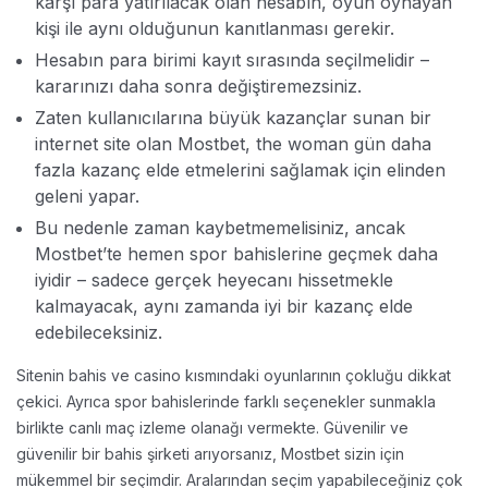
karşı para yatırılacak olan hesabın, oyun oynayan
kişi ile aynı olduğunun kanıtlanması gerekir.
Hesabın para birimi kayıt sırasında seçilmelidir –
kararınızı daha sonra değiştiremezsiniz.
Zaten kullanıcılarına büyük kazançlar sunan bir
internet site olan Mostbet, the woman gün daha
fazla kazanç elde etmelerini sağlamak için elinden
geleni yapar.
Bu nedenle zaman kaybetmemelisiniz, ancak
Mostbet’te hemen spor bahislerine geçmek daha
iyidir – sadece gerçek heyecanı hissetmekle
kalmayacak, aynı zamanda iyi bir kazanç elde
edebileceksiniz.
Sitenin bahis ve casino kısmındaki oyunlarının çokluğu dikkat
çekici. Ayrıca spor bahislerinde farklı seçenekler sunmakla
birlikte canlı maç izleme olanağı vermekte. Güvenilir ve
güvenilir bir bahis şirketi arıyorsanız, Mostbet sizin için
mükemmel bir seçimdir. Aralarından seçim yapabileceğiniz çok