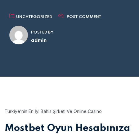
UNCATEGORIZED
POST COMMENT
POSTED BY
admin
Türkiye’nin En İyi Bahis Şirketi Ve Online Casino
Mostbet Oyun Hesabınıza