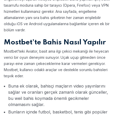
tasarrufu moduna sahip bir tarayıcı (Opera, Firefox) veya VPN
hizmetleri kullanmanız gerekir. Ana sayfada, engelleme
atlamalarının yanı sıra bahis şirketinin her zaman erişilebilir
olduğu iOS ve Android uygulamalarına bağlantılar içeren ek bir
bölüm vardır.
Mostbet’te Bahis Nasıl Yapılır
Mostbet’teki Aviator, basit ama ilgi çekici mekaniği ile heyecan
verici bir oyun deneyimi sunuyor. Uçak uçup gitmeden önce
parayı eine zaman çekeceklerine karar vermeleri gerekiyor.
Mostbet, kullanıcı odaklı araçlar ve destekle sorumlu bahisleri
teşvik eder.
Buna ek olarak, bahisçi maçların video yayınlarını
sağlar ve oranları gerçek zamanlı olarak günceller,
bu weil bahis koymada önemli gecikmeler
olmamasını sağlar.
Bunların içinde futbol, basketbol, tenis gibi popüler