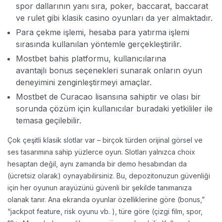
spor dallarının yanı sıra, poker, baccarat, baccarat
ve rulet gibi klasik casino oyunları da yer almaktadır.
Para çekme işlemi, hesaba para yatırma işlemi
sırasında kullanılan yöntemle gerçekleştirilir.
Mostbet bahis platformu, kullanıcılarına
avantajlı bonus seçenekleri sunarak onların oyun
deneyimini zenginleştirmeyi amaçlar.
Mostbet de Curacao lisansına sahiptir ve olası bir
sorunda çözüm için kullanıcılar buradaki yetkililer ile
temasa geçilebilir.
Çok çeşitli klasik slotlar var – birçok türden orijinal görsel ve
ses tasarımına sahip yüzlerce oyun. Slotları yalnızca choix
hesaptan değil, aynı zamanda bir demo hesabından da
(ücretsiz olarak) oynayabilirsiniz. Bu, depozitonuzun güvenliği
için her oyunun arayüzünü güvenli bir şekilde tanımanıza
olanak tanır. Ana ekranda oyunlar özelliklerine göre (bonus,”
“jackpot feature, risk oyunu vb. ), türe göre (çizgi film, spor,