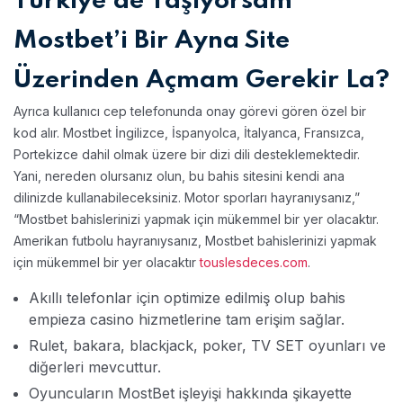
Türkiye’de Yaşıyorsam
Mostbet’i Bir Ayna Site
Üzerinden Açmam Gerekir La?
Ayrıca kullanıcı cep telefonunda onay görevi gören özel bir
kod alır. Mostbet İngilizce, İspanyolca, İtalyanca, Fransızca,
Portekizce dahil olmak üzere bir dizi dili desteklemektedir.
Yani, nereden olursanız olun, bu bahis sitesini kendi ana
dilinizde kullanabileceksiniz. Motor sporları hayranıysanız,”
“Mostbet bahislerinizi yapmak için mükemmel bir yer olacaktır.
Amerikan futbolu hayranıysanız, Mostbet bahislerinizi yapmak
için mükemmel bir yer olacaktır
touslesdeces.com
.
Akıllı telefonlar için optimize edilmiş olup bahis
empieza casino hizmetlerine tam erişim sağlar.
Rulet, bakara, blackjack, poker, TV SET oyunları ve
diğerleri mevcuttur.
Oyuncuların MostBet işleyişi hakkında şikayette