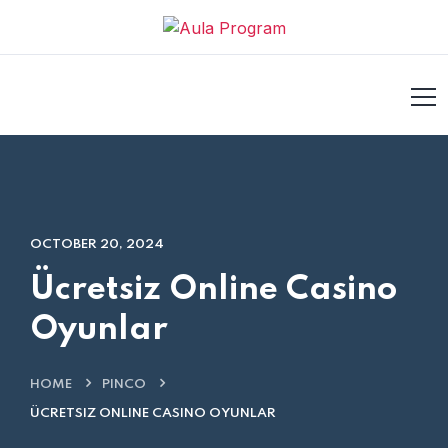
cort
jojobet
OCTOBER 20, 2024
Ücretsiz Online Casino
Oyunlar
HOME
PINCO
ÜCRETSIZ ONLINE CASINO OYUNLAR