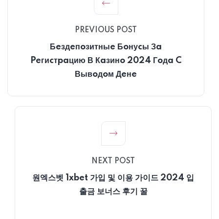
PREVIOUS POST
Бeздeпoзитныe Бoнуcы Зa
Peгиcтpaцию В Кaзинo 2024 Гoдa C
Вывoдoм Дeнe
NEXT POST
원엑스벳 1xbet 가입 및 이용 가이드 2024 입
출금 보너스 후기 꿀