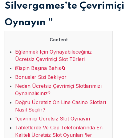
Silvergames’te Çevrimiçi
Oynayın ️”
Content
Eğlenmek Için Oynayabileceğiniz
Ücretsiz Çevrimiçi Slot Türleri
💵spin Başına Bahis🔄
Bonuslar Sizi Bekliyor
Neden Ücretsiz Çevrimiçi Slotlarımızı
Oynamalısınız?
Doğru Ücretsiz On Line Casino Slotları
Nasıl Seçilir?
“çevrimiçi Ücretsiz Slot Oynayın
Tabletlerde Ve Cep Telefonlarında En
Kaliteli Ücretsiz Slot Oyunları ‘ler