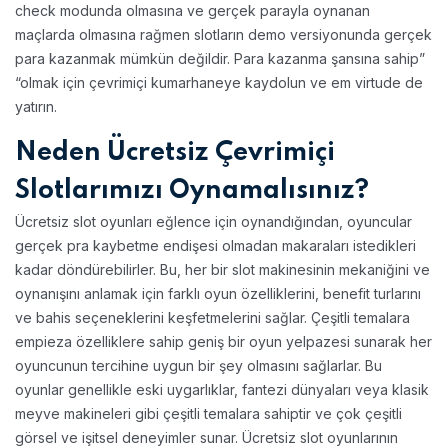
check modunda olmasına ve gerçek parayla oynanan
maçlarda olmasına rağmen slotların demo versiyonunda gerçek
para kazanmak mümkün değildir. Para kazanma şansına sahip”
“olmak için çevrimiçi kumarhaneye kaydolun ve em virtude de
yatırın.
Neden Ücretsiz Çevrimiçi
Slotlarımızı Oynamalısınız?
Ücretsiz slot oyunları eğlence için oynandığından, oyuncular
gerçek pra kaybetme endişesi olmadan makaraları istedikleri
kadar döndürebilirler. Bu, her bir slot makinesinin mekaniğini ve
oynanışını anlamak için farklı oyun özelliklerini, benefit turlarını
ve bahis seçeneklerini keşfetmelerini sağlar. Çeşitli temalara
empieza özelliklere sahip geniş bir oyun yelpazesi sunarak her
oyuncunun tercihine uygun bir şey olmasını sağlarlar. Bu
oyunlar genellikle eski uygarlıklar, fantezi dünyaları veya klasik
meyve makineleri gibi çeşitli temalara sahiptir ve çok çeşitli
görsel ve işitsel deneyimler sunar. Ücretsiz slot oyunlarının