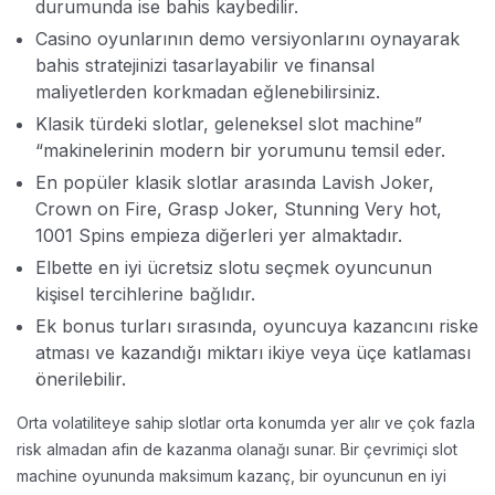
durumunda ise bahis kaybedilir.
Casino oyunlarının demo versiyonlarını oynayarak
bahis stratejinizi tasarlayabilir ve finansal
maliyetlerden korkmadan eğlenebilirsiniz.
Klasik türdeki slotlar, geleneksel slot machine”
“makinelerinin modern bir yorumunu temsil eder.
En popüler klasik slotlar arasında Lavish Joker,
Crown on Fire, Grasp Joker, Stunning Very hot,
1001 Spins empieza diğerleri yer almaktadır.
Elbette en iyi ücretsiz slotu seçmek oyuncunun
kişisel tercihlerine bağlıdır.
Ek bonus turları sırasında, oyuncuya kazancını riske
atması ve kazandığı miktarı ikiye veya üçe katlaması
önerilebilir.
Orta volatiliteye sahip slotlar orta konumda yer alır ve çok fazla
risk almadan afin de kazanma olanağı sunar. Bir çevrimiçi slot
machine oyununda maksimum kazanç, bir oyuncunun en iyi