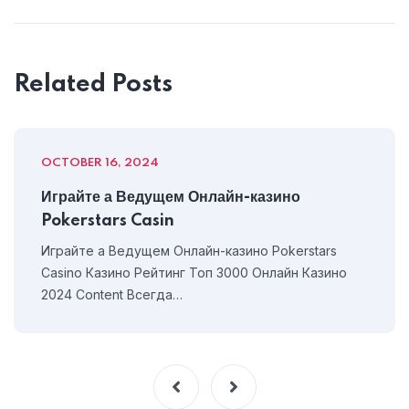
Related Posts
OCTOBER 16, 2024
Играйте а Ведущем Онлайн-казино
Pokerstars Casin
Играйте а Ведущем Онлайн-казино Pokerstars
Casino Казино Рейтинг Топ 3000 Онлайн Казино
2024 Content Всегда…