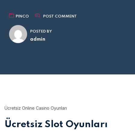
PINCO
POST COMMENT
POSTED BY
admin
Ücretsiz Online Casino Oyunları
Ücretsiz Slot Oyunları