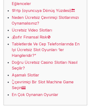
Eğlenceler
💯rtp (oyuncuya Dönüş Yüzdesi)🔙
Neden Ücretsiz Çevrimiçi Slotlarımızı
Oynamalısınız?
Ücretsiz Video Slotları
💰sıfır Finansal Risk🚫
Tabletlerde Ve Cep Telefonlarında En
Iyi Ücretsiz Slot Oyunları ‘ler
Hangileridir?”
Doğru Ücretsiz Casino Slotları Nasıl
Seçilir?
Aşamalı Slotlar
👆çevrimiçi Bir Slot Machine Game
Seçin🎰
En Çok Oynanan Oyunlar