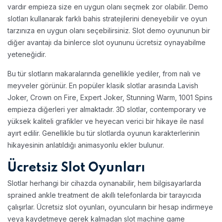
vardır empieza size en uygun olanı seçmek zor olabilir. Demo
slotları kullanarak farklı bahis stratejilerini deneyebilir ve oyun
tarzınıza en uygun olanı seçebilirsiniz. Slot demo oyununun bir
diğer avantajı da binlerce slot oyununu ücretsiz oynayabilme
yeteneğidir.
Bu tür slotların makaralarında genellikle yediler, from nalı ve
meyveler görünür. En popüler klasik slotlar arasında Lavish
Joker, Crown on Fire, Expert Joker, Stunning Warm, 1001 Spins
empieza diğerleri yer almaktadır. 3D slotlar, contemporary ve
yüksek kaliteli grafikler ve heyecan verici bir hikaye ile nasıl
ayırt edilir. Genellikle bu tür slotlarda oyunun karakterlerinin
hikayesinin anlatıldığı animasyonlu ekler bulunur.
Ücretsiz Slot Oyunları
Slotlar herhangi bir cihazda oynanabilir, hem bilgisayarlarda
sprained ankle treatment de akıllı telefonlarda bir tarayıcıda
çalışırlar. Ücretsiz slot oyunları, oyuncuların bir hesap indirmeye
veya kaydetmeye gerek kalmadan slot machine game