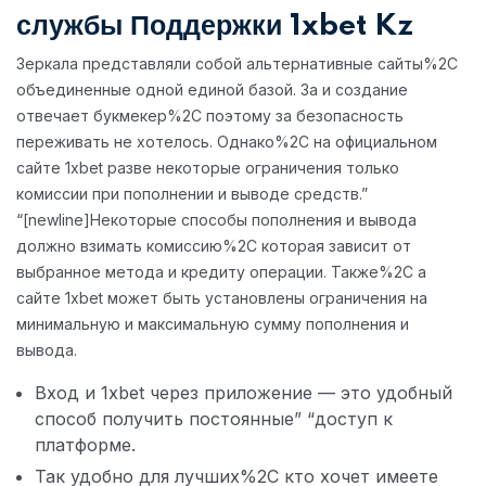
службы Поддержки 1xbet Kz
Зеркала представляли собой альтернативные сайты%2C
объединенные одной единой базой. За и создание
отвечает букмекер%2C поэтому за безопасность
переживать не хотелось. Однако%2C на официальном
сайте 1xbet разве некоторые ограничения только
комиссии при пополнении и выводе средств.”
“[newline]Некоторые способы пополнения и вывода
должно взимать комиссию%2C которая зависит от
выбранное метода и кредиту операции. Также%2C а
сайте 1xbet может быть установлены ограничения на
минимальную и максимальную сумму пополнения и
вывода.
Вход и 1xbet через приложение — это удобный
способ получить постоянные” “доступ к
платформе.
Так удобно для лучших%2C кто хочет имеете