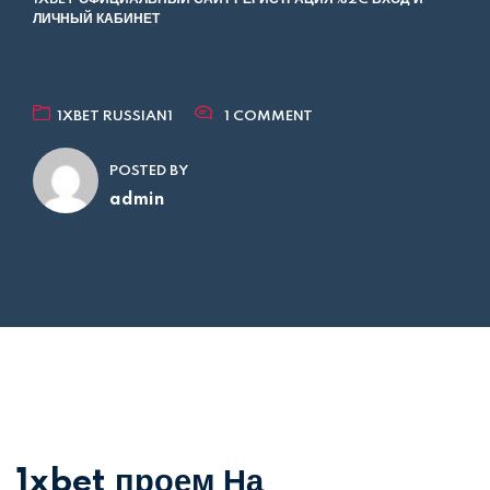
ЛИЧНЫЙ КАБИНЕТ
1XBET RUSSIAN1
1 COMMENT
POSTED BY
admin
1xbet проем На