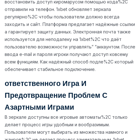
восстановить доступ киромарусом помощью кода%2C
отправили на телефон. 1xbet обновляет зеркала
регулярно%2C чтобы пользователи должно всегда
заходить и сайт. Платформа предлагает надёжные ссылки
а гарантирует защиту данных. Электронная почта также
используется для неподалеку на 1xbet%2C что даёт
пользователю возможности управлять” “аккаунтом. После
ввода e-mail и пароля игроки получают доступ ковсему
всем функциям. Как надёжный способ подле%2C который
обеспечивает стабильное подключение.
ответственного Игра И
Предотвращение Проблем С
Азартными Играми
В зеркале доступны все игровые автоматы%2C только
делает процесс игры удобным и вообразимым.
Пользователи могут выбирать из множества намного и
жанров%2C не делает процесс занимательным. 1xbet