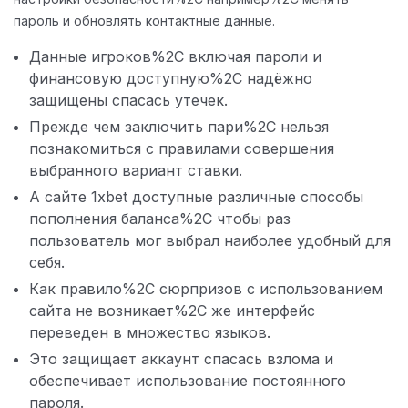
пароль и обновлять контактные данные.
Данные игроков%2C включая пароли и
финансовую доступную%2C надёжно
защищены спасась утечек.
Прежде чем заключить пари%2C нельзя
познакомиться с правилами совершения
выбранного вариант ставки.
А сайте 1xbet доступные различные способы
пополнения баланса%2C чтобы раз
пользователь мог выбрал наиболее удобный для
себя.
Как правило%2C сюрпризов с использованием
сайта не возникает%2C же интерфейс
переведен в множество языков.
Это защищает аккаунт спасась взлома и
обеспечивает использование постоянного
пароля.