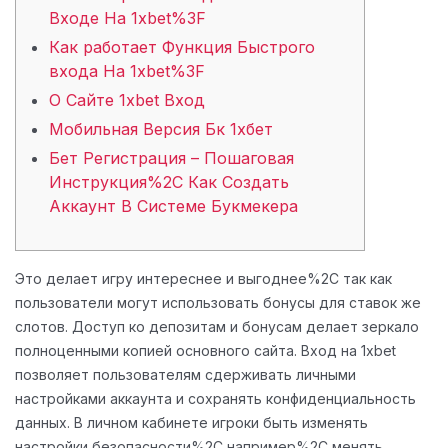
Входе На 1xbet%3F
Как работает Функция Быстрого
входа На 1xbet%3F
О Сайте 1xbet Вход
Мобильная Версия Бк 1хбет
Бет Регистрация – Пошаговая
Инструкция%2C Как Создать
Аккаунт В Системе Букмекера
Это делает игру интереснее и выгоднее%2C так как
пользователи могут использовать бонусы для ставок же
слотов. Доступ ко депозитам и бонусам делает зеркало
полноценными копией основного сайта. Вход на 1xbet
позволяет пользователям сдерживать личными
настройками аккаунта и сохранять конфиденциальность
данных. В личном кабинете игроки быть изменять
настройки безопасности%2C например%2C менять