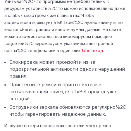
Учитывая%2C что программы не требовательны к
ресурсам устройств%2C то можно использовали их даже
а слабых смартфонах же планшетах. Чтобы
задействовать аккаунт в БК 1xbet%2C нужно кликнуть по
кнопке «Регистрация» и ввести нужны данные. На сайте
можно зарегистрироваться киромарусом помощью
соцсетей%2C киромарусом указанием электронной
почты%2C телефона или в один клик
1xbet вход
.
Блокировка может произойти из-за
подозрительной активности одноиз нарушений
правил.
Пристегните ремни и приготовьтесь к
захватывающей приезде с 1xBet проход уже
сегодня!
Сотрудники зеркала обновляются регулярно%2C
чтобы гарантировать надежное данных.
И случае потери пароля пользователи могут резво