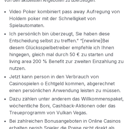
von den aktuellsten Angeboten zu überzeugen.
Video Poker kombiniert pass away Aufregung von
Holdem poker mit der Schnelligkeit von
Spielautomaten.
Ich persönlich bin überzeugt, Sie haben diese
Entscheidung selbst zu treffen.” “[newline]Bei
diesem Glücksspielbetreiber empfehle ich Ihnen
hingegen, gleich mal durch 50 € zu starten und
living area 200 % Benefit zur zweiten Einzahlung zu
nutzen.
Jetzt kann person in den Verbrauch von
Casinospielen o Echtgeld kommen, abgerechnet
einen persönlichen Anwendung leisten zu müssen.
Dazu zählen unter anderem das Willkommenspaket,
wöchentliche Boni, Cashback-Aktionen oder das
Treueprogramm von Vulkan Vegas.
Bei zahlreichen Bonusangeboten in Online Casinos
erhalten perish Spieler die Preise nicht direkt als