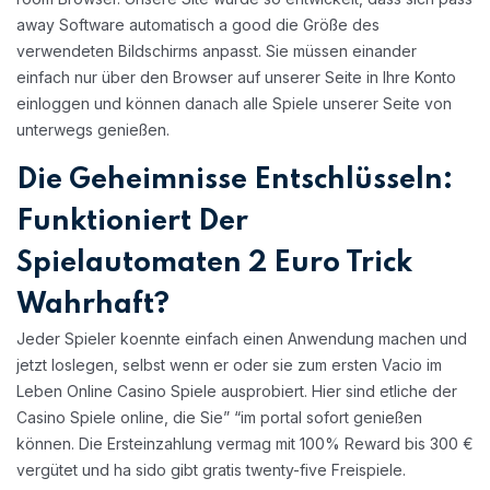
away Software automatisch a good die Größe des
verwendeten Bildschirms anpasst. Sie müssen einander
einfach nur über den Browser auf unserer Seite in Ihre Konto
einloggen und können danach alle Spiele unserer Seite von
unterwegs genießen.
Die Geheimnisse Entschlüsseln:
Funktioniert Der
Spielautomaten 2 Euro Trick
Wahrhaft?
Jeder Spieler koennte einfach einen Anwendung machen und
jetzt loslegen, selbst wenn er oder sie zum ersten Vacio im
Leben Online Casino Spiele ausprobiert. Hier sind etliche der
Casino Spiele online, die Sie” “im portal sofort genießen
können. Die Ersteinzahlung vermag mit 100% Reward bis 300 €
vergütet und ha sido gibt gratis twenty-five Freispiele.