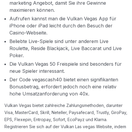
marketing Angebot, damit Sie ihre Gewinne
maximieren können.
Aufrufen kannst man die Vulkan Vegas App für
iPhone oder iPad leicht durch den Besuch der
Casino-Webseite.
Beliebte Live-Spiele sind unter anderem Live
Roulette, Reside Blackjack, Live Baccarat und Live
Poker.
Die Vulkan Vegas 50 Freispiele sind besonders für
neue Spieler interessant.
Der Code vegascash40 bietet einen signifikanten
Bonusbetrag, erfordert jedoch noch eine relativ
hohe Umsatzanforderung von 40x.
Vulkan Vegas bietet zahlreiche Zahlungsmethoden, darunter
Visa, MasterCard, Skrill, Neteller, Paysafecard, Trustly, GiroPay,
EPS, Flexepin, Entropay, Sofort, EcoPayz und Klarna.
Registrieren Sie sich auf der Vulkan Las vegas Website, indem