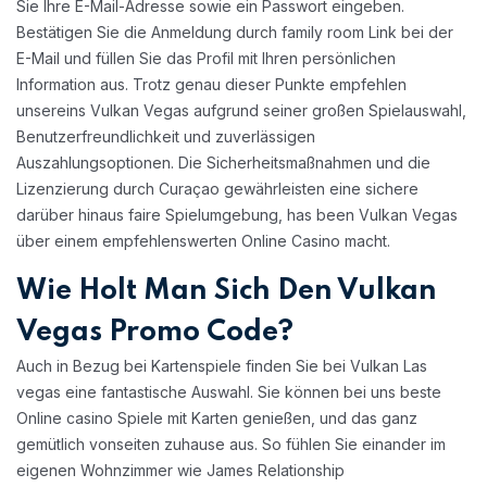
Sie Ihre E-Mail-Adresse sowie ein Passwort eingeben.
Bestätigen Sie die Anmeldung durch family room Link bei der
E-Mail und füllen Sie das Profil mit Ihren persönlichen
Information aus. Trotz genau dieser Punkte empfehlen
unsereins Vulkan Vegas aufgrund seiner großen Spielauswahl,
Benutzerfreundlichkeit und zuverlässigen
Auszahlungsoptionen. Die Sicherheitsmaßnahmen und die
Lizenzierung durch Curaçao gewährleisten eine sichere
darüber hinaus faire Spielumgebung, has been Vulkan Vegas
über einem empfehlenswerten Online Casino macht.
Wie Holt Man Sich Den Vulkan
Vegas Promo Code?
Auch in Bezug bei Kartenspiele finden Sie bei Vulkan Las
vegas eine fantastische Auswahl. Sie können bei uns beste
Online casino Spiele mit Karten genießen, und das ganz
gemütlich vonseiten zuhause aus. So fühlen Sie einander im
eigenen Wohnzimmer wie James Relationship