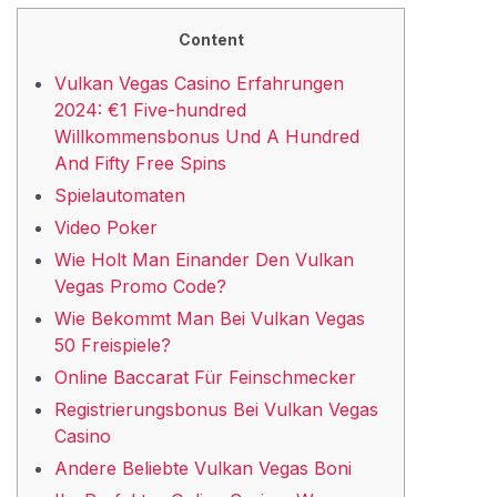
Content
Vulkan Vegas Casino Erfahrungen
2024: €1 Five-hundred
Willkommensbonus Und A Hundred
And Fifty Free Spins
Spielautomaten
Video Poker
Wie Holt Man Einander Den Vulkan
Vegas Promo Code?
Wie Bekommt Man Bei Vulkan Vegas
50 Freispiele?
Online Baccarat Für Feinschmecker
Registrierungsbonus Bei Vulkan Vegas
Casino
Andere Beliebte Vulkan Vegas Boni