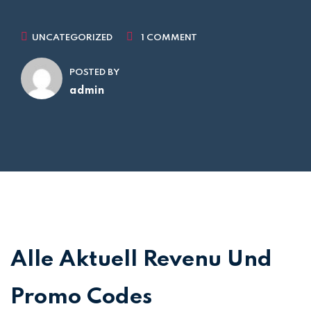
UNCATEGORIZED
1 COMMENT
POSTED BY
admin
Alle Aktuell Revenu Und
Promo Codes