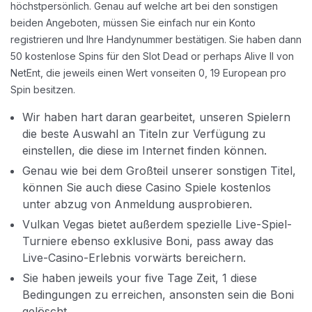
höchstpersönlich. Genau auf welche art bei den sonstigen
beiden Angeboten, müssen Sie einfach nur ein Konto
registrieren und Ihre Handynummer bestätigen. Sie haben dann
50 kostenlose Spins für den Slot Dead or perhaps Alive II von
NetEnt, die jeweils einen Wert vonseiten 0, 19 European pro
Spin besitzen.
Wir haben hart daran gearbeitet, unseren Spielern
die beste Auswahl an Titeln zur Verfügung zu
einstellen, die diese im Internet finden können.
Genau wie bei dem Großteil unserer sonstigen Titel,
können Sie auch diese Casino Spiele kostenlos
unter abzug von Anmeldung ausprobieren.
Vulkan Vegas bietet außerdem spezielle Live-Spiel-
Turniere ebenso exklusive Boni, pass away das
Live-Casino-Erlebnis vorwärts bereichern.
Sie haben jeweils your five Tage Zeit, 1 diese
Bedingungen zu erreichen, ansonsten sein die Boni
gelöscht.