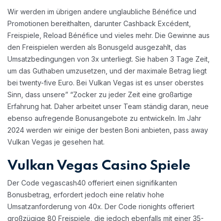
Wir werden im übrigen andere unglaubliche Bénéfice und
Promotionen bereithalten, darunter Cashback Excédent,
Freispiele, Reload Bénéfice und vieles mehr. Die Gewinne aus
den Freispielen werden als Bonusgeld ausgezahlt, das
Umsatzbedingungen von 3x unterliegt. Sie haben 3 Tage Zeit,
um das Guthaben umzusetzen, und der maximale Betrag liegt
bei twenty-five Euro. Bei Vulkan Vegas ist es unser oberstes
Sinn, dass unsere” “Zocker zu jeder Zeit eine großartige
Erfahrung hat. Daher arbeitet unser Team ständig daran, neue
ebenso aufregende Bonusangebote zu entwickeln. Im Jahr
2024 werden wir einige der besten Boni anbieten, pass away
Vulkan Vegas je gesehen hat.
Vulkan Vegas Casino Spiele
Der Code vegascash40 offeriert einen signifikanten
Bonusbetrag, erfordert jedoch eine relativ hohe
Umsatzanforderung von 40x. Der Code rionights offeriert
großzügige 80 Freispiele, die jedoch ebenfalls mit einer 35-