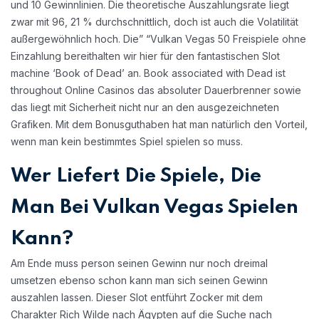
und 10 Gewinnlinien. Die theoretische Auszahlungsrate liegt
zwar mit 96, 21 % durchschnittlich, doch ist auch die Volatilität
außergewöhnlich hoch. Die” “Vulkan Vegas 50 Freispiele ohne
Einzahlung bereithalten wir hier für den fantastischen Slot
machine ‘Book of Dead’ an. Book associated with Dead ist
throughout Online Casinos das absoluter Dauerbrenner sowie
das liegt mit Sicherheit nicht nur an den ausgezeichneten
Grafiken. Mit dem Bonusguthaben hat man natürlich den Vorteil,
wenn man kein bestimmtes Spiel spielen so muss.
Wer Liefert Die Spiele, Die
Man Bei Vulkan Vegas Spielen
Kann?
Am Ende muss person seinen Gewinn nur noch dreimal
umsetzen ebenso schon kann man sich seinen Gewinn
auszahlen lassen. Dieser Slot entführt Zocker mit dem
Charakter Rich Wilde nach Ägypten auf die Suche nach