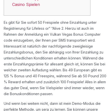
Casino Spielen
Es gibt für Sie sofort 50 Freispiele ohne Einzahlung unter
Registrierung für Lifeless or” “Alive 2. Hierzu ist auch im
Rahmen der Anmeldung ein Vulkan Vegas Bonus Computer
code einzugeben, der Ihnen per SMS transportiert wird.
Interessant ist natürlich der nachfolgende zweigleisige
Einzahlungsbonus, den Sie abhängig von Ihrer Einzahlung zu
unterschiedlichen Konditionen erhalten können. Während die
erste Einzahlungsprämie für allesamt gleich ist, können Sie bei
welcher zweiten Aufladung wählen. Bis 49 European gibt es
125 % Bonus und 40 Freespins, während Sie ab 50 Pound 200
% Reward erhalten und zusätzlich 100 Freispiele! Alles in allem
das guter Deal, wenn Sie Vielspieler sind immer wieder, wenn
die Bonuskonditionen passen.
Und wenn bei weitem nicht, dann ist mein Demo-Modus die
perfekte Methode, um sera zu lernen. Sie können unsere