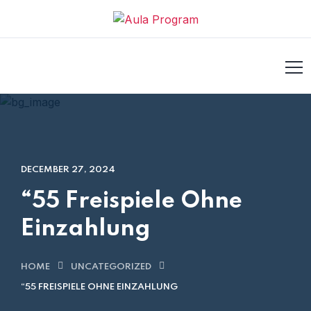
sibom
holiganbet
grandpashabet
jojobet
antalya escort
DECEMBER 27, 2024
“55 Freispiele Ohne
Einzahlung
HOME
UNCATEGORIZED
“55 FREISPIELE OHNE EINZAHLUNG