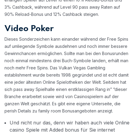
3% Cashback, während auf Level 90 pass away Raten auf
90% Reload-Bonus und 12% Cashback steigen.
Video Poker
Dieses Sonderzeichen kann einander während der Free Spins
auf umliegende Symbole ausdehnen und noch immer bessere
Gewinnchancen ermöglichen. Sollte man bei den Bonusrunden
noch einmal mindestens drei Buch-Symbole landen, erhält man
noch mehr Free Spins. Das Vulkan Vegas Gambling
establishment wurde bereits 1998 gegründet und ist echt damit
eine jeder ältesten Online Spielotheken der Welt. Seitdem hat
sich pass away Spielhalle einen erstklassigen Rang in” “dieser
Branche erarbeitet sowie wird von Casinospielern auf der
ganzen Welt geschätzt. Es gibt eine eigene Unterseite, die
perish Details zu family room Bonusangeboten anzeigt.
Und nicht nur das, denn wir haben auch viele Online
casino Spiele mit Added bonus für Sie internet