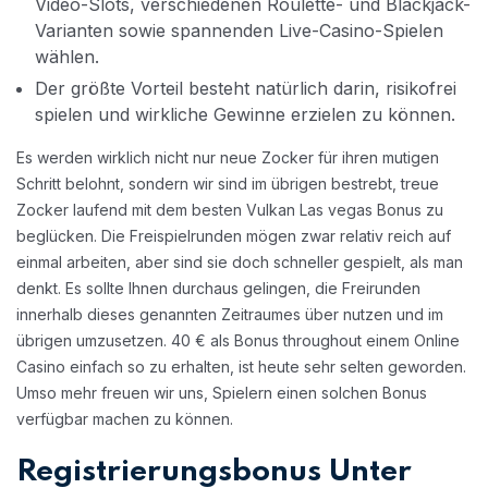
Video-Slots, verschiedenen Roulette- und Blackjack-
Varianten sowie spannenden Live-Casino-Spielen
wählen.
Der größte Vorteil besteht natürlich darin, risikofrei
spielen und wirkliche Gewinne erzielen zu können.
Es werden wirklich nicht nur neue Zocker für ihren mutigen
Schritt belohnt, sondern wir sind im übrigen bestrebt, treue
Zocker laufend mit dem besten Vulkan Las vegas Bonus zu
beglücken. Die Freispielrunden mögen zwar relativ reich auf
einmal arbeiten, aber sind sie doch schneller gespielt, als man
denkt. Es sollte Ihnen durchaus gelingen, die Freirunden
innerhalb dieses genannten Zeitraumes über nutzen und im
übrigen umzusetzen. 40 € als Bonus throughout einem Online
Casino einfach so zu erhalten, ist heute sehr selten geworden.
Umso mehr freuen wir uns, Spielern einen solchen Bonus
verfügbar machen zu können.
Registrierungsbonus Unter