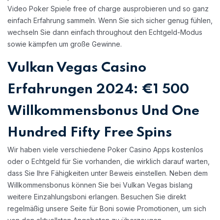
Video Poker Spiele free of charge ausprobieren und so ganz
einfach Erfahrung sammeln. Wenn Sie sich sicher genug fühlen,
wechseln Sie dann einfach throughout den Echtgeld-Modus
sowie kämpfen um große Gewinne.
Vulkan Vegas Casino
Erfahrungen 2024: €1 500
Willkommensbonus Und One
Hundred Fifty Free Spins
Wir haben viele verschiedene Poker Casino Apps kostenlos
oder o Echtgeld für Sie vorhanden, die wirklich darauf warten,
dass Sie Ihre Fähigkeiten unter Beweis einstellen. Neben dem
Willkommensbonus können Sie bei Vulkan Vegas bislang
weitere Einzahlungsboni erlangen. Besuchen Sie direkt
regelmäßig unsere Seite für Boni sowie Promotionen, um sich