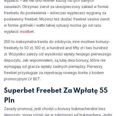
wypłacić – ale nie und nimmer każdy na tych samych
zasadach. Otrzymać zwrot za ubezpieczony zakład w formie
freebetu do postawienia – wówczas wypłacasz wygraną za
postawiony freebet. Możesz też dostać freebet veoma zwrot
w formie gotówki i watts takiej sytuacji można go od razu
wypłacić
mostbet
.
250 to maksymalna kwota do zdobycia; inne możliwe bonusy-
freebety to 50 zł, 100 zł, a hundred and fifty zł i two hundred
zł. Wszystko zależy od wysokości wpłaty twojego pierwszego
depozytu. Jak wspomniałem, są tutaj dwa bonusy, które nie
wymagają od gracza wpłaty żadnych pieniędzy. Pierwszy
freebet przysługuje za rejestrację nowego konta z kodem
promocyjnym LV BET.
Superbet Freebet Za Wpłatę 55
Pln
Zasady promocji, jeśli chodzi u bonusy bukmacherskie bez
depozytu, mogą różnić się w zależności od bukmachera. Jedni