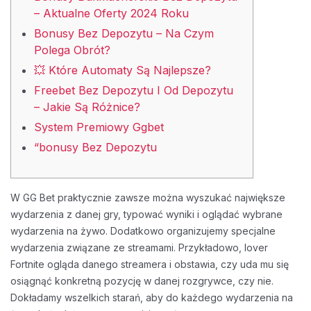
– Aktualne Oferty 2024 Roku
Bonusy Bez Depozytu – Na Czym
Polega Obrót?
💥 Które Automaty Są Najlepsze?
Freebet Bez Depozytu I Od Depozytu
– Jakie Są Różnice?
System Premiowy Ggbet
“bonusy Bez Depozytu
W GG Bet praktycznie zawsze można wyszukać największe
wydarzenia z danej gry, typować wyniki i oglądać wybrane
wydarzenia na żywo. Dodatkowo organizujemy specjalne
wydarzenia związane ze streamami. Przykładowo, lover
Fortnite ogląda danego streamera i obstawia, czy uda mu się
osiągnąć konkretną pozycję w danej rozgrywce, czy nie.
Dokładamy wszelkich starań, aby do każdego wydarzenia na