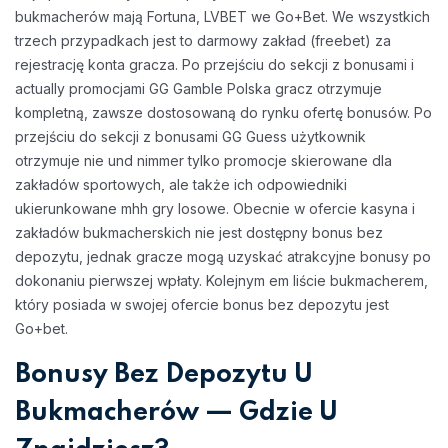
bukmacherów mają Fortuna, LVBET we Go+Bet. We wszystkich
trzech przypadkach jest to darmowy zakład (freebet) za
rejestrację konta gracza. Po przejściu do sekcji z bonusami i
actually promocjami GG Gamble Polska gracz otrzymuje
kompletną, zawsze dostosowaną do rynku ofertę bonusów. Po
przejściu do sekcji z bonusami GG Guess użytkownik
otrzymuje nie und nimmer tylko promocje skierowane dla
zakładów sportowych, ale także ich odpowiedniki
ukierunkowane mhh gry losowe. Obecnie w ofercie kasyna i
zakładów bukmacherskich nie jest dostępny bonus bez
depozytu, jednak gracze mogą uzyskać atrakcyjne bonusy po
dokonaniu pierwszej wpłaty. Kolejnym em liście bukmacherem,
który posiada w swojej ofercie bonus bez depozytu jest
Go+bet.
Bonusy Bez Depozytu U
Bukmacherów — Gdzie U