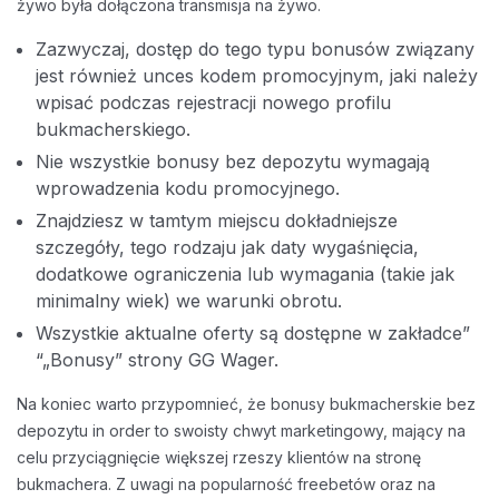
żywo była dołączona transmisja na żywo.
Zazwyczaj, dostęp do tego typu bonusów związany
jest również unces kodem promocyjnym, jaki należy
wpisać podczas rejestracji nowego profilu
bukmacherskiego.
Nie wszystkie bonusy bez depozytu wymagają
wprowadzenia kodu promocyjnego.
Znajdziesz w tamtym miejscu dokładniejsze
szczegóły, tego rodzaju jak daty wygaśnięcia,
dodatkowe ograniczenia lub wymagania (takie jak
minimalny wiek) we warunki obrotu.
Wszystkie aktualne oferty są dostępne w zakładce”
“„Bonusy” strony GG Wager.
Na koniec warto przypomnieć, że bonusy bukmacherskie bez
depozytu in order to swoisty chwyt marketingowy, mający na
celu przyciągnięcie większej rzeszy klientów na stronę
bukmachera. Z uwagi na popularność freebetów oraz na