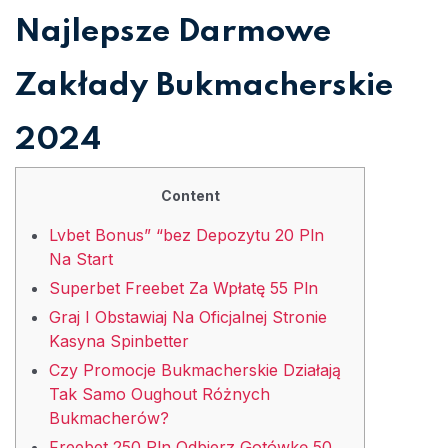
Najlepsze Darmowe
Zakłady Bukmacherskie
2024
Content
Lvbet Bonus” “bez Depozytu 20 Pln
Na Start
Superbet Freebet Za Wpłatę 55 Pln
Graj I Obstawiaj Na Oficjalnej Stronie
Kasyna Spinbetter
Czy Promocje Bukmacherskie Działają
Tak Samo Oughout Różnych
Bukmacherów?
Freebet 250 Pln Odbierz Gotówkę 50