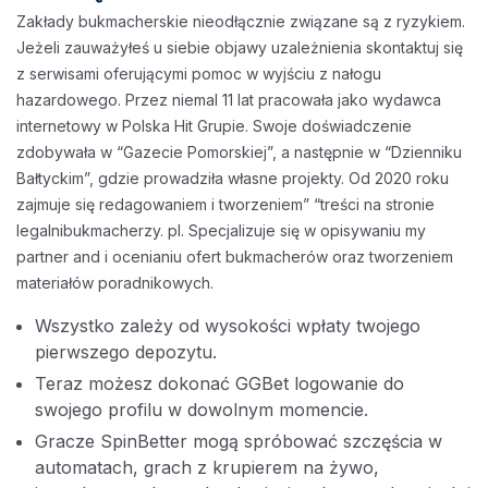
Zakłady bukmacherskie nieodłącznie związane są z ryzykiem.
Jeżeli zauważyłeś u siebie objawy uzależnienia skontaktuj się
z serwisami oferującymi pomoc w wyjściu z nałogu
hazardowego. Przez niemal 11 lat pracowała jako wydawca
internetowy w Polska Hit Grupie. Swoje doświadczenie
zdobywała w “Gazecie Pomorskiej”, a następnie w “Dzienniku
Bałtyckim”, gdzie prowadziła własne projekty. Od 2020 roku
zajmuje się redagowaniem i tworzeniem” “treści na stronie
legalnibukmacherzy. pl. Specjalizuje się w opisywaniu my
partner and i ocenianiu ofert bukmacherów oraz tworzeniem
materiałów poradnikowych.
Wszystko zależy od wysokości wpłaty twojego
pierwszego depozytu.
Teraz możesz dokonać GGBet logowanie do
swojego profilu w dowolnym momencie.
Gracze SpinBetter mogą spróbować szczęścia w
automatach, grach z krupierem na żywo,