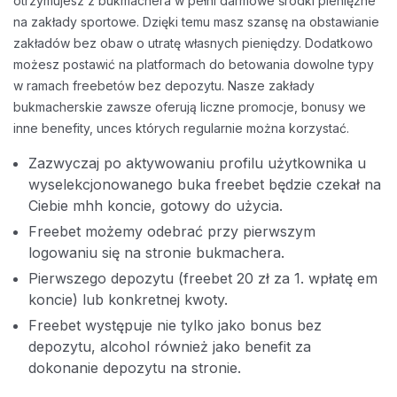
otrzymujesz z bukmachera w pełni darmowe środki pieniężne
na zakłady sportowe. Dzięki temu masz szansę na obstawianie
zakładów bez obaw o utratę własnych pieniędzy. Dodatkowo
możesz postawić na platformach do betowania dowolne typy
w ramach freebetów bez depozytu. Nasze zakłady
bukmacherskie zawsze oferują liczne promocje, bonusy we
inne benefity, unces których regularnie można korzystać.
Zazwyczaj po aktywowaniu profilu użytkownika u
wyselekcjonowanego buka freebet będzie czekał na
Ciebie mhh koncie, gotowy do użycia.
Freebet możemy odebrać przy pierwszym
logowaniu się na stronie bukmachera.
Pierwszego depozytu (freebet 20 zł za 1. wpłatę em
koncie) lub konkretnej kwoty.
Freebet występuje nie tylko jako bonus bez
depozytu, alcohol również jako benefit za
dokonanie depozytu na stronie.