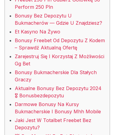
Perform 250 Pln
Bonusy Bez Depozytu U
Bukmacherów — Gdzie U Znajdziesz?
Et Kasyno Na Żywo
Bonusy Freebet Od Depozytu Z Kodem
– Sprawdź Aktualną Ofertę
Zarejestruj Się I Korzystaj Z Możliwości
Gg Bet
Bonusy Bukmacherskie Dla Stałych
Graczy
Aktualne Bonusy Bez Depozytu 2024
🎖️ Bonusbezdepozytu
Darmowe Bonusy Na Kursy
Bukmacherskie I Bonusy Mhh Mobile
Jaki Jest W Totalbet Freebet Bez
Depozytu?