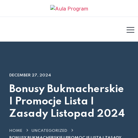
rum
hacklink
film izle
hacklink
casino siteleri
Galabet
porno iz
DECEMBER 27, 2024
Bonusy Bukmacherskie
I Promocje Lista I
Zasady Listopad 2024
HOME
UNCATEGORIZED
BONUSY BUKMACHERSKIE I PROMOCJE LISTA I ZASADY