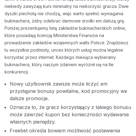
niekiedy zawyżają kurs minimalny na niekorzyść gracza. Dwie
dyszki piechotą nie chodzą, więc warto spełnić wymagania
bukmachera, żeby odebrać darmowe środki em dalszą grę.
Poniżej prezentujemy listę zakładów bukmacherskich online,
które posiadają licencję Ministerstwa Finansów na
prowadzenie zakładów wzajemnych watts Polsce. Znajdziesz
tu wszystkie podmioty, unces których usług można legalnie
korzystać przez internet. Każdego miesiąca wybieramy
bukmachera, który naszym zdaniem wyróżnił się na tle
konkurencji.
Nowy użytkownik zawsze może liczyć em
przystępne bonusy powitalne, kod promocyjny we
dalsze promocje.
Oznacza to, że gracz korzystający z takiego bonusu
może zawrzeć kupon bez konieczności wydawania
własnych pieniędzy.
Freebet określa bowiem możliwość postawienia