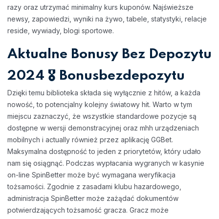
razy oraz utrzymać minimalny kurs kuponów. Najświeższe
newsy, zapowiedzi, wyniki na żywo, tabele, statystyki, relacje
reside, wywiady, blogi sportowe.
Aktualne Bonusy Bez Depozytu
2024 🎖️ Bonusbezdepozytu
Dzięki temu biblioteka składa się wyłącznie z hitów, a każda
nowość, to potencjalny kolejny światowy hit. Warto w tym
miejscu zaznaczyć, że wszystkie standardowe pozycje są
dostępne w wersji demonstracyjnej oraz mhh urządzeniach
mobilnych i actually również przez aplikację GGBet.
Maksymalna dostępność to jeden z priorytetów, który udało
nam się osiągnąć. Podczas wypłacania wygranych w kasynie
on-line SpinBetter może być wymagana weryfikacja
tożsamości. Zgodnie z zasadami klubu hazardowego,
administracja SpinBetter może zażądać dokumentów
potwierdzających tożsamość gracza. Gracz może