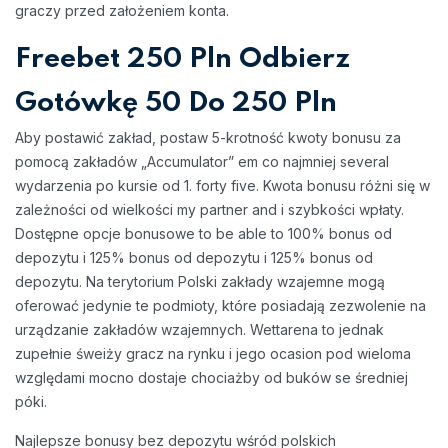
graczy przed założeniem konta.
Freebet 250 Pln Odbierz
Gotówkę 50 Do 250 Pln
Aby postawić zakład, postaw 5-krotność kwoty bonusu za
pomocą zakładów „Accumulator” em co najmniej several
wydarzenia po kursie od 1. forty five. Kwota bonusu różni się w
zależności od wielkości my partner and i szybkości wpłaty.
Dostępne opcje bonusowe to be able to 100% bonus od
depozytu i 125% bonus od depozytu i 125% bonus od
depozytu. Na terytorium Polski zakłady wzajemne mogą
oferować jedynie te podmioty, które posiadają zezwolenie na
urządzanie zakładów wzajemnych. Wettarena to jednak
zupełnie śweiży gracz na rynku i jego ocasion pod wieloma
względami mocno dostaje chociażby od buków se średniej
póki.
Najlepsze bonusy bez depozytu wśród polskich