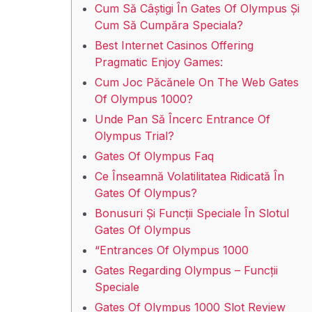
Cum Să Câștigi În Gates Of Olympus Și
Cum Să Cumpăra Speciala?
Best Internet Casinos Offering
Pragmatic Enjoy Games:
Cum Joc Păcănele On The Web Gates
Of Olympus 1000?
Unde Pan Să Încerc Entrance Of
Olympus Trial?
Gates Of Olympus Faq
Ce Înseamnă Volatilitatea Ridicată În
Gates Of Olympus?
Bonusuri Și Funcții Speciale În Slotul
Gates Of Olympus
“Entrances Of Olympus 1000
Gates Regarding Olympus – Funcții
Speciale
Gates Of Olympus 1000 Slot Review