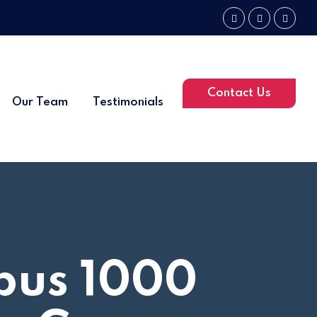
Contact Us
Our Team
Testimonials
pus 1000