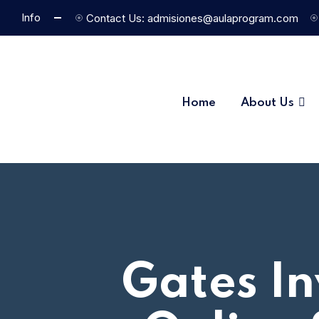
et
dizipal
grandpashabet
casibom
jojobet
jojobet
Info
Contact Us: admisiones@aulaprogram.com
Home
About Us
Gates I