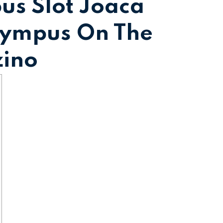
us Slot Joacă
lympus On The
zino