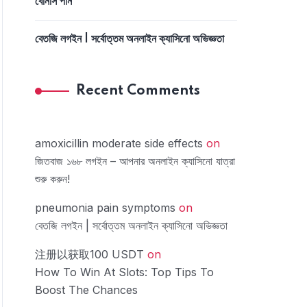
বোনাস পান
বেতজি লগইন | সর্বোত্তম অনলাইন ক্যাসিনো অভিজ্ঞতা
Recent Comments
amoxicillin moderate side effects
on
জিতবাজ ১৬৮ লগইন – আপনার অনলাইন ক্যাসিনো যাত্রা
শুরু করুন!
pneumonia pain symptoms
on
বেতজি লগইন | সর্বোত্তম অনলাইন ক্যাসিনো অভিজ্ঞতা
注册以获取100 USDT
on
How To Win At Slots: Top Tips To
Boost The Chances