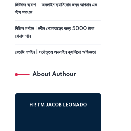
জিটবাজ অ্যাপ – অনলাইন ক্যাসিনোর জন্য আপনার এক-
স্টপ সমাধান
বিত্‍জিল লগইন | নবীন খেলোয়াড়ের জন্য 5000 টাকা
বোনাস পান
বেতজি লগইন | সর্বোত্তম অনলাইন ক্যাসিনো অভিজ্ঞতা
About Authour
HI! I’M JACOB LEONADO