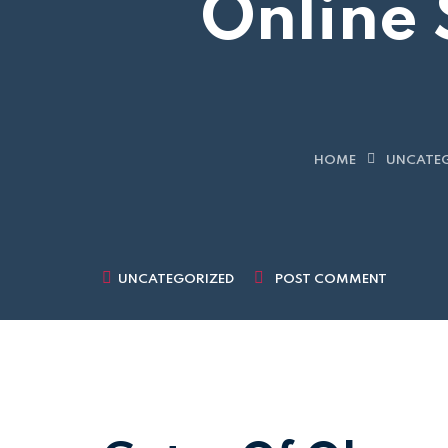
Online 
HOME
UNCATEG
UNCATEGORIZED
POST COMMENT