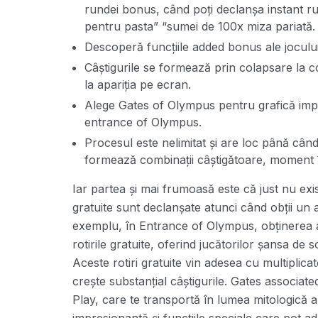
rundei bonus, când poți declanșa instant r
pentru pasta” “sumei de 100x miza pariată.
Descoperă funcțiile added bonus ale jocului, i
Câștigurile se formează prin colapsare la co
la apariția pe ecran.
Alege Gates of Olympus pentru grafică impres
entrance of Olympus.
Procesul este nelimitat și are loc până cân
formează combinații câștigătoare, moment în
Iar partea și mai frumoasă este că just nu exis
gratuite sunt declanșate atunci când obții un
exemplu, în Entrance of Olympus, obținerea 
rotirile gratuite, oferind jucătorilor șansa de 
Aceste rotiri gratuite vin adesea cu multiplic
crește substanțial câștigurile. Gates associat
Play, care te transportă în lumea mitologică 