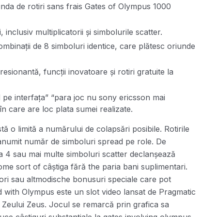
unda de rotiri sans frais Gates of Olympus 1000
nclusiv multiplicatorii și simbolurile scatter.
mbinații de 8 simboluri identice, care plătesc oriunde
ionantă, funcții inovatoare și rotiri gratuite la
d pe interfața” “para joc nu sony ericsson mai
 care are loc plata sumei realizate.
tă o limită a numărului de colapsări posibile. Rotirile
 anumit număr de simboluri spread pe role. De
a 4 sau mai multe simboluri scatter declanșează
some sort of câștiga fără the paria bani suplimentari.
atori sau altmodische bonusuri speciale care pot
ed with Olympus este un slot video lansat de Pragmatic
a Zeului Zeus. Jocul se remarcă prin grafica sa