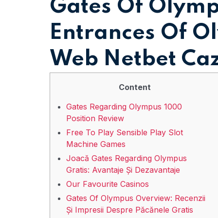
Gates Of Olymp
Entrances Of O
Web Netbet Ca
Content
Gates Regarding Olympus 1000
Position Review
Free To Play Sensible Play Slot
Machine Games
Joacă Gates Regarding Olympus
Gratis: Avantaje Și Dezavantaje
Our Favourite Casinos
Gates Of Olympus Overview: Recenzii
Și Impresii Despre Păcănele Gratis