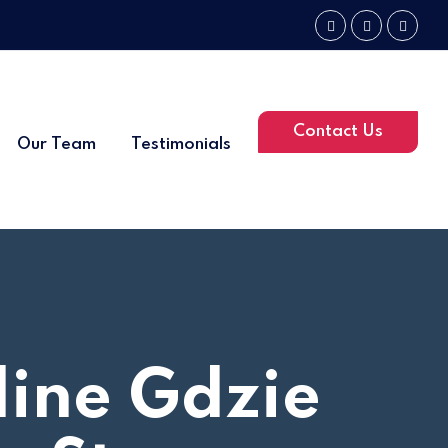
Contact Us
Our Team
Testimonials
ine Gdzie