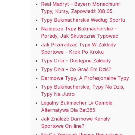
Real Madryt – Bayern Monachium:
Typy, Kursy, Zapowiedź (08 05
Typy Bukmacherskie Według Sportu
Najlepsze Typy Bukmacherskie –
Porady, Jak Skutecznie Typować
Jak Przeradzać Typy W Zakłady
Sportowe – Krok Po Kroku
Typy Dnia – Dostępne Zakłady
Typy Dnia – Co Grać Em Dziś?
Darmowe Typy, A Profesjonalne Typy
Typy Bukmacherskie, Typy Na Dziś,
Typy Na Jutro
Legalny Bukmacher Lv Gamble
Alternatywa Dla Bet365
Jak Znaleźć Darmowe Kanały
Sportowe On-line?
Na Co Zwracać Uwagę Poszukując