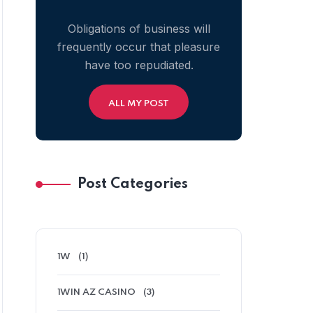
Obligations of business will
frequently occur that pleasure
have too repudiated.
ALL MY POST
Post Categories
1W
(1)
1WIN AZ CASINO
(3)