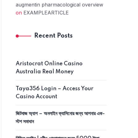
augmentin pharmacological overview
on
EXAMPLEARTICLE
Recent Posts
Aristocrat Online Casino
Australia Real Money
Taya356 Login – Access Your
Casino Account
জিটবাজ অ্যাপ – অনলাইন ক্যাসিনোর জন্য আপনার এক-
স্টপ সমাধান