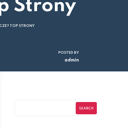
p Strony
CZE? TOP STRONY
POSTED BY
admin
SEARCH