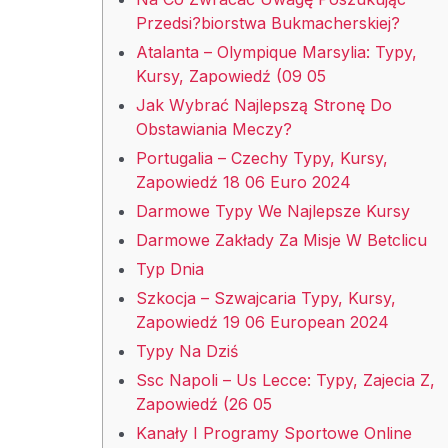
Przedsi?biorstwa Bukmacherskiej?
Atalanta – Olympique Marsylia: Typy,
Kursy, Zapowiedź (09 05
Jak Wybrać Najlepszą Stronę Do
Obstawiania Meczy?
Portugalia – Czechy Typy, Kursy,
Zapowiedź 18 06 Euro 2024
Darmowe Typy We Najlepsze Kursy
Darmowe Zakłady Za Misje W Betclicu
Typ Dnia
Szkocja – Szwajcaria Typy, Kursy,
Zapowiedź 19 06 European 2024
Typy Na Dziś
Ssc Napoli – Us Lecce: Typy, Zajecia Z,
Zapowiedź (26 05
Kanały I Programy Sportowe Online