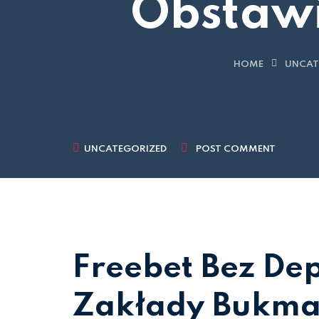
Obstawi
HOME
UNCAT
UNCATEGORIZED
POST COMMENT
Freebet Bez D
Zakłady Bukma