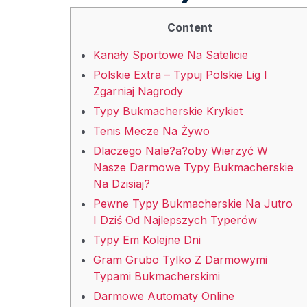
Content
Kanały Sportowe Na Satelicie
Polskie Extra – Typuj Polskie Lig I
Zgarniaj Nagrody
Typy Bukmacherskie Krykiet
Tenis Mecze Na Żywo
Dlaczego Nale?a?oby Wierzyć W
Nasze Darmowe Typy Bukmacherskie
Na Dzisiaj?
Pewne Typy Bukmacherskie Na Jutro
I Dziś Od Najlepszych Typerów
Typy Em Kolejne Dni
Gram Grubo Tylko Z Darmowymi
Typami Bukmacherskimi
Darmowe Automaty Online