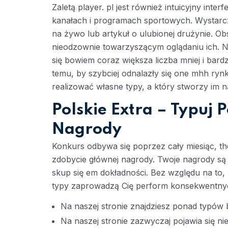
Zaletą player. pl jest również intuicyjny int
kanałach i programach sportowych. Wystarczy 
na żywo lub artykuł o ulubionej drużynie. O
nieodzownie towarzyszącym oglądaniu ich. N
się bowiem coraz większa liczba mniej i bard
temu, by szybciej odnalazły się one mhh ryn
realizować własne typy, a który stworzy im 
Polskie Extra – Typuj P
Nagrody
Konkurs odbywa się poprzez cały miesiąc, t
zdobycie głównej nagrody. Twoje nagrody są
skup się em dokładności. Bez względu na to, 
typy zaprowadzą Cię perform konsekwentny
Na naszej stronie znajdziesz ponad typów
Na naszej stronie zazwyczaj pojawia się nie