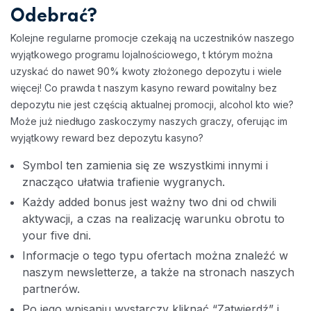
Odebrać?
Kolejne regularne promocje czekają na uczestników naszego
wyjątkowego programu lojalnościowego, t którym można
uzyskać do nawet 90% kwoty złożonego depozytu i wiele
więcej! Co prawda t naszym kasyno reward powitalny bez
depozytu nie jest częścią aktualnej promocji, alcohol kto wie?
Może już niedługo zaskoczymy naszych graczy, oferując im
wyjątkowy reward bez depozytu kasyno?
Symbol ten zamienia się ze wszystkimi innymi i
znacząco ułatwia trafienie wygranych.
Każdy added bonus jest ważny two dni od chwili
aktywacji, a czas na realizację warunku obrotu to
your five dni.
Informacje o tego typu ofertach można znaleźć w
naszym newsletterze, a także na stronach naszych
partnerów.
Po jego wpisaniu wystarczy kliknąć “Zatwierdź” i