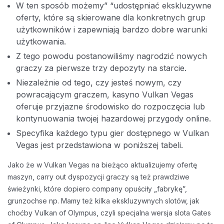
W ten sposób możemy” “udostępniać ekskluzywne
oferty, które są skierowane dla konkretnych grup
użytkowników i zapewniają bardzo dobre warunki
użytkowania.
Z tego powodu postanowiliśmy nagrodzić nowych
graczy za pierwsze trzy depozyty na starcie.
Niezależnie od tego, czy jesteś nowym, czy
powracającym graczem, kasyno Vulkan Vegas
oferuje przyjazne środowisko do rozpoczęcia lub
kontynuowania twojej hazardowej przygody online.
Specyfika każdego typu gier dostępnego w Vulkan
Vegas jest przedstawiona w poniższej tabeli.
Jako że w Vulkan Vegas na bieżąco aktualizujemy ofertę
maszyn, carry out dyspozycji graczy są też prawdziwe
świeżynki, które dopiero company opuściły „fabrykę”,
grunzochse np. Mamy też kilka ekskluzywnych slotów, jak
choćby Vulkan of Olympus, czyli specjalna wersja slota Gates