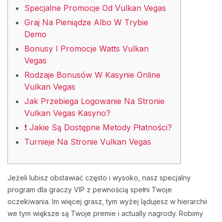
Specjalne Promocje Od Vulkan Vegas
Graj Na Pieniądze Albo W Trybie
Demo
Bonusy I Promocje Watts Vulkan
Vegas
Rodzaje Bonusów W Kasynie Online
Vulkan Vegas
Jak Przebiega Logowanie Na Stronie
Vulkan Vegas Kasyno?
❗ Jakie Są Dostępne Metody Płatności?
Turnieje Na Stronie Vulkan Vegas
Jeżeli lubisz obstawiać często i wysoko, nasz specjalny
program dla graczy VIP z pewnością spełni Twoje
oczekiwania. Im więcej grasz, tym wyżej lądujesz w hierarchii
we tym większe są Twoje premie i actually nagrody. Robimy