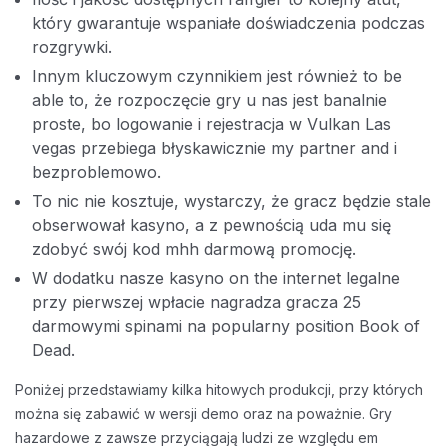
który gwarantuje wspaniałe doświadczenia podczas
rozgrywki.
Innym kluczowym czynnikiem jest również to be
able to, że rozpoczęcie gry u nas jest banalnie
proste, bo logowanie i rejestracja w Vulkan Las
vegas przebiega błyskawicznie my partner and i
bezproblemowo.
To nic nie kosztuje, wystarczy, że gracz będzie stale
obserwował kasyno, a z pewnością uda mu się
zdobyć swój kod mhh darmową promocję.
W dodatku nasze kasyno on the internet legalne
przy pierwszej wpłacie nagradza gracza 25
darmowymi spinami na popularny position Book of
Dead.
Poniżej przedstawiamy kilka hitowych produkcji, przy których
można się zabawić w wersji demo oraz na poważnie. Gry
hazardowe z zawsze przyciągają ludzi ze względu em