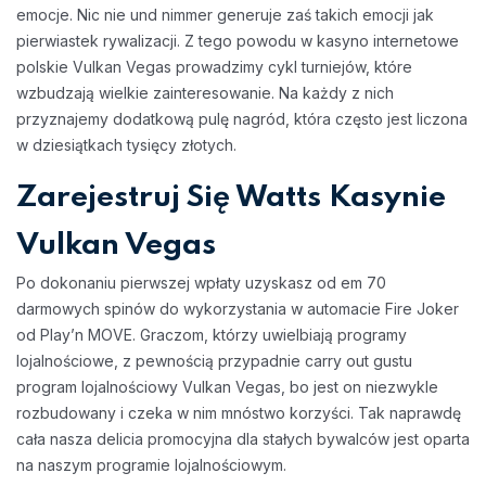
emocje. Nic nie und nimmer generuje zaś takich emocji jak
pierwiastek rywalizacji. Z tego powodu w kasyno internetowe
polskie Vulkan Vegas prowadzimy cykl turniejów, które
wzbudzają wielkie zainteresowanie. Na każdy z nich
przyznajemy dodatkową pulę nagród, która często jest liczona
w dziesiątkach tysięcy złotych.
Zarejestruj Się Watts Kasynie
Vulkan Vegas
Po dokonaniu pierwszej wpłaty uzyskasz od em 70
darmowych spinów do wykorzystania w automacie Fire Joker
od Play’n MOVE. Graczom, którzy uwielbiają programy
lojalnościowe, z pewnością przypadnie carry out gustu
program lojalnościowy Vulkan Vegas, bo jest on niezwykle
rozbudowany i czeka w nim mnóstwo korzyści. Tak naprawdę
cała nasza delicia promocyjna dla stałych bywalców jest oparta
na naszym programie lojalnościowym.