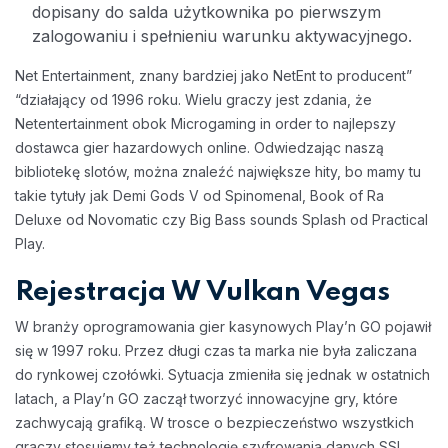
dopisany do salda użytkownika po pierwszym
zalogowaniu i spełnieniu warunku aktywacyjnego.
Net Entertainment, znany bardziej jako NetEnt to producent”
“działający od 1996 roku. Wielu graczy jest zdania, że
Netentertainment obok Microgaming in order to najlepszy
dostawca gier hazardowych online. Odwiedzając naszą
bibliotekę slotów, można znaleźć największe hity, bo mamy tu
takie tytuły jak Demi Gods V od Spinomenal, Book of Ra
Deluxe od Novomatic czy Big Bass sounds Splash od Practical
Play.
Rejestracja W Vulkan Vegas
W branży oprogramowania gier kasynowych Play’n GO pojawił
się w 1997 roku. Przez długi czas ta marka nie była zaliczana
do rynkowej czołówki. Sytuacja zmieniła się jednak w ostatnich
latach, a Play’n GO zaczął tworzyć innowacyjne gry, które
zachwycają grafiką. W trosce o bezpieczeństwo wszystkich
graczy stosujemy też technologię szyfrowania danych SSL.