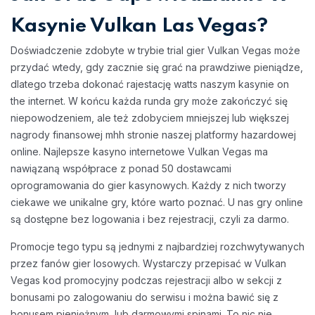
Kasynie Vulkan Las Vegas?
Doświadczenie zdobyte w trybie trial gier Vulkan Vegas może
przydać wtedy, gdy zacznie się grać na prawdziwe pieniądze,
dlatego trzeba dokonać rajestację watts naszym kasynie on
the internet. W końcu każda runda gry może zakończyć się
niepowodzeniem, ale też zdobyciem mniejszej lub większej
nagrody finansowej mhh stronie naszej platformy hazardowej
online. Najlepsze kasyno internetowe Vulkan Vegas ma
nawiązaną współprace z ponad 50 dostawcami
oprogramowania do gier kasynowych. Każdy z nich tworzy
ciekawe we unikalne gry, które warto poznać. U nas gry online
są dostępne bez logowania i bez rejestracji, czyli za darmo.
Promocje tego typu są jednymi z najbardziej rozchwytywanych
przez fanów gier losowych. Wystarczy przepisać w Vulkan
Vegas kod promocyjny podczas rejestracji albo w sekcji z
bonusami po zalogowaniu do serwisu i można bawić się z
bonusem pieniężnym, lub darmowymi spinami. To nic nie