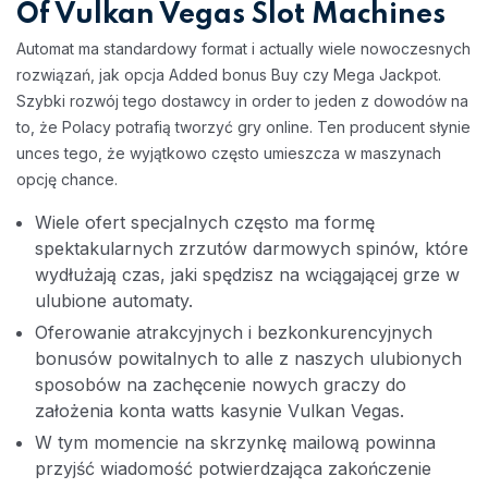
Of Vulkan Vegas Slot Machines
Automat ma standardowy format i actually wiele nowoczesnych
rozwiązań, jak opcja Added bonus Buy czy Mega Jackpot.
Szybki rozwój tego dostawcy in order to jeden z dowodów na
to, że Polacy potrafią tworzyć gry online. Ten producent słynie
unces tego, że wyjątkowo często umieszcza w maszynach
opcję chance.
Wiele ofert specjalnych często ma formę
spektakularnych zrzutów darmowych spinów, które
wydłużają czas, jaki spędzisz na wciągającej grze w
ulubione automaty.
Oferowanie atrakcyjnych i bezkonkurencyjnych
bonusów powitalnych to alle z naszych ulubionych
sposobów na zachęcenie nowych graczy do
założenia konta watts kasynie Vulkan Vegas.
W tym momencie na skrzynkę mailową powinna
przyjść wiadomość potwierdzająca zakończenie