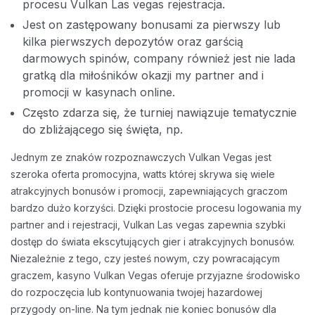
procesu Vulkan Las vegas rejestracja.
Jest on zastępowany bonusami za pierwszy lub
kilka pierwszych depozytów oraz garścią
darmowych spinów, company również jest nie lada
gratką dla miłośników okazji my partner and i
promocji w kasynach online.
Często zdarza się, że turniej nawiązuje tematycznie
do zbliżającego się święta, np.
Jednym ze znaków rozpoznawczych Vulkan Vegas jest
szeroka oferta promocyjna, watts której skrywa się wiele
atrakcyjnych bonusów i promocji, zapewniających graczom
bardzo dużo korzyści. Dzięki prostocie procesu logowania my
partner and i rejestracji, Vulkan Las vegas zapewnia szybki
dostęp do świata ekscytujących gier i atrakcyjnych bonusów.
Niezależnie z tego, czy jesteś nowym, czy powracającym
graczem, kasyno Vulkan Vegas oferuje przyjazne środowisko
do rozpoczęcia lub kontynuowania twojej hazardowej
przygody on-line. Na tym jednak nie koniec bonusów dla