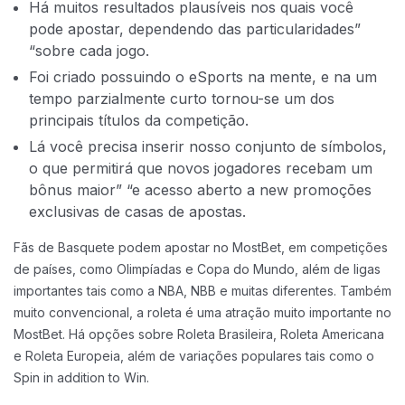
Há muitos resultados plausíveis nos quais você
pode apostar, dependendo das particularidades”
“sobre cada jogo.
Foi criado possuindo o eSports na mente, e na um
tempo parzialmente curto tornou-se um dos
principais títulos da competição.
Lá você precisa inserir nosso conjunto de símbolos,
o que permitirá que novos jogadores recebam um
bônus maior” “e acesso aberto a new promoções
exclusivas de casas de apostas.
Fãs de Basquete podem apostar no MostBet, em competições
de países, como Olimpíadas e Copa do Mundo, além de ligas
importantes tais como a NBA, NBB e muitas diferentes. Também
muito convencional, a roleta é uma atração muito importante no
MostBet. Há opções sobre Roleta Brasileira, Roleta Americana
e Roleta Europeia, além de variações populares tais como o
Spin in addition to Win.