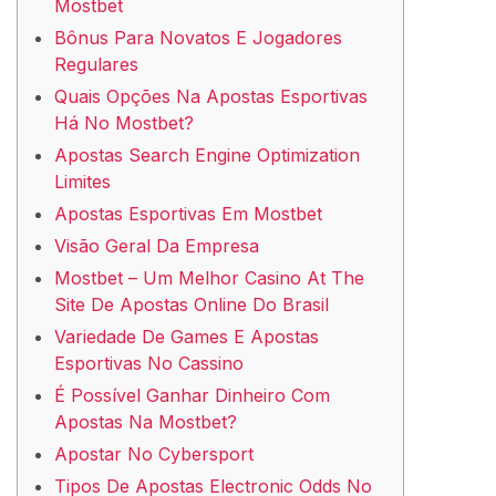
Mostbet
Bônus Para Novatos E Jogadores
Regulares
Quais Opções Na Apostas Esportivas
Há No Mostbet?
Apostas Search Engine Optimization
Limites
Apostas Esportivas Em Mostbet
Visão Geral Da Empresa
Mostbet – Um Melhor Casino At The
Site De Apostas Online Do Brasil
Variedade De Games E Apostas
Esportivas No Cassino
É Possível Ganhar Dinheiro Com
Apostas Na Mostbet?
Apostar No Cybersport
Tipos De Apostas Electronic Odds No