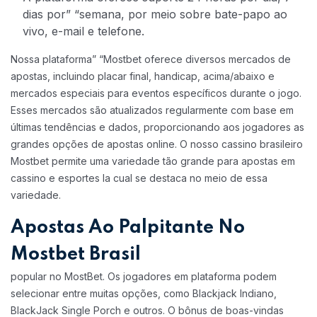
dias por” “semana, por meio sobre bate-papo ao
vivo, e-mail e telefone.
Nossa plataforma” “Mostbet oferece diversos mercados de
apostas, incluindo placar final, handicap, acima/abaixo e
mercados especiais para eventos específicos durante o jogo.
Esses mercados são atualizados regularmente com base em
últimas tendências e dados, proporcionando aos jogadores as
grandes opções de apostas online. O nosso cassino brasileiro
Mostbet permite uma variedade tão grande para apostas em
cassino e esportes la cual se destaca no meio de essa
variedade.
Apostas Ao Palpitante No
Mostbet Brasil
popular no MostBet. Os jogadores em plataforma podem
selecionar entre muitas opções, como Blackjack Indiano,
BlackJack Single Porch e outros. O bônus de boas-vindas