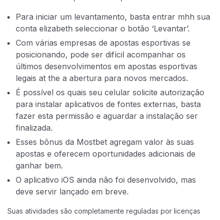
Para iniciar um levantamento, basta entrar mhh sua
conta elizabeth seleccionar o botão ‘Levantar’.
Com várias empresas de apostas esportivas se
posicionando, pode ser difícil acompanhar os
últimos desenvolvimentos em apostas esportivas
legais at the a abertura para novos mercados.
É possível os quais seu celular solicite autorização
para instalar aplicativos de fontes externas, basta
fazer esta permissão e aguardar a instalação ser
finalizada.
Esses bônus da Mostbet agregam valor às suas
apostas e oferecem oportunidades adicionais de
ganhar bem.
O aplicativo iOS ainda não foi desenvolvido, mas
deve servir lançado em breve.
Suas atividades são completamente reguladas por licenças