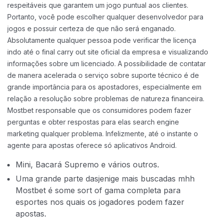
respeitáveis que garantem um jogo puntual aos clientes.
Portanto, você pode escolher qualquer desenvolvedor para
jogos e possuir certeza de que não será enganado.
Absolutamente qualquer pessoa pode verificar the licença
indo até o final carry out site oficial da empresa e visualizando
informações sobre um licenciado. A possibilidade de contatar
de manera acelerada o serviço sobre suporte técnico é de
grande importância para os apostadores, especialmente em
relação a resolução sobre problemas de natureza financeira.
Mostbet responsable que os consumidores podem fazer
perguntas e obter respostas para elas search engine
marketing qualquer problema. Infelizmente, até o instante o
agente para apostas oferece só aplicativos Android.
Mini, Bacará Supremo e vários outros.
Uma grande parte dasjenige mais buscadas mhh
Mostbet é some sort of gama completa para
esportes nos quais os jogadores podem fazer
apostas.