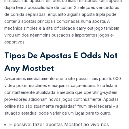
múltiplas são apostas em dois ou mais resultados. Uma aposta
dupla tem a possibilidade de conter 2 seleções vencedoras
de corrida separadas, enquanto alguma aposta tripla pode
conter 3 apostas principais combinadas numa aposta. A
mecânica simples e a alta dificuldade carry out jogo também
virou um dos néanmoins buscados e importantes jogos e-
esportivos.
Tipos De Apostas E Odds Not
Any Mostbet
Avisaremos imediatamente que o site possui mais para 5. 000
video poker machines e máquinas caça-níqueis. Esta lista é
constantemente atualizada à medida que operating-system
provedores adicionam novos jogos continuamente. Apostas
online não são atualmente reguladas” “num nível federal – a
situação estadual pode variar de um lugar para to outro.
É possível fazer apostas Mostbet ao vivo nos