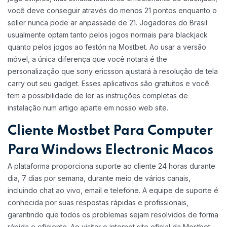
você deve conseguir através do menos 21 pontos enquanto o
seller nunca pode är anpassade de 21. Jogadores do Brasil
usualmente optam tanto pelos jogos normais para blackjack
quanto pelos jogos ao festón na Mostbet. Ao usar a versão
móvel, a única diferença que você notará é the
personalização que sony ericsson ajustará à resolução de tela
carry out seu gadget. Esses aplicativos são gratuitos e você
tem a possibilidade de ler as instruções completas de
instalação num artigo aparte em nosso web site.
Cliente Mostbet Para Computer
Para Windows Electronic Macos
A plataforma proporciona suporte ao cliente 24 horas durante
dia, 7 dias por semana, durante meio de vários canais,
incluindo chat ao vivo, email e telefone. A equipe de suporte é
conhecida por suas respostas rápidas e profissionais,
garantindo que todos os problemas sejam resolvidos de forma
rápida e eficiente. Ao visitar o internet site oficial da Mostbet,