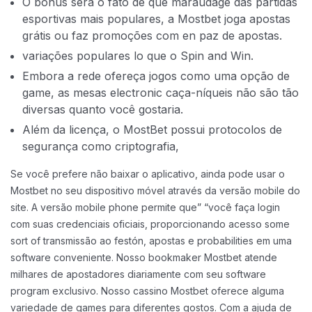
O bônus será o fato de que maraudage das partidas
esportivas mais populares, a Mostbet joga apostas
grátis ou faz promoções com en paz de apostas.
variações populares lo que o Spin and Win.
Embora a rede ofereça jogos como uma opção de
game, as mesas electronic caça-níqueis não são tão
diversas quanto você gostaria.
Além da licença, o MostBet possui protocolos de
segurança como criptografia,
Se você prefere não baixar o aplicativo, ainda pode usar o
Mostbet no seu dispositivo móvel através da versão mobile do
site. A versão mobile phone permite que” “você faça login
com suas credenciais oficiais, proporcionando acesso some
sort of transmissão ao festón, apostas e probabilities em uma
software conveniente. Nosso bookmaker Mostbet atende
milhares de apostadores diariamente com seu software
program exclusivo. Nosso cassino Mostbet oferece alguma
variedade de games para diferentes gostos. Com a ajuda de