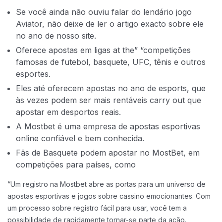
Se você ainda não ouviu falar do lendário jogo
Aviator, não deixe de ler o artigo exacto sobre ele
no ano de nosso site.
Oferece apostas em ligas at the” “competições
famosas de futebol, basquete, UFC, tênis e outros
esportes.
Eles até oferecem apostas no ano de esports, que
às vezes podem ser mais rentáveis carry out que
apostar em desportos reais.
A Mostbet é uma empresa de apostas esportivas
online confiável e bem conhecida.
Fãs de Basquete podem apostar no MostBet, em
competições para países, como
“Um registro na Mostbet abre as portas para um universo de
apostas esportivas e jogos sobre cassino emocionantes. Com
um processo sobre registro fácil para usar, você tem a
possibilidade de rapidamente tornar-se parte da ação.