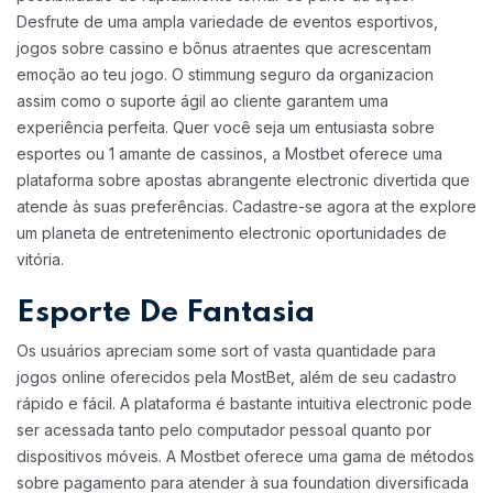
Desfrute de uma ampla variedade de eventos esportivos,
jogos sobre cassino e bônus atraentes que acrescentam
emoção ao teu jogo. O stimmung seguro da organizacion
assim como o suporte ágil ao cliente garantem uma
experiência perfeita. Quer você seja um entusiasta sobre
esportes ou 1 amante de cassinos, a Mostbet oferece uma
plataforma sobre apostas abrangente electronic divertida que
atende às suas preferências. Cadastre-se agora at the explore
um planeta de entretenimento electronic oportunidades de
vitória.
Esporte De Fantasia
Os usuários apreciam some sort of vasta quantidade para
jogos online oferecidos pela MostBet, além de seu cadastro
rápido e fácil. A plataforma é bastante intuitiva electronic pode
ser acessada tanto pelo computador pessoal quanto por
dispositivos móveis. A Mostbet oferece uma gama de métodos
sobre pagamento para atender à sua foundation diversificada