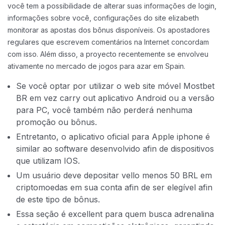
você tem a possibilidade de alterar suas informações de login,
informações sobre você, configurações do site elizabeth
monitorar as apostas dos bônus disponíveis. Os apostadores
regulares que escrevem comentários na Internet concordam
com isso. Além disso, a proyecto recentemente se envolveu
ativamente no mercado de jogos para azar em Spain.
Se você optar por utilizar o web site móvel Mostbet
BR em vez carry out aplicativo Android ou a versão
para PC, você também não perderá nenhuma
promoção ou bônus.
Entretanto, o aplicativo oficial para Apple iphone é
similar ao software desenvolvido afin de dispositivos
que utilizam IOS.
Um usuário deve depositar vello menos 50 BRL em
criptomoedas em sua conta afin de ser elegível afin
de este tipo de bônus.
Essa seção é excellent para quem busca adrenalina