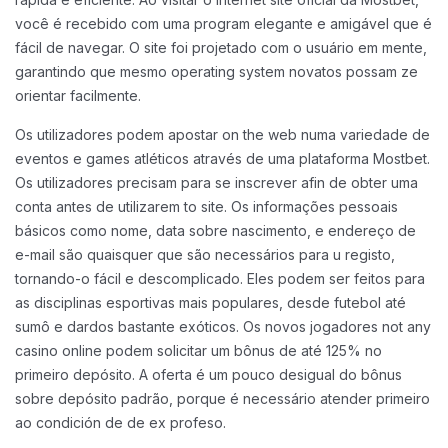
você é recebido com uma program elegante e amigável que é
fácil de navegar. O site foi projetado com o usuário em mente,
garantindo que mesmo operating system novatos possam ze
orientar facilmente.
Os utilizadores podem apostar on the web numa variedade de
eventos e games atléticos através de uma plataforma Mostbet.
Os utilizadores precisam para se inscrever afin de obter uma
conta antes de utilizarem to site. Os informações pessoais
básicos como nome, data sobre nascimento, e endereço de
e-mail são quaisquer que são necessários para u registo,
tornando-o fácil e descomplicado. Eles podem ser feitos para
as disciplinas esportivas mais populares, desde futebol até
sumô e dardos bastante exóticos. Os novos jogadores not any
casino online podem solicitar um bônus de até 125% no
primeiro depósito. A oferta é um pouco desigual do bônus
sobre depósito padrão, porque é necessário atender primeiro
ao condición de de ex profeso.