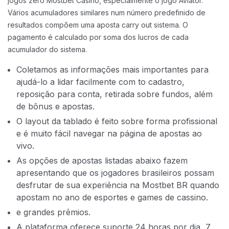
jogos zero Mostbet Casino, especialmente o jogo Aviator.
Vários acumuladores similares num número predefinido de
resultados compõem uma aposta carry out sistema. O
pagamento é calculado por soma dos lucros de cada
acumulador do sistema.
Coletamos as informações mais importantes para
ajudá-lo a lidar facilmente com to cadastro,
reposição para conta, retirada sobre fundos, além
de bônus e apostas.
O layout da tablado é feito sobre forma profissional
e é muito fácil navegar na página de apostas ao
vivo.
As opções de apostas listadas abaixo fazem
apresentando que os jogadores brasileiros possam
desfrutar de sua experiência na Mostbet BR quando
apostam no ano de esportes e games de cassino.
e grandes prêmios.
A plataforma oferece suporte 24 horas por dia, 7