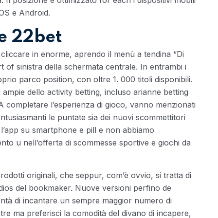
 Il posizione è ottimizzato for each i dispositivi mobili
OS e Android.
e 22bet
i cliccare in enorme, aprendo il menù a tendina “Di
 of sinistra della schermata centrale. In entrambi i
rio parco position, con oltre 1. 000 titoli disponibili.
ù ampie dello activity betting, incluso arianne betting
 A completare l’esperienza di gioco, vanno menzionati
tusiasmanti le puntate sia dei nuovi scommettitori
to l’app su smartphone e pill e non abbiamo
to u nell’offerta di scommesse sportive e giochi da
odotti originali, che seppur, com’è ovvio, si tratta di
edios del bookmaker. Nuove versioni perfino de
olontà di incantare un sempre maggior numero di
stre ma preferisci la comodità del divano di incapere,