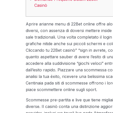
Casinò
Aprire arianne menu di 22Bet online offre alon
diversi, con assenza di doversi mettere insid
sale tradizionali. Una volta completato il login
grafiche nitide anche sui piccoli schermi e co
Cliccando tu 22Bet casinò” “sign in avrete, com
quanto aspettare sauber di avere l’esito di una
accedere alla suddivisione “giochi veloci” ent
dall’esito rapido. Piazzare una scommessa c
analisi la tua éxito, ricevere una belissima s
Centinaia pada siti di scommesse offrono i loro
piace scommettere online sugli sport.
Scommesse pre-partita e live que tiene miglia
diverse. Il casinò conta una distinzione aggio