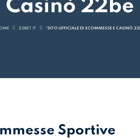
Casinò 22be
OME
22BET IT
“SITO UFFICIALE DI SCOMMESSE E CASINÒ 22
commesse Sportive