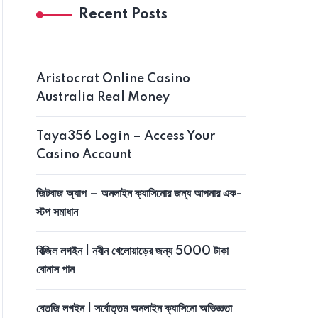
Recent Posts
Aristocrat Online Casino
Australia Real Money
Taya356 Login – Access Your
Casino Account
জিটবাজ অ্যাপ – অনলাইন ক্যাসিনোর জন্য আপনার এক-
স্টপ সমাধান
বিত্‍জিল লগইন | নবীন খেলোয়াড়ের জন্য 5000 টাকা
বোনাস পান
বেতজি লগইন | সর্বোত্তম অনলাইন ক্যাসিনো অভিজ্ঞতা