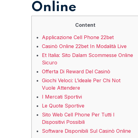
Online
Content
Applicazione Cell Phone 22bet
Casinò Online 22bet In Modalità Live
Et Italia: Sito Dalam Scommesse Online
Sicuro
Offerta Di Reward Del Casinò
Giochi Veloci: L’ideale Per Chi Not
Vuole Attendere
I Mercati Sportivi
Le Quote Sportive
Sito Web Cell Phone Per Tutti I
Dispositivi Possibili
Software Disponibili Sul Casinò Online