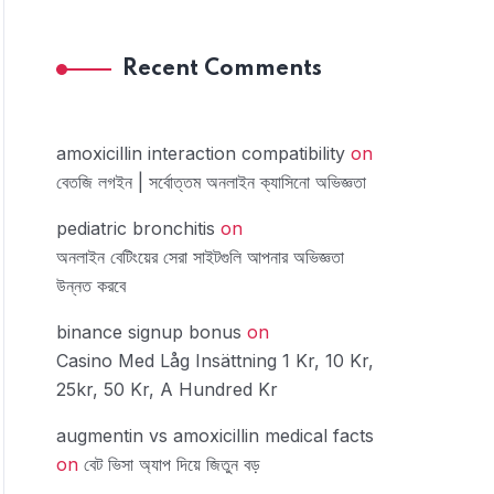
Recent Comments
amoxicillin interaction compatibility
on
বেতজি লগইন | সর্বোত্তম অনলাইন ক্যাসিনো অভিজ্ঞতা
pediatric bronchitis
on
অনলাইন বেটিংয়ের সেরা সাইটগুলি আপনার অভিজ্ঞতা
উন্নত করবে
binance signup bonus
on
Casino Med Låg Insättning 1 Kr, 10 Kr,
25kr, 50 Kr, A Hundred Kr
augmentin vs amoxicillin medical facts
on
বেট ভিসা অ্যাপ দিয়ে জিতুন বড়