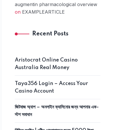
augmentin pharmacological overview
on
EXAMPLEARTICLE
Recent Posts
Aristocrat Online Casino
Australia Real Money
Taya356 Login – Access Your
Casino Account
জিটবাজ অ্যাপ – অনলাইন ক্যাসিনোর জন্য আপনার এক-
স্টপ সমাধান