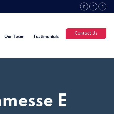
Contact Us
Our Team
Testimonials
ommesse E