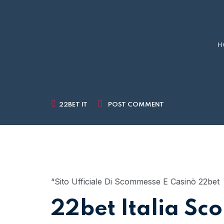
H
22BET IT
POST COMMENT
“Sito Ufficiale Di Scommesse E Casinò 22bet
22bet Italia S